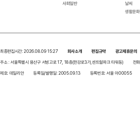
사회일반
날씨
생활문화
최종편집시간: 2026.08.09 15:27
회사소개
편집규약
광고제휴문의
주소 : 서울특별시 용산구 서빙고로 17, 18층(한강로3가,센트럴파크 타워동)
전화 
제호: 데일리안
등록일/발행일: 2005.09.13
등록번호: 서울 아00055