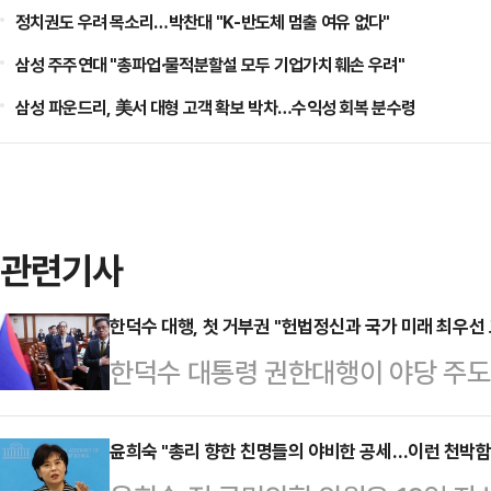
정치권도 우려 목소리…박찬대 "K-반도체 멈출 여유 없다"
삼성 주주연대 "총파업·물적분할설 모두 기업가치 훼손 우려"
삼성 파운드리, 美서 대형 고객 확보 박차…수익성 회복 분수령
관련기사
한덕수 대행, 첫 거부권 "헌법정신과 국가 미래 최우선
한덕수 대통령 권한대행이 야당 주도
점 법안에 대해 재의요구권(거부권)
부서울청사에서 임시국무회의를 주재
윤희숙 "총리 향한 친명들의 야비한 공세…이런 천박함