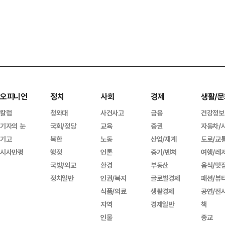
오피니언
정치
사회
경제
생활/문
칼럼
청와대
사건사고
금융
건강정보
기자의 눈
국회/정당
교육
증권
자동차/
기고
북한
노동
산업/재계
도로/교
시사만평
행정
언론
중기/벤처
여행/레
국방/외교
환경
부동산
음식/맛
정치일반
인권/복지
글로벌경제
패션/뷰
식품/의료
생활경제
공연/전
지역
경제일반
책
인물
종교