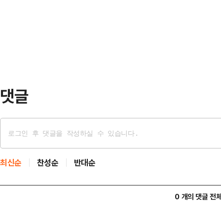
대행을 향해 "탄핵하겠다"며 엄포를 
법안에 거부권을 행사할 것이라는 전
권 여부를 결정하겠다는 방침이다.18
이 된 것으로 …
행이 정부서울청사에서 임시국무회의
21일이 시한이 6개 법안에 대한 거
대행이 이들 법안에 대해 …
댓글
최신순
찬성순
반대순
0 개의 댓글 전