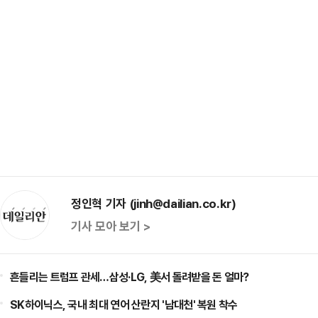
정인혁 기자 (jinh@dailian.co.kr)
기사 모아 보기 >
흔들리는 트럼프 관세…삼성·LG, 美서 돌려받을 돈 얼마?
SK하이닉스, 국내 최대 연어 산란지 '남대천' 복원 착수