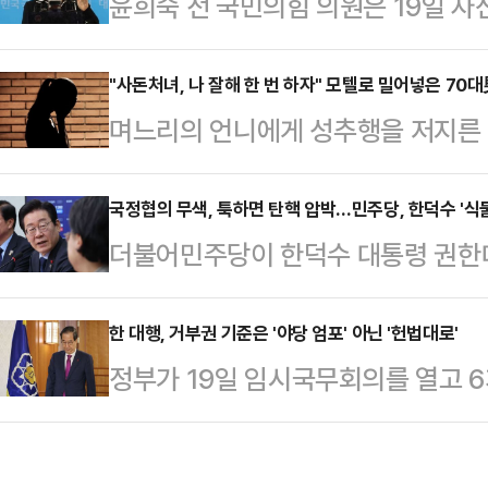
윤희숙 전 국민의힘 의원은 19일 자
가격안정법·농업재해 대책법·농업재
라, 주인 물건을 사용하면 절도다'라
안)에 대한 거부권 행사를 결정하면
언급하며 "이러한 천박함은 우리 정
"사돈처녀, 나 잘해 한 번 하자" 모텔로 밀어넣은 70
했다"고 밝혔다.한 대행은 "이 법안
며느리의 언니에게 성추행을 저지른 
적했다.윤 전 의원은 "한덕수 대통령
계부처의 의견도 어떠한 편견 없이 
지고 있다.17일 JTBC '사건반장
부권을 행사할 것이라 알려지자 친명
미래를 최우선으로 고려해 결심했다
뒤 정신적 충격으로 직장을 잃고 가족
국정협의 무색, 툭하면 탄핵 압박…민주당, 한덕수 '식
는 "자신들이 싸지른 오물이 얼마나
더불어민주당이 한덕수 대통령 권한대
의 사연을 다뤘다.A씨에 따르면 가
야 하는 권한대행에 백번 절을 해도
고 있다. 김건희 특검법을 비롯한 쟁
왕래가 잦았다고. A씨도 사돈댁과 
다"며 "집안을 난장판으…
사할 가능성이 커져서다. 지도부는 "
한 대행, 거부권 기준은 '야당 엄포' 아닌 '헌법대로'
는 발언으로 점차 거리를 두게 됐다.
정부가 19일 임시국무회의를 열고 
이어가고 있지만, 실제로 '탄핵'을 
동생의 시아버지 B씨는 A씨에게 "평
법·농업재해 대책법·농업재해 보험법
야 할 것이란 분석이 나온다.박찬대
라고 말했다…
한 재의요구권(거부권)을 행사할 것
서 "한 권한대행에 경고한다. 거부권 