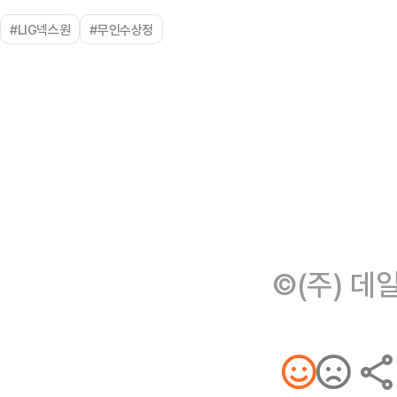
#LIG넥스원
#무인수상정
©(주) 데