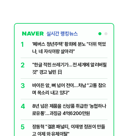
실시간 랭킹뉴스
1
6
'폐버스 청년주택' 황희에 분노 "더위 먹었
'일가족 
냐, 네 자식이랑 살아라"
서 전복 
2
7
"한글 적힌 쓰레기가…전 세계에 알려버릴
변동성 잦
것" 경고 날린 日
6000~
3
8
바이든 암, 뼈 넘어 전이…차남 "고통 참으
소주 2~
며 목소리 내고 있다"
죄…혈중
4
9
8년 넘은 제품을 신상품 취급한 '농협하나
삼성전자,
로유통'…과징금 4억6200만원
발…美 
5
10
장동혁 "결혼 패널티, 이재명 정권이 만들
전한길, 
고 이제 와 유체이탈"
차질 우려