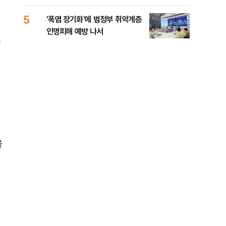
0.03%
화경
5
10
'폭염 장기화'에 범정부 취약계층
바이
인명피해 예방 나서
"고
했
을