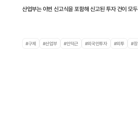
산업부는 이번 신고식을 포함해 신고된 투자 건이 모두
#구제
#산업부
#안덕근
#외국인투자
#외투
#