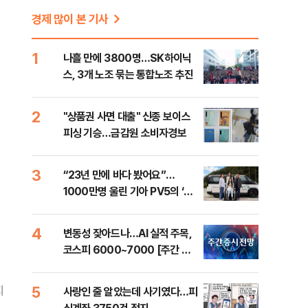
.
경제 많이 본 기사
1
나흘 만에 3800명…SK하이닉
스, 3개 노조 묶는 통합노조 추진
2
"상품권 사면 대출" 신종 보이스
피싱 기승…금감원 소비자경보
3
“23년 만에 바다 봤어요”…
1000만명 울린 기아 PV5의 ‘움
직이는 방’
4
변동성 잦아드나…AI 실적 주목,
코스피 6000~7000 [주간 증
시 전망]
5
지
사랑인 줄 알았는데 사기였다…피