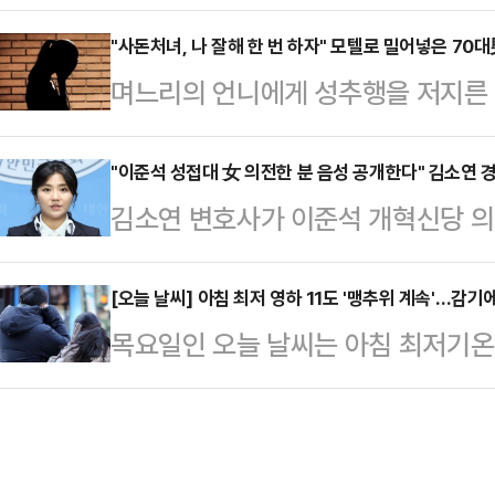
대 여성의 사연이 알려지면서 공분이 일
야 할 것이란 분석이 나온다.박찬대
르면 대전의 한 빌라에 거주하는 50
"사돈처녀, 나 잘해 한 번 하자" 모텔로 밀어넣은 70
서 "한 권한대행에 경고한다. 거부권 
며느리의 언니에게 성추행을 저지른 
심한 구타를 당했다.앞서 A씨는 윗집
법안에 거부권을 행사할 것이라는 전
지고 있다.17일 JTBC '사건반장
견과 산책하는 모습을 목격했다. 문제
이 된 것으로 …
뒤 정신적 충격으로 직장을 잃고 가족
"이준석 성접대 女 의전한 분 음성 공개한다" 김소연 
쪽에 배변한 뒤 A씨를 향해 짖으며 
김소연 변호사가 이준석 개혁신당 의
의 사연을 다뤘다.A씨에 따르면 가
배변했다. 치워달라"고 요청했다. 그
공개하겠다고 밝혀 파문이 일고 있다
왕래가 잦았다고. A씨도 사돈댁과 
며 반말로…
해 "준석아 잘났다. 네가 최고 존엄
[오늘 날씨] 아침 최저 영하 11도 '맹추위 계속'…감기에
는 발언으로 점차 거리를 두게 됐다.
목요일인 오늘 날씨는 아침 최저기온이
"시알리스 2알 먹고 성 상납 받은 
동생의 시아버지 B씨는 A씨에게 "평
속되겠다.기상청은 18일 "아침 기온
대표. 아주 그냥 네 X 최고 굵다"
라고 말했다…
으로 -10도 내외로 떨어지겠다"라며
전 치료제 중 하나다.그러면서 "다음
하고 많은 눈이 내리겠다"라고 예보
한 분의 음성을 공개하겠다. 안 되겠