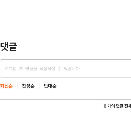
중·남부동해안·산지 3~10㎝ ▲강
윤 대…
안 1㎝ 내외 ▲경북동해안·북동산지
외 ▲제주도산지 5~10㎝ ▲제주도
량은 ▲강원중·남부동해안·…
댓글
최신순
찬성순
반대순
0 개의 댓글 전