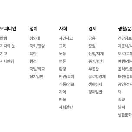
오피니언
정치
사회
경제
생활/문
칼럼
청와대
사건사고
금융
건강정보
기자의 눈
국회/정당
교육
증권
자동차/
기고
북한
노동
산업/재계
도로/교
시사만평
행정
언론
중기/벤처
여행/레
국방/외교
환경
부동산
음식/맛
정치일반
인권/복지
글로벌경제
패션/뷰
식품/의료
생활경제
공연/전
지역
경제일반
책
인물
종교
사회일반
날씨
생활문화