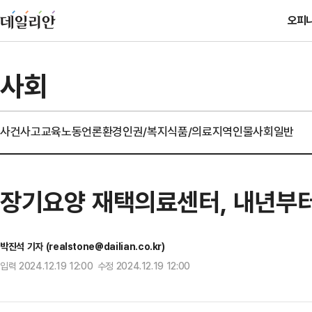
오피
사회
사건사고
교육
노동
언론
환경
인권/복지
식품/의료
지역
인물
사회일반
장기요양 재택의료센터, 내년부터
박진석 기자 (realstone@dailian.co.kr)
입력 2024.12.19 12:00 수정 2024.12.19 12:00