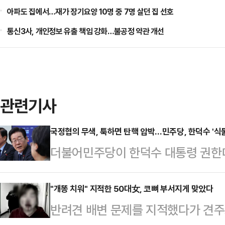
아파도 집에서…재가 장기요양 10명 중 7명 살던 집 선호
통신3사, 개인정보 유출 책임 강화…불공정 약관 개선
관련기사
국정협의 무색, 툭하면 탄핵 압박…민주당, 한덕수 '식
더불어민주당이 한덕수 대통령 권한대
고 있다. 김건희 특검법을 비롯한 쟁
사할 가능성이 커져서다. 지도부는 "
"개똥 치워" 지적한 50대女, 코뼈 부서지게 맞았다
반려견 배변 문제를 지적했다가 견주
이어가고 있지만, 실제로 '탄핵'을 