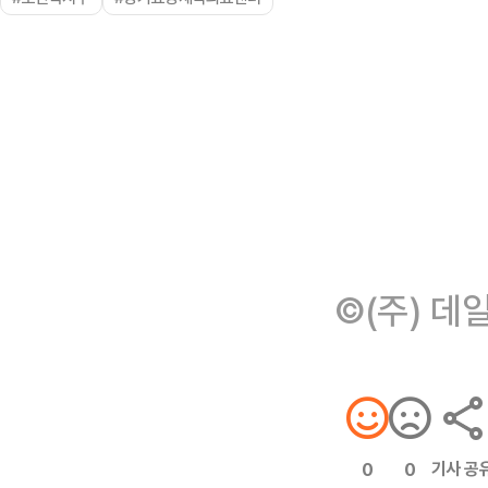
©(주) 데
기사 공
0
0