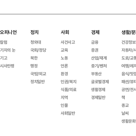
오피니언
정치
사회
경제
생활/문
칼럼
청와대
사건사고
금융
건강정보
기자의 눈
국회/정당
교육
증권
자동차/
기고
북한
노동
산업/재계
도로/교
시사만평
행정
언론
중기/벤처
여행/레
국방/외교
환경
부동산
음식/맛
정치일반
인권/복지
글로벌경제
패션/뷰
식품/의료
생활경제
공연/전
지역
경제일반
책
인물
종교
사회일반
날씨
생활문화