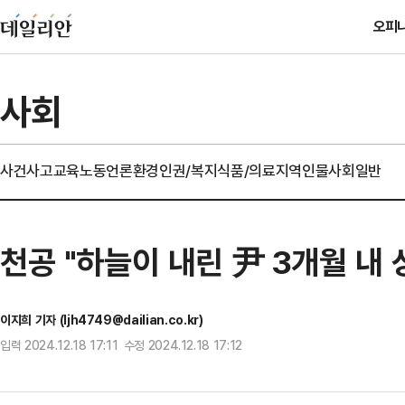
오피
사회
사건사고
교육
노동
언론
환경
인권/복지
식품/의료
지역
인물
사회일반
천공 "하늘이 내린 尹 3개월 내 
이지희 기자 (ljh4749@dailian.co.kr)
입력 2024.12.18 17:11 수정 2024.12.18 17:12