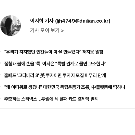
이지희 기자 (ljh4749@dailian.co.kr)
기사 모아 보기 >
"우리가 지지했던 인간들이 이 꼴 만들었다" 허지웅 일침
정청래 볼에 손을 '콕' 이지은 "특별 관계로 몰면 고소한다"
홈페드 '코타베라 3' 美 투자이민 투자자 모집 마무리 단계
"왜 이따위로 생겼냐" 대한민국 독립운동가 조롱, 中플랫폼에 떡하니
주춤하는 스타벅스…투썸에 석 달째 카드 결제액 밀려