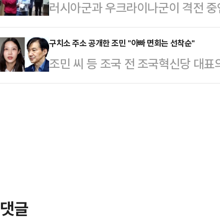
러시아군과 우크라이나군이 격전 중
선수권 대회에 중국 체조대표팀 자격
동생의 시아버지 B씨는 A씨에게 "평
군 수백명이 다치거나 사망한 것으로
승한 전적이 있는 우 리우팡(30) 
라고 말했다…
이 러시아의 한 병원에서 치료 중이라
구치소 주소 공개한 조민 "아빠 면회는 선착순"
다.그는 2012년 올림픽 선발전에서
조민 씨 등 조국 전 조국혁신당 대표
라이나 매체 이보케이션 인포는 러시
전할 수 없게 됐다. 이후 갑작스럽
족에 양보해달라고 간곡히 요청했다.17
병원에서 북한군 부상병 100여명이 
후 우는 2…
원 씨 등 가족은 조 전 대표 페이스
서 포착된 북한군의 모습이 담긴 영
다.조민 씨 등은 "지지자 여러분 감
올린 채 복도를 걸어가는 동양인 남
하고 계심을 잘 안다"며 인사를 건넸
다. 또 다른 동양인은…
에 따라 선착순으로 진행된다"면서 
가족들을 만날 수 있도록 배려 부탁
는 물품…
댓글