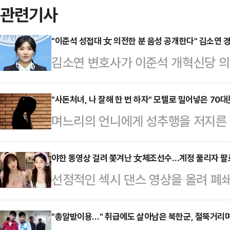
관련기사
"이준석 성접대 女 의전한 분 음성 공개한다" 김소연 
김소연 변호사가 이준석 개혁신당 의
공개하겠다고 밝혀 파문이 일고 있다
해 "준석아 잘났다. 네가 최고 존엄
"사돈처녀, 나 잘해 한 번 하자" 모텔로 밀어넣은 70
며느리의 언니에게 성추행을 저지른 
"시알리스 2알 먹고 성 상납 받은 
지고 있다.17일 JTBC '사건반장
대표. 아주 그냥 네 X 최고 굵다"
뒤 정신적 충격으로 직장을 잃고 가족
야한 동영상 걸려 쫓겨난 女체조선수…계정 풀리자 팔
전 치료제 중 하나다.그러면서 "다음
선정적인 섹시 댄스 영상을 올려 폐
의 사연을 다뤘다.A씨에 따르면 가
한 분의 음성을 공개하겠다. 안 되겠
(SNS) 계정이 복원된 지 단 하루 
왕래가 잦았다고. A씨도 사돈댁과 
윤 대…
(현지 시각) 홍콩 사우스차이나모닝포
"총알받이용…" 취급에도 살아남은 북한군, 절뚝거리며
는 발언으로 점차 거리를 두게 됐다.