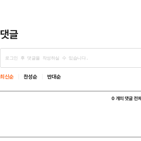
가 정지되고 권한대행에게 권한이 넘
되고 실효성 문제도 사라질 것이라고
이날 본회의를 열고 …
댓글
최신순
찬성순
반대순
0 개의 댓글 전