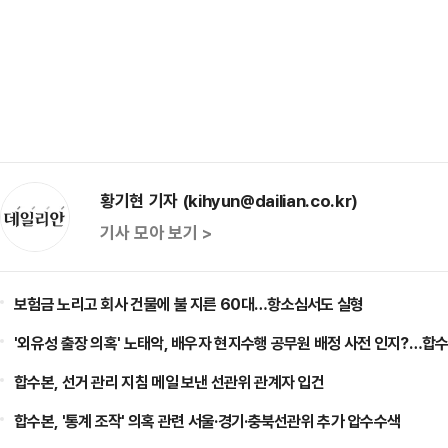
황기현 기자 (kihyun@dailian.co.kr)
기사 모아 보기 >
보험금 노리고 회사 건물에 불 지른 60대…항소심서도 실형
'외유성 출장 의혹' 노태악, 배우자 현지수행 공무원 배정 사전 인지?…합수
합수본, 선거 관리 지침 메일 보낸 선관위 관계자 입건
합수본, '통계 조작' 의혹 관련 서울·경기·충북선관위 추가 압수수색