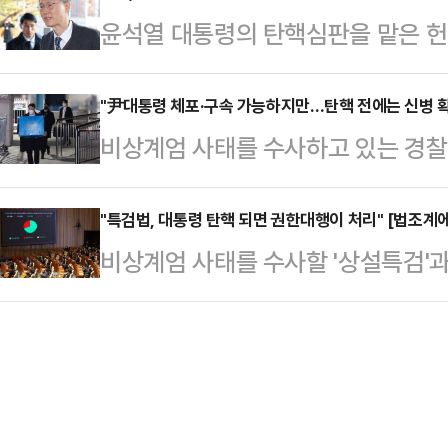
뀔 수 있고, 대선 출마를 염두에 둔 
윤석열 대통령의 탄핵심판을 맡은 헌
특히 몇 달 뒤에도 국민 여론이 탄핵
은 상당 기간 장기화될 수밖에 없다고
차는 원래대로 진행하면서 오는 24
것이라고 전망했다.반면, 일각에서는
지법 형사…
사건만 연기될 수 있다고 밝혀 논란
"尹대통령 체포·구속 가능하지만…탄핵 전에는 신병 확보
이고 윤 대통령과 관계자들의 진술이
비상계엄 사태를 수사하고 있는 경찰
직무가 정지되고 파행이 이어지고 있
전까진 결론 내리기 쉽지 않을 것이라
하고 있다. 법조계에선 대통령실 경
않게 중요한데, 헌재가 이런 결정을
목적으로 행해진 것…
수색은 막았지만 체포나 구속영장 집
"특검법, 대통령 탄핵 되면 권한대행이 처리" [법조계에
있다는 의구심을 낳을 수밖에 없다고
비상계엄 사태를 수사할 '상설특검'과
공무집행방해죄로 체포될 수 있다고 
사건은 접수 후 최대 180일 이내에
통과됐지만 실효성을 두고 의문이 제
무정지가 안 된 현직 대통령에 대한 
이 위원장 사건은 …
통령이 거부권을 행사할 수 있고, 
실적으로 경호를 뚫고 신병을 확보하
사실상 거부가 가능하다는 점에서 둘
통령이 탄핵 되기 전에는 신병을 확보
문가들은 다만, 윤 대통령에 대한 두
이다.13일 법조계에 따…