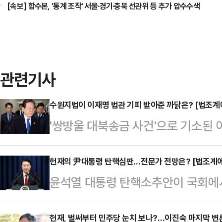
[속보] 합수본, '통계 조작' 서울·경기·충북 선관위 등 추가 압수수색
관련기사
수원지법이 이재명 법관 기피 받아준 까닭은? [법조계에
'쌍방울 대북송금 사건'으로 기소된
신청이 17일 수원지법에서 받아들여
월 법원 정기 인사가 얼마 안 남은 만
헌재의 尹대통령 탄핵심판…전문가 전망은? [법조계에
윤석열 대통령 탄핵소추안이 국회에
한 재판부가 부담을 느껴 기피 신청
이 주목된다. 법조계에선 윤 대통령
은 특히, 재판이 2~3개월 뒤에 재
결사의 자유를 제한했다는 점에서 위
헌재, 벌써부터 민주당 눈치 보나?…이진숙 마지막 변