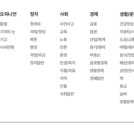
오피니언
정치
사회
경제
생활/문
칼럼
청와대
사건사고
금융
건강정보
기자의 눈
국회/정당
교육
증권
자동차/
기고
북한
노동
산업/재계
도로/교
시사만평
행정
언론
중기/벤처
여행/레
국방/외교
환경
부동산
음식/맛
정치일반
인권/복지
글로벌경제
패션/뷰
식품/의료
생활경제
공연/전
지역
경제일반
책
인물
종교
사회일반
날씨
생활문화