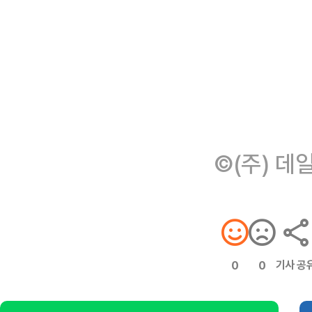
©(주) 데
기사 공
0
0