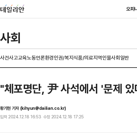
오피
사회
사건사고
교육
노동
언론
환경
인권/복지
식품/의료
지역
인물
사회일반
"체포명단, 尹 사석에서 '문제 
황기현 기자 (kihyun@dailian.co.kr)
입력 2024.12.18 16:53 수정 2024.12.18 17:25