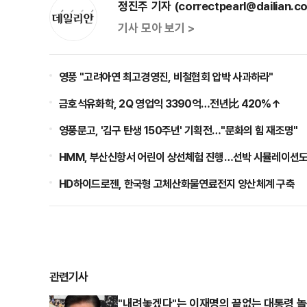
정진주 기자 (correctpearl@dailian.co
기사 모아 보기 >
영풍 "고려아연 최고경영진, 비철협회 압박 사과하라"
금호석유화학, 2Q 영업익 3390억…전년比 420%↑
영풍문고, '김구 탄생 150주년' 기획전…"문화의 힘 재조명"
HMM, 부산신항서 어린이 상선체험 진행…선박 시뮬레이션
HD하이드로젠, 한국형 고체산화물연료전지 양산체계 구축
관련기사
"내려놓겠다"는 이재명의 끝없는 대통령 놀