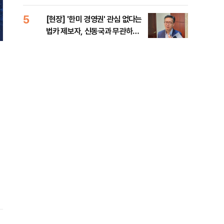
증거 수집" 지적
5
10
[현장] '한미 경영권' 관심 없다는
수술
법카 제보자, 신동국과 무관하다
국이
지만...
의 