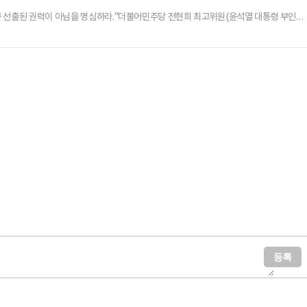
뿐 선출된 권력이 아님을 명심하라.”더불어민주당 전현희 최고위원(윤석열 대통령 부인을
 최고위원회에서 한 말이다(‘선출된 권력’이라는 말은 노무현 정부 때 유난히 많이 쓰였었다.
.“암행어사 출또야!”그 말을 현대어로 바꾸면 이렇게 될까?“선출권력 출또야!”선출권력의
“네 분수를 알렸다”라고 호통치는 소리에 산천초목까지 벌벌 …