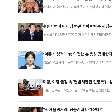
이재명 더불어민주당 대표가 돌연 자신의 팬카페 '재명
'이장'으로 불리는데, 당분간 팬카페 활동을 접겠다는 
네 마을 이장직을 내려놓겠다는 아쉬운 말씀을 전하고자
주민 여러분들께서 누구보다 뛰어난 '행동력'으로 민주
수원지법이 이재명 법관 기피 받아준 까닭은
'쌍방울 대북송금 사건'으로 기소된 이재명 더불어민주
내년 2월 법원 정기 인사가 얼마 안 남은 만큼 두 달
측했다. 전문가들은 특히, 재판이 2~3개월 뒤에 재개
'지연 전략'을 쓴다면 재판은 상당 기간 장기화될 수밖
"이준석 성접대 女 의전한 분 음성 공개한다
김소연 변호사가 이준석 개혁신당 의원의 성 접대 의혹
북을 통해 "준석아 잘났다. 네가 최고 존엄이다. 3개월
다가 날아간 당대표. 아주 그냥 네 X 최고 굵다"고 
성 접대 여성 직접 의전한 분의 음성을 공개하겠다. 안 
야당, 여당 불참 속 '헌법재판관 인청특위'
더불어민주당이 오는 23일과 24일 이틀 간 헌법재판
힘이 불참한 가운데 이뤄진 조치다.민주당은 18일 오
의 인사청문회 실시의 건을 상정·의결했다. 윤석열 대
민주당 소속 박지원 인청특위 위원장은 이날 전체회의
“훠이 물렀거라, 선출권력 나가신다!”