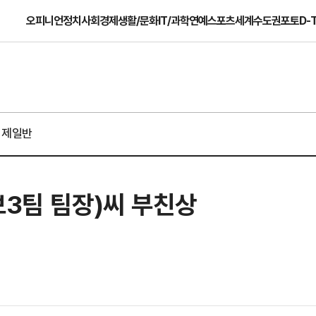
오피니언
정치
사회
경제
생활/문화
IT/과학
연예
스포츠
세계
수도권
포토
D-
경제일반
보3팀 팀장)씨 부친상