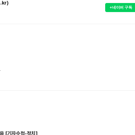
.kr)
+네이버 구독
도
음 [기자수첩-정치]