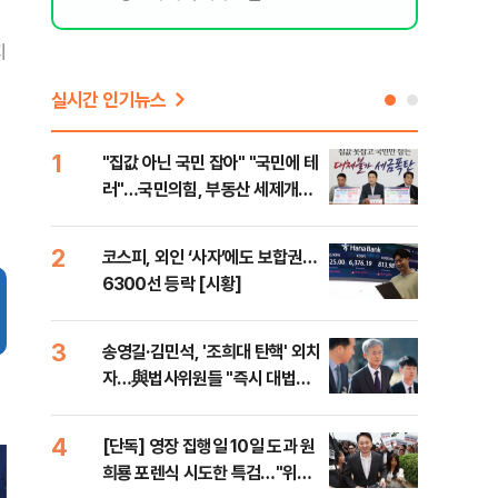
지
실시간 인기뉴스
1
6
"집값 아닌 국민 잡아" "국민에 테
유용
러"…국민의힘, 부동산 세제개편
규탄
안 맹폭
36
2
7
코스피, 외인 ‘사자’에도 보합권…
“정
6300선 등락 [시황]
대사
3
8
송영길·김민석, '조희대 탄핵' 외치
[단
자…與법사위원들 "즉시 대법관
1%
제청하라"
4
9
[단독] 영장 집행일 10일 도과 원
국힘
희룡 포렌식 시도한 특검…"위법
수·