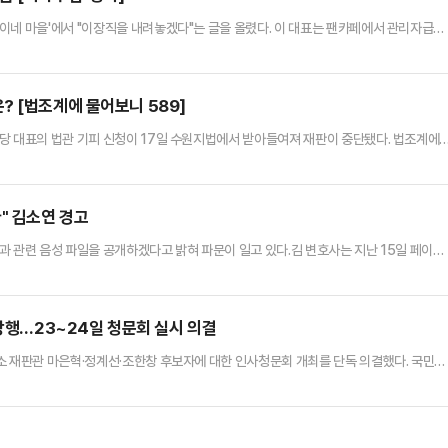
이네 마을'에서 "이장직을 내려놓겠다"는 글을 올렸다. 이 대표는 팬카페에서 관리자급인
뜻이다.이 대표는 '오랜만에 인사드립니다. 이재명입니다'라는 제목의 글을 올리고 "재명
 한다"고 밝혔다. 이 대표는 "바쁜 일상 탓에 일일이 인사드리진 못하지만, 재명이네 마
주의를 지키는 일에 앞장서주심을 잘 알고 있다"며 "고맙다"고…
? [법조계에 물어보니 589]
당 대표의 법관 기피 신청이 17일 수원지법에서 받아들여져 재판이 중단됐다. 법조계에
 안에 결론을 내기 힘들다고 판단한 재판부가 부담을 느껴 기피 신청을 수용했을 것이라고 관
되겠지만 인사 이동과 겹쳐 재판부가 바뀔 수 있고, 대선 출마를 염두에 둔 이 대표가 계속
에 없다고 강조했다.17일 법조계에 따르면 수원지법 형사…
" 김소연 경고
과 관련 음성 파일을 공개하겠다고 밝혀 파문이 일고 있다.김 변호사는 지난 15일 페이스
짜리 당대표"라고 적었다.이어 "시알리스 2알 먹고 성 상납 받은 사건으로 내부 총질이나 
노골적으로 비난했다. 시알리스는 발기부전 치료제 중 하나다.그러면서 "다음 주쯤에 이준석
되겠다"고 덧붙였다.해당 발언은 지난 14일 윤 대…
 강행…23~24일 청문회 실시 의결
소 재판관 마은혁·정계선·조한창 후보자에 대한 인사청문회 개최를 단독 의결했다. 국민의
전 국회 헌법재판소 재판관 선출에 관한 인사청문특별위원회 1차 회의를 열고 이같은 내용
통령의 신속한 탄핵 심판을 추진하기 위해 헌법재판관 9인 체제를 완성하겠다는 계획이다.
 모두발언에서 "헌법재판소 재판관 마은혁·정계선·조한창 선출안 심사를 위한…