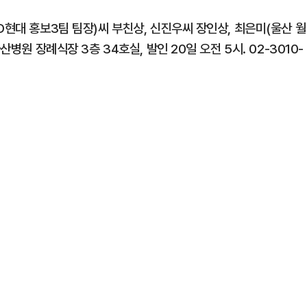
D현대 홍보3팀 팀장)씨 부친상, 신진우씨 장인상, 최은미(울산 월
병원 장례식장 3층 34호실, 발인 20일 오전 5시. 02-3010-
1
송영길·김민석, '조희대 탄핵'
법사위원들 "즉시 대법관 제청
2
"편해서 매일 신었는데"...전
'크록스'의 숨은 위험
3
3000원짜리 장바구니 'K굿즈' 
국인 관광객 필수템은?
4
"집값 아닌 국민 잡아" "국민
민의힘, 부동산 세제개편안 맹
5
'입추' 무색한 찜통더위...오후 
염중대경보 지역은