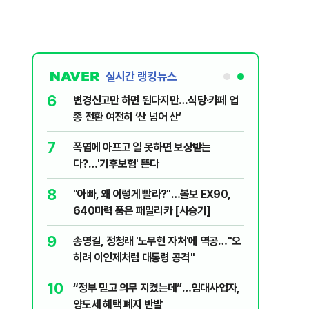
실시간 랭킹뉴스
6
 외치자…與
변경신고만 하면 된다지만…식당·카페 업
하라"
종 전환 여전히 ‘산 넘어 산’
7
문가가 경고한
폭염에 아프고 일 못하면 보상받는
다?…'기후보험' 뜬다
8
됐다...외
"아빠, 왜 이렇게 빨라?"…볼보 EX90,
640마력 품은 패밀리카 [시승기]
9
에 테러"…국
송영길, 정청래 '노무현 자처'에 역공…"오
폭
히려 이인제처럼 대통령 공격"
10
1시 기준 폭
“정부 믿고 의무 지켰는데”…임대사업자,
양도세 혜택 폐지 반발