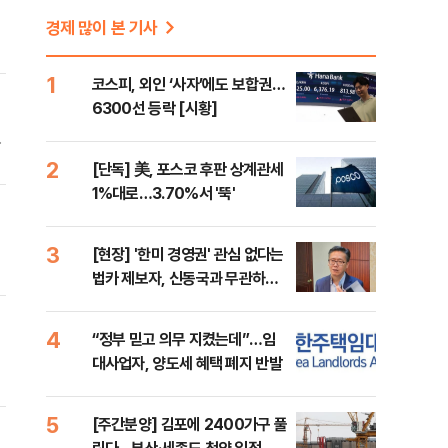
경제 많이 본 기사
이
을
1
코스피, 외인 ‘사자’에도 보합권…
6300선 등락 [시황]
선
2
[단독] 美, 포스코 후판 상계관세
1%대로…3.70%서 '뚝'
3
[현장] '한미 경영권' 관심 없다는
하
법카 제보자, 신동국과 무관하다
과
지만...
4
“정부 믿고 의무 지켰는데”…임
대사업자, 양도세 혜택 폐지 반발
5
[주간분양] 김포에 2400가구 풀