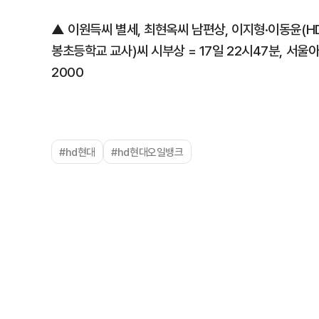
▲ 이원득씨 별세, 최현옥씨 남편상, 이지형·이동윤(H
봉초등학교 교사)씨 시부상 = 17일 22시47분, 서울아산
2000
#hd현대
#hd현대오일뱅크