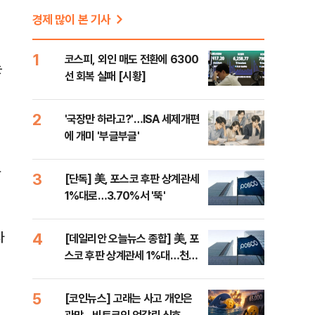
경제 많이 본 기사
1
코스피, 외인 매도 전환에 6300
는
선 회복 실패 [시황]
2
'국장만 하라고?'…ISA 세제개편
에 개미 '부글부글'
락
3
[단독] 美, 포스코 후판 상계관세
1%대로…3.70%서 '뚝'
자
4
[데일리안 오늘뉴스 종합] 美, 포
스코 후판 상계관세 1%대…천하
외
람, 의원 최초 논산훈련소 2박3일
'입소'
5
[코인뉴스] 고래는 사고 개인은