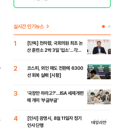
실시간 인기뉴스
1
6
[단독] 천하람, 국회의원 최초 논
[단
산 훈련소 2박 3일 '입소'…각개
1%
전투·야간행군 한다
2
7
하
코스피, 외인 매도 전환에 6300
[내
선 회복 실패 [시황]
나기
3
8
'국장만 하라고?'…ISA 세제개편
[현
에 개미 '부글부글'
중 
는 
4
9
[인사] 광명시, 8월 11일자 정기
[단
상
인사 단행
의'