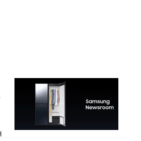
정
소
때