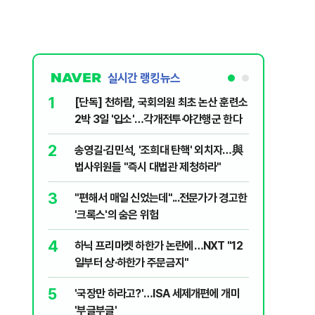
실시간 랭킹뉴스
1
6
[단독] 천하람, 국회의원 최초 논산 훈련소
[영상] 
2박 3일 '입소'…각개전투·야간행군 한다
진 日 의
2
7
송영길·김민석, '조희대 탄핵' 외치자…與
[단독 인
법사위원들 "즉시 대법관 제청하라"
된 C교수
된 행위"
3
8
"편해서 매일 신었는데"...전문가가 경고한
YG 사옥
'크록스'의 숨은 위험
체포…일
4
9
하닉 프리마켓 하한가 논란에…NXT "12
폭염 중대
일부터 상·하한가 주문금지"
일 최저 
5
10
'국장만 하라고?'…ISA 세제개편에 개미
송영길, 
'부글부글'
히려 이인