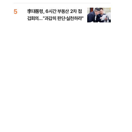
외부
5
10
李대통령, 6시간 부동산 2차 점
이란
검회의…"과감히 판단·실천하라"
호르