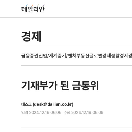
경제
금융
증권
산업/재계
중기/벤처
부동산
글로벌경제
생활경제
기재부가 된 금통위
데스크 (desk@dailian.co.kr)
입력 2024.12.19 06:06 수정 2024.12.19 06:06