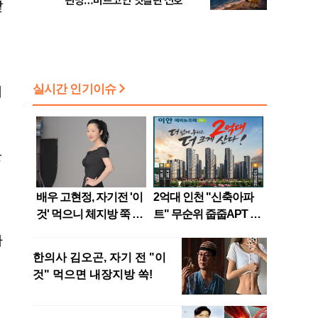
관망…비트코인 엇갈린 신호
같
어
을
대
자