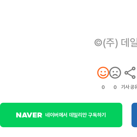
©(주) 데
기사 공
0
0
네이버에서 데일리안 구독하기