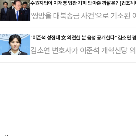
원 씨 등 가족은 조 전 대표 페이스
수원지법이 이재명 법관 기피 받아준 까닭은? [법조계에
다. 내로남불이라는 냉소가 나온다.
'쌍방울 대북송금 사건'으로 기소된
다.조민 씨 등은 "지지자 여러분 감
변인은 최근 공식 브리핑을 통해 "
신청이 17일 수원지법에서 받아들여
하고 계심을 잘 안다"며 인사를 건넸
지만, 국민의힘의 꼴사…
월 법원 정기 인사가 얼마 안 남은 만
"이준석 성접대 女 의전한 분 음성 공개한다" 김소연 
에 따라 선착순으로 진행된다"면서 
김소연 변호사가 이준석 개혁신당 의
한 재판부가 부담을 느껴 기피 신청
가족들을 만날 수 있도록 배려 부탁
공개하겠다고 밝혀 파문이 일고 있다
은 특히, 재판이 2~3개월 뒤에 재
는 물품…
해 "준석아 잘났다. 네가 최고 존엄
뀔 수 있고, 대선 출마를 염두에 둔 
"시알리스 2알 먹고 성 상납 받은 
은 상당 기간 장기화될 수밖에 없다고
대표. 아주 그냥 네 X 최고 굵다"
지법 형사…
전 치료제 중 하나다.그러면서 "다음
한 분의 음성을 공개하겠다. 안 되겠
윤 대…