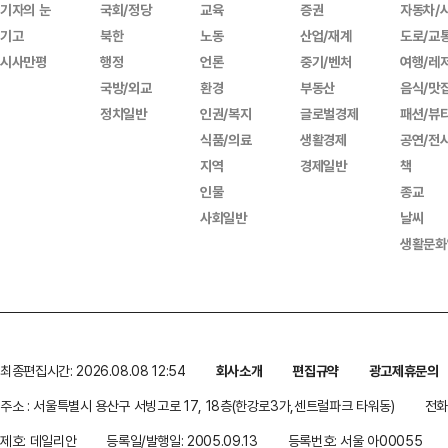
기자의 눈
국회/정당
교육
증권
자동차/
기고
북한
노동
산업/재계
도로/교
시사만평
행정
언론
중기/벤처
여행/레
국방/외교
환경
부동산
음식/맛
정치일반
인권/복지
글로벌경제
패션/뷰
식품/의료
생활경제
공연/전
지역
경제일반
책
인물
종교
사회일반
날씨
생활문화
최종편집시간: 2026.08.08 12:54
회사소개
편집규약
광고제휴문의
주소 : 서울특별시 용산구 서빙고로 17, 18층(한강로3가,센트럴파크 타워동)
전화 
제호: 데일리안
등록일/발행일: 2005.09.13
등록번호: 서울 아00055