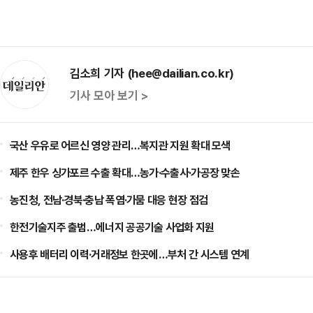
김소희 기자 (hee@dailian.co.kr)
기사 모아 보기 >
국산 우유로 어르신 영양 관리…복지관 지원 확대 모색
제주 한우 싱가포르 수출 확대…농가·수출사·가공장 맞손
농진청, 전남·경북·충남 폭염·가뭄 대응 현장 점검
한전기술지주 출범…에너지 공공기술 사업화 지원
사용후 배터리 이력·거래정보 한곳에…부처 간 시스템 연계