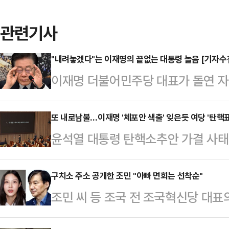
관련기사
"내려놓겠다"는 이재명의 끝없는 대통령 놀음 [기자수
이재명 더불어민주당 대표가 돌연 자신
직을 내려놓겠다"는 글을 올렸다. 이
로 불리는데, 당분간 팬카페 활동을 
또 내로남불…이재명 '체포안 색출' 잊은듯 여당 '탄핵표
윤석열 대통령 탄핵소추안 가결 사태
사드립니다. 이재명입니다'라는 제목
이들에 대한 색출 움직임이 있던 것
을 내려놓겠다는 아쉬운 말씀을 전하고
사나운 내부 분열" "공산당이냐"고
구치소 주소 공개한 조민 "아빠 면회는 선착순"
일상 탓에 일일이 인사드리진 못하지
조민 씨 등 조국 전 조국혁신당 대표
대한 체포동의안 가결 사태 이후 당
구보다 뛰어난 '행동력'으로 민주주
족에 양보해달라고 간곡히 요청했다.17
'해당행위'로 규정하고 '친일파'에 
있다"며 "고맙다"고…