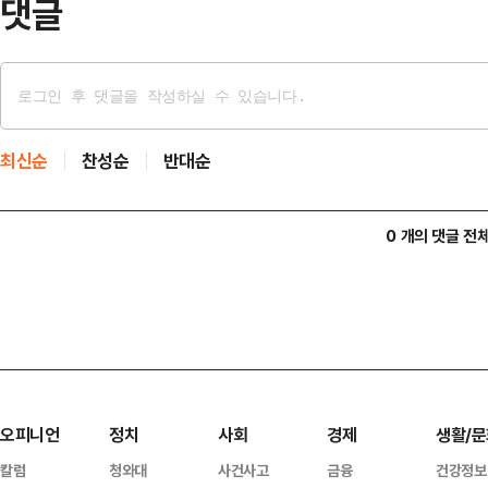
댓글
최신순
찬성순
반대순
0 개의 댓글 전
오피니언
정치
사회
경제
생활/문
칼럼
청와대
사건사고
금융
건강정보