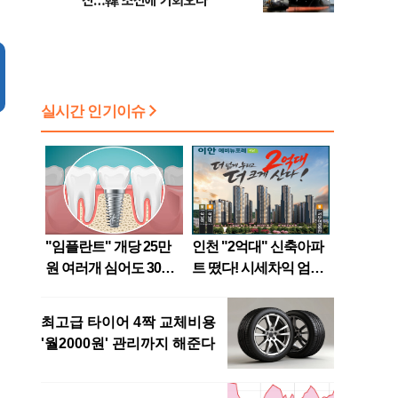
진…韓 조선에 기회오나
무너졌나 등