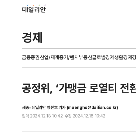
경제
금융
증권
산업/재계
중기/벤처
부동산
글로벌경제
생활경제
공정위, ‘가맹금 로열티 전
세종=데일리안 맹찬호 기자 (maengho@dailian.co.kr)
입력 2024.12.18 10:42 수정 2024.12.18 10:42