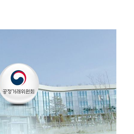
1
각방 21년, 별거 15년…최태원·
기의 결혼' 왜 무너졌나
2
"나도 받을 수 있을까?"…추석
원금 푸는 지역은
3
"16억 당첨 복권을 버렸다"..
뒤져 극적 발견
4
李대통령 "형소법 안 읽어봐서
음날 이어진 세부 확인 작업(종
5
中창신메모리, HP까지 뚫었
PC 공급망 첫 진입”