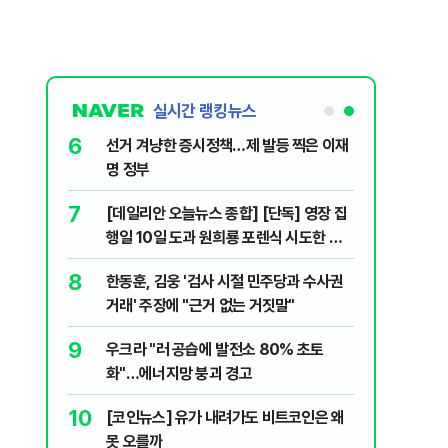
실시간 랭킹뉴스
6
노소영, '세
선거 겨냥한 증시정책…제 발등 찍은 이재
명 정부
7
 전 민생지
[데일리안 오늘뉴스 종합] [단독] 영장 집
행일 10일 도과 원희룡 포렌식 시도한 특
검…"위법 증거 수집" 지적, 각방 21년, 별
8
.쓰레기 더미
한동훈, 김웅 '검사 시절 민주당과 수사권
거 15년…최태원·노소영, '세기의 결혼' 왜
거래' 주장에 "근거 없는 거짓말"
무너졌나 등
9
"…통과 다
우크라 "러 공습에 발전소 80% 초토
합)
화"…에너지망 붕괴 경고
10
다…“글로벌
[코인뉴스] 유가 내려가도 비트코인은 왜
못 오를까