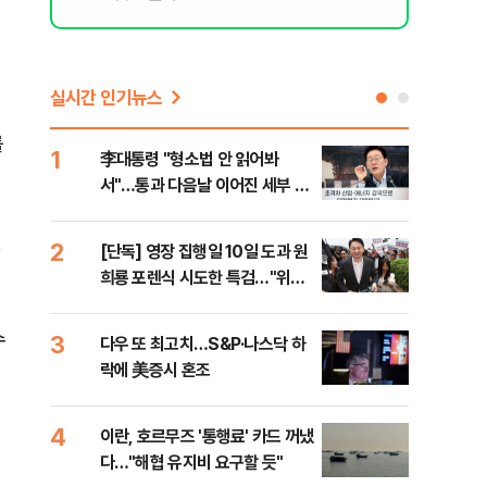
실시간 인기뉴스
를
1
6
李대통령 "형소법 안 읽어봐
부동
서"…통과 다음날 이어진 세부 확
개편
인 작업(종합)
2
7
[단독] 영장 집행일 10일 도과 원
폭염
희룡 포렌식 시도한 특검…"위법
난으
증거 수집" 지적
것"
수
3
8
다우 또 최고치…S&P·나스닥 하
국민
락에 美증시 혼조
파장
4
9
이란, 호르무즈 '통행료' 카드 꺼냈
[오
다…"해협 유지비 요구할 듯"
동산