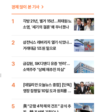
경제 많이 본 기사
1
각방 21년, 별거 15년…최태원·노
소영, '세기의 결혼' 왜 무너졌나
2
삼전닉스 레버리지 열기 식었나…
거래대금 1조원 밑으로
3
금감원, SK디앤디 유증 '반려'…
소액주주 "상폐 재추진 의심"
지
4
[데일리안 오늘뉴스 종합] [단독]
영장 집행일 10일 도과 원희룡 포
렌식 시도한 특검…"위법 증거 수
집" 지적, 각방 21년, 별거 15년…
5
美 “군함 4척 해외 건조” 공식 추
최태원·노소영, '세기의 결혼' 왜