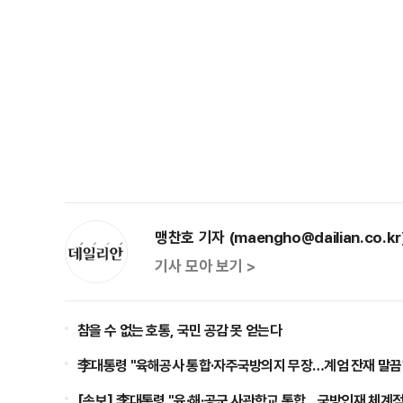
맹찬호 기자 (maengho@dailian.co.kr
기사 모아 보기 >
참을 수 없는 호통, 국민 공감 못 얻는다
李대통령 "육해공사 통합·자주국방의지 무장…계엄 잔재 말끔
[속보] 李대통령 "육·해·공군 사관학교 통합…국방인재 체계적