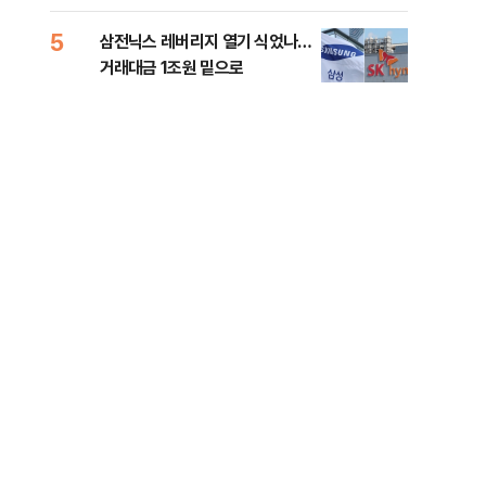
5
10
삼전닉스 레버리지 열기 식었나…
이란
거래대금 1조원 밑으로
쉽지