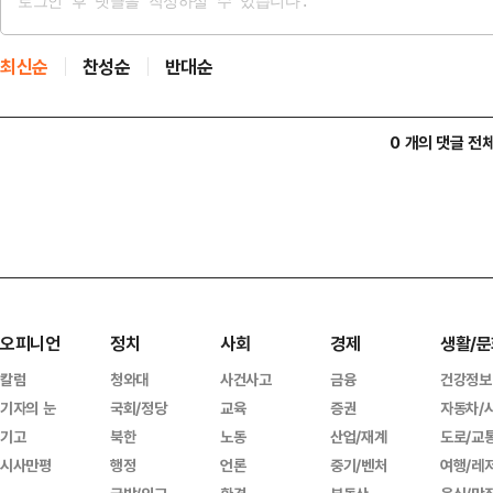
최신순
찬성순
반대순
0 개의 댓글 전
오피니언
정치
사회
경제
생활/문
칼럼
청와대
사건사고
금융
건강정보
기자의 눈
국회/정당
교육
증권
자동차/
기고
북한
노동
산업/재계
도로/교
시사만평
행정
언론
중기/벤처
여행/레