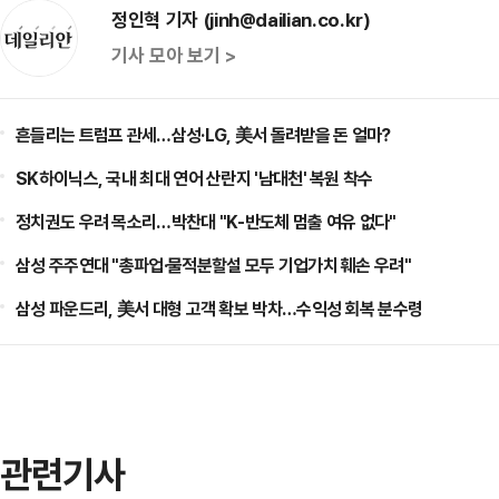
정인혁 기자 (jinh@dailian.co.kr)
기사 모아 보기 >
흔들리는 트럼프 관세…삼성·LG, 美서 돌려받을 돈 얼마?
SK하이닉스, 국내 최대 연어 산란지 '남대천' 복원 착수
정치권도 우려 목소리…박찬대 "K-반도체 멈출 여유 없다"
삼성 주주연대 "총파업·물적분할설 모두 기업가치 훼손 우려"
삼성 파운드리, 美서 대형 고객 확보 박차…수익성 회복 분수령
관련기사