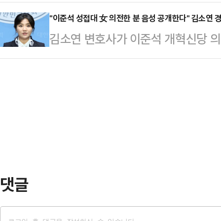
어 가장 추운 날이 되겠다.기상청에 
하고 계심을 잘 안다"며 인사를 건넸
지만, 국민의힘의 꼴사…
면서 기온이 크게 떨어지겠다.바람도
"이준석 성접대 女 의전한 분 음성 공개한다" 김소연 
에 따라 선착순으로 진행된다"면서 
김소연 변호사가 이준석 개혁신당 의
예상된다.충남 서해안과 남부 내륙,
가족들을 만날 수 있도록 배려 부탁
공개하겠다고 밝혀 파문이 일고 있다
내리겠다. 늦은 오후부터는 강원 동
는 물품…
해 "준석아 잘났다. 네가 최고 존엄
도 비 또는 눈이 시작되겠다.18∼1
"시알리스 2알 먹고 성 상납 받은 
지, 전북 서해안에 3∼10㎝, 제주
대표. 아주 그냥 네 X 최고 굵다"
10∼30㎝로 예…
전 치료제 중 하나다.그러면서 "다음
한 분의 음성을 공개하겠다. 안 되겠
윤 대…
댓글