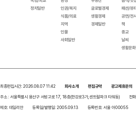
국방/외교
환경
부동산
음식/맛
정치일반
인권/복지
글로벌경제
패션/뷰
식품/의료
생활경제
공연/전
지역
경제일반
책
인물
종교
사회일반
날씨
생활문화
최종편집시간: 2026.08.07 11:42
회사소개
편집규약
광고제휴문의
주소 : 서울특별시 용산구 서빙고로 17, 18층(한강로3가,센트럴파크 타워동)
전화 
제호: 데일리안
등록일/발행일: 2005.09.13
등록번호: 서울 아00055