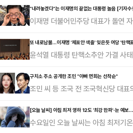
"내려놓겠다"는 이재명의 끝없는 대통령 놀음 [기자수
이재명 더불어민주당 대표가 돌연 자신
직을 내려놓겠다"는 글을 올렸다. 이
로 불리는데, 당분간 팬카페 활동을 
또 내로남불…이재명 '체포안 색출' 잊은듯 여당 '탄핵표
윤석열 대통령 탄핵소추안 가결 사태
사드립니다. 이재명입니다'라는 제목
이들에 대한 색출 움직임이 있던 것
을 내려놓겠다는 아쉬운 말씀을 전하고
사나운 내부 분열" "공산당이냐"고
구치소 주소 공개한 조민 "아빠 면회는 선착순"
일상 탓에 일일이 인사드리진 못하지
조민 씨 등 조국 전 조국혁신당 대표
대한 체포동의안 가결 사태 이후 당
구보다 뛰어난 '행동력'으로 민주주
족에 양보해달라고 간곡히 요청했다.17
'해당행위'로 규정하고 '친일파'에 
있다"며 "고맙다"고…
원 씨 등 가족은 조 전 대표 페이스
[오늘 날씨] 아침 최저 영하 12도 '최강 한파'·눈 예
다. 내로남불이라는 냉소가 나온다.
수요일인 오늘 날씨는 아침 최저기온이
다.조민 씨 등은 "지지자 여러분 감
변인은 최근 공식 브리핑을 통해 "