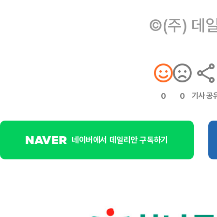
©(주) 데
기사 공
0
0
네이버에서 데일리안 구독하기