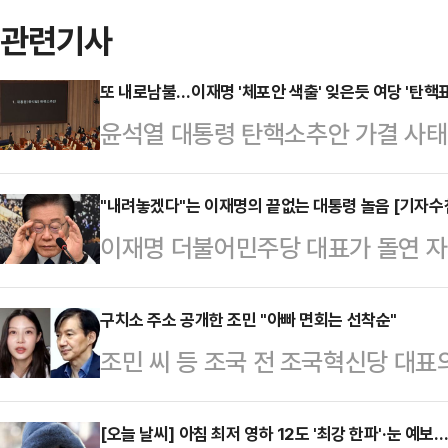
관련기사
또 내로남불…이재명 '체포안 색출' 잊은듯 여당 '탄핵표
윤석열 대통령 탄핵소추안 가결 사태
이들에 대한 색출 움직임이 있던 것
사나운 내부 분열" "공산당이냐"고
"내려놓겠다"는 이재명의 끝없는 대통령 놀음 [기자수
이재명 더불어민주당 대표가 돌연 자신
대한 체포동의안 가결 사태 이후 당
직을 내려놓겠다"는 글을 올렸다. 이
'해당행위'로 규정하고 '친일파'에 
로 불리는데, 당분간 팬카페 활동을 
구치소 주소 공개한 조민 "아빠 면회는 선착순"
다. 내로남불이라는 냉소가 나온다.
조민 씨 등 조국 전 조국혁신당 대표
사드립니다. 이재명입니다'라는 제목
변인은 최근 공식 브리핑을 통해 "
족에 양보해달라고 간곡히 요청했다.17
을 내려놓겠다는 아쉬운 말씀을 전하고
지만, 국민의힘의 꼴사…
원 씨 등 가족은 조 전 대표 페이스
[오늘 날씨] 아침 최저 영하 12도 '최강 한파'·눈 예
일상 탓에 일일이 인사드리진 못하지