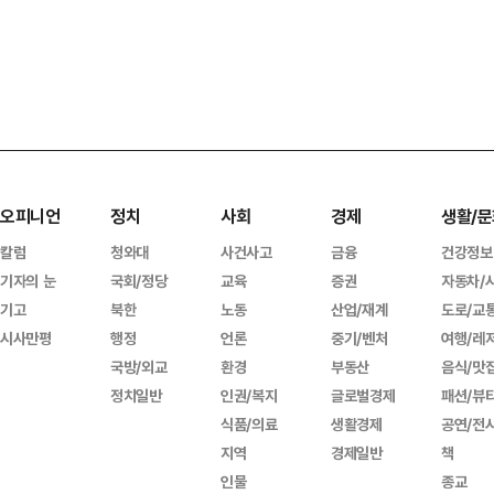
오피니언
정치
사회
경제
생활/문
칼럼
청와대
사건사고
금융
건강정보
기자의 눈
국회/정당
교육
증권
자동차/
기고
북한
노동
산업/재계
도로/교
시사만평
행정
언론
중기/벤처
여행/레
국방/외교
환경
부동산
음식/맛
정치일반
인권/복지
글로벌경제
패션/뷰
식품/의료
생활경제
공연/전
지역
경제일반
책
인물
종교