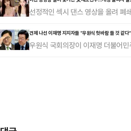
해 "준석아 잘났다. 네가 최고 존엄
가는 모습을 멀리서 유튜브로 볼 수
선정적인 섹시 댄스 영상을 올려 폐
"시알리스 2알 먹고 성 상납 받은 
는 면회를 위해 오후까지 기다려 푸
(SNS) 계정이 복원된 지 단 하루 
대표. 아주 그냥 네 X 최고 굵다"
떠올렸다.이어…
(현지 시각) 홍콩 사우스차이나모닝포
견제 나선 이재명 지지자들 "우원식 헛바람 들 것 같다"
전 치료제 중 하나다.그러면서 "다음
우원식 국회의장이 이재명 더불어민주
선수권 대회에 중국 체조대표팀 자격
한 분의 음성을 공개하겠다. 안 되겠
자 이 대표의 강성 지지자들이 이끄는
승한 전적이 있는 우 리우팡(30) 
윤 대…
제하는 글이 올라와 눈길을 끌고 있
다.그는 2012년 올림픽 선발전에서
사에 따르면 지난 10~12일 전국 만
전할 수 없게 됐다. 이후 갑작스럽
정계 요직 인물에 대한 개별 신뢰도를
후 우는 2…
이 56%로, 1위를 기록했다. '불신
선 수치로, 이 대표를 '신뢰한다'는 의