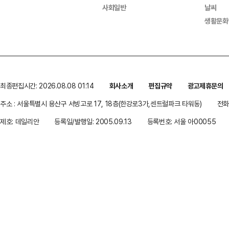
사회일반
날씨
생활문화
최종편집시간: 2026.08.08 01:14
회사소개
편집규약
광고제휴문의
주소 : 서울특별시 용산구 서빙고로 17, 18층(한강로3가,센트럴파크 타워동)
전화 
제호: 데일리안
등록일/발행일: 2005.09.13
등록번호: 서울 아00055