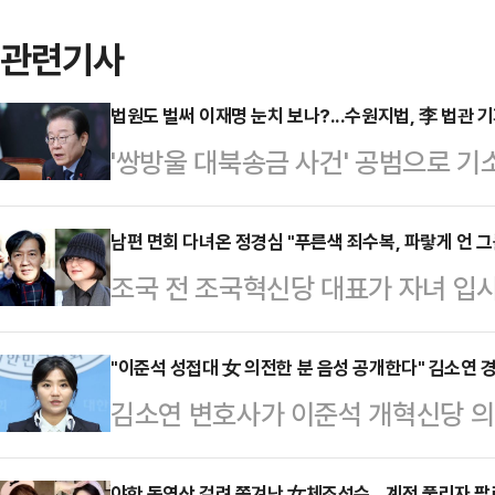
관련기사
법원도 벌써 이재명 눈치 보나?...수원지법, 李 법관 
'쌍방울 대북송금 사건' 공범으로 기
기한 법관 기피 신청이 법원에서 받
이 중단됐다. 이에 검찰은 "피고인
남편 면회 다녀온 정경심 "푸른색 죄수복, 파랗게 언 그
조국 전 조국혁신당 대표가 자녀 입시
는 특혜 요구와 다름없다"고 지적했
서울구치소에 수감된 후 그의 부인 
11부(신진우 부장판사)는 이날 이 
다.16일 정 전 교수는 자신의 사회
"이준석 성접대 女 의전한 분 음성 공개한다" 김소연 
준비기일에 "피고인의 법관 기피 신
김소연 변호사가 이준석 개혁신당 의
서울구치소로 들어가는 모습과 그를 
다. 이재명 피고인 부분은 재판 절차
공개하겠다고 밝혀 파문이 일고 있다
통해 공개했다.정 전 교수는 "가장 
경우 재판 지연 …
야한 동영상 걸려 쫓겨난 女체조선수…계정 풀리자 팔