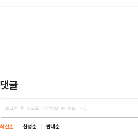
대통령 탄핵소추안이 국회에서 가결
통해 공개했다.정 전 교수는 "가장 
후 우는 2…
향해 "구질구질하게 국회의원직을 탐
가는 모습을 멀리서 유튜브로 볼 수
의원은 이날 페이스북에 "우아한 그
는 면회를 위해 오후까지 기다려 푸
같이 할 수는 없다. 당신들은 여기에
떠올렸다.이어…
어 "지금부터 그대들은 사선을 같이 
라도 빨리 떠나라"고 목소리를 높였다
정한 당론이 애들…
댓글
최신순
찬성순
반대순