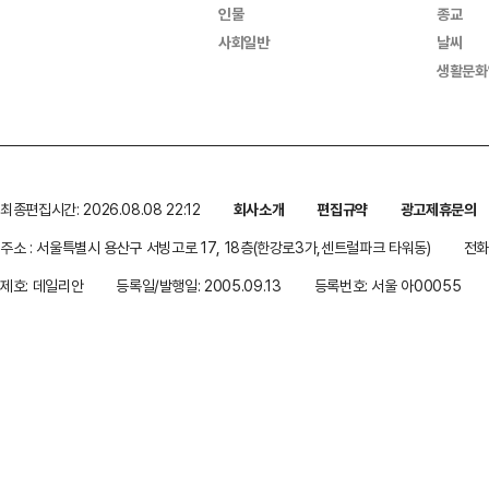
인물
종교
사회일반
날씨
생활문화
최종편집시간: 2026.08.08 22:12
회사소개
편집규약
광고제휴문의
주소 : 서울특별시 용산구 서빙고로 17, 18층(한강로3가,센트럴파크 타워동)
전화 
제호: 데일리안
등록일/발행일: 2005.09.13
등록번호: 서울 아00055