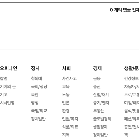
0 개의 댓글 전
오피니언
정치
사회
경제
생활/문
칼럼
청와대
사건사고
금융
건강정보
기자의 눈
국회/정당
교육
증권
자동차/
기고
북한
노동
산업/재계
도로/교
시사만평
행정
언론
중기/벤처
여행/레
국방/외교
환경
부동산
음식/맛
정치일반
인권/복지
글로벌경제
패션/뷰
식품/의료
생활경제
공연/전
지역
경제일반
책