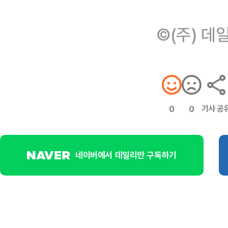
©(주) 데
기사 공
0
0
네이버에서 데일리안 구독하기