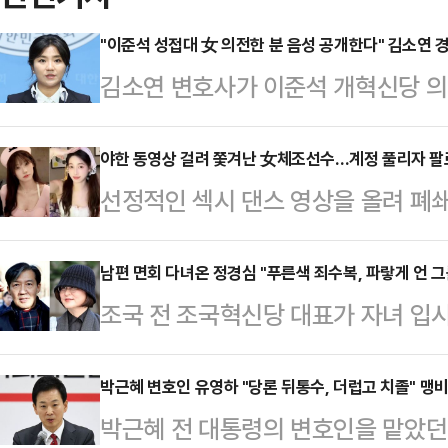
"이준석 성접대 女 의전한 분 음성 공개한다" 김소연 
김소연 변호사가 이준석 개혁신당 의
공개하겠다고 밝혀 파문이 일고 있다
해 "준석아 잘났다. 네가 최고 존엄
야한 동영상 걸려 쫓겨난 女체조선수…계정 풀리자 팔
선정적인 섹시 댄스 영상을 올려 폐
"시알리스 2알 먹고 성 상납 받은 
(SNS) 계정이 복원된 지 단 하루 
대표. 아주 그냥 네 X 최고 굵다"
(현지 시각) 홍콩 사우스차이나모닝포
남편 면회 다녀온 정경심 "푸른색 죄수복, 파랗게 언 그
전 치료제 중 하나다.그러면서 "다음
조국 전 조국혁신당 대표가 자녀 입시
선수권 대회에 중국 체조대표팀 자격
한 분의 음성을 공개하겠다. 안 되겠
서울구치소에 수감된 후 그의 부인 
승한 전적이 있는 우 리우팡(30) 
윤 대…
다.16일 정 전 교수는 자신의 사회
박근혜 변호인 유영하 "당론 뒤통수, 더럽고 치졸" 맹
다.그는 2012년 올림픽 선발전에서
박근혜 전 대통령의 변호인을 맡았던
서울구치소로 들어가는 모습과 그를 
전할 수 없게 됐다. 이후 갑작스럽