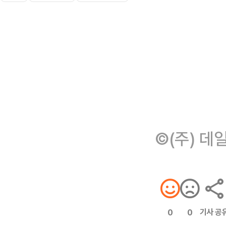
©(주) 데
기사 공
0
0