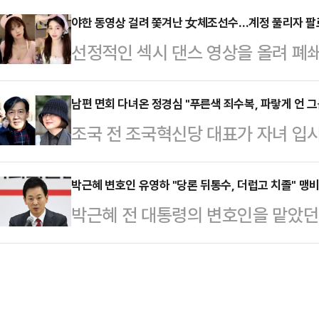
11부(신진우 부장판사)는 이날 이 
해 "준석아 잘났다. 네가 최고 존엄
야한 동영상 걸려 쫓겨난 女체조선수…계정 풀리자 팔
준비기일에 "피고인의 법관 기피 신
선정적인 섹시 댄스 영상을 올려 폐
"시알리스 2알 먹고 성 상납 받은 
다. 이재명 피고인 부분은 재판 절차
(SNS) 계정이 복원된 지 단 하루 
대표. 아주 그냥 네 X 최고 굵다"
경우 재판 지연 …
(현지 시각) 홍콩 사우스차이나모닝포
남편 면회 다녀온 정경심 "푸른색 죄수복, 파랗게 언 그
전 치료제 중 하나다.그러면서 "다음
조국 전 조국혁신당 대표가 자녀 입시
선수권 대회에 중국 체조대표팀 자격
한 분의 음성을 공개하겠다. 안 되겠
서울구치소에 수감된 후 그의 부인 
승한 전적이 있는 우 리우팡(30) 
윤 대…
다.16일 정 전 교수는 자신의 사회
박근혜 변호인 유영하 "당론 뒤통수, 더럽고 치졸" 맹
다.그는 2012년 올림픽 선발전에서
박근혜 전 대통령의 변호인을 맡았던
서울구치소로 들어가는 모습과 그를 
전할 수 없게 됐다. 이후 갑작스럽
대통령 탄핵소추안이 국회에서 가결
통해 공개했다.정 전 교수는 "가장 
후 우는 2…
향해 "구질구질하게 국회의원직을 탐
가는 모습을 멀리서 유튜브로 볼 수
의원은 이날 페이스북에 "우아한 그
는 면회를 위해 오후까지 기다려 푸