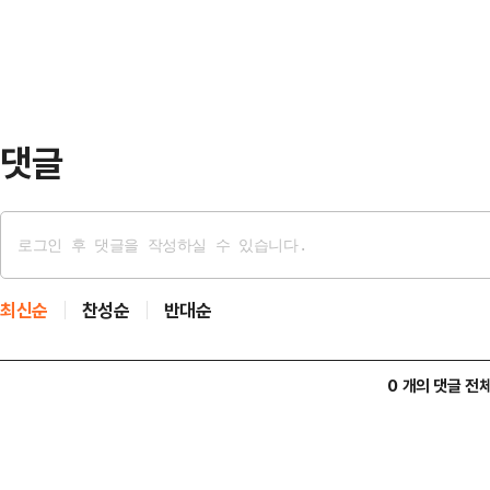
같이 할 수는 없다. 당신들은 여기에
떠올렸다.이어…
어 "지금부터 그대들은 사선을 같이 
라도 빨리 떠나라"고 목소리를 높였다
정한 당론이 애들…
댓글
최신순
찬성순
반대순
0 개의 댓글 전