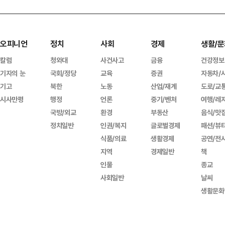
오피니언
정치
사회
경제
생활/문
칼럼
청와대
사건사고
금융
건강정보
기자의 눈
국회/정당
교육
증권
자동차/
기고
북한
노동
산업/재계
도로/교
시사만평
행정
언론
중기/벤처
여행/레
국방/외교
환경
부동산
음식/맛
정치일반
인권/복지
글로벌경제
패션/뷰
식품/의료
생활경제
공연/전
지역
경제일반
책
인물
종교
사회일반
날씨
생활문화