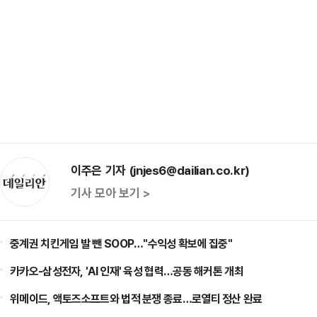
이주은 기자 (jnjes6@dailian.co.kr)
기사 모아 보기 >
중계권 치킨게임 발 뺀 SOOP…"수익성 확보에 집중"
카카오-삼성전자, 'AI 인재' 육성 협력…공동 해커톤 개최
위메이드, 액토즈소프트와 법적 분쟁 종료…로열티 정산 완료