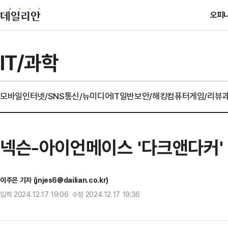
오피
IT/과학
모바일
인터넷/SNS
통신/뉴미디어
IT일반
보안/해킹
컴퓨터
게임/리뷰
넥슨-아이언메이스 '다크앤다커'
이주은 기자 (jnjes6@dailian.co.kr)
입력 2024.12.17 19:06 수정 2024.12.17 19:36