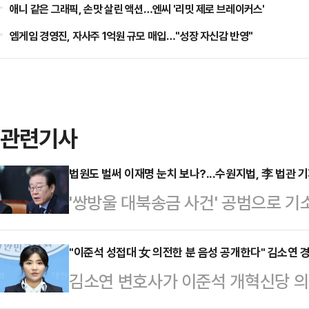
애니 같은 그래픽, 손맛 살린 액션…엔씨 '리밋 제로 브레이커스'
엠게임 경영진, 자사주 1억원 규모 매입…"성장 자신감 반영"
관련기사
법원도 벌써 이재명 눈치 보나?...수원지법, 李 법관 
'쌍방울 대북송금 사건' 공범으로 기
기한 법관 기피 신청이 법원에서 받
이 중단됐다. 이에 검찰은 "피고인
"이준석 성접대 女 의전한 분 음성 공개한다" 김소연 
김소연 변호사가 이준석 개혁신당 의
는 특혜 요구와 다름없다"고 지적했
공개하겠다고 밝혀 파문이 일고 있다