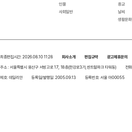
인물
종교
사회일반
날씨
생활문화
최종편집시간: 2026.08.10 11:28
회사소개
편집규약
광고제휴문의
주소 : 서울특별시 용산구 서빙고로 17, 18층(한강로3가,센트럴파크 타워동)
전화 
제호: 데일리안
등록일/발행일: 2005.09.13
등록번호: 서울 아00055