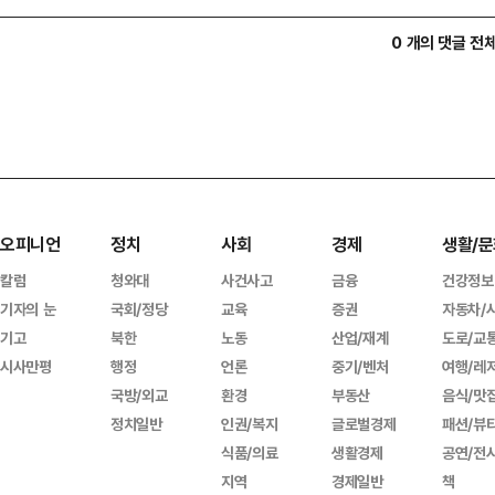
0 개의 댓글 전
오피니언
정치
사회
경제
생활/문
칼럼
청와대
사건사고
금융
건강정보
기자의 눈
국회/정당
교육
증권
자동차/
기고
북한
노동
산업/재계
도로/교
시사만평
행정
언론
중기/벤처
여행/레
국방/외교
환경
부동산
음식/맛
정치일반
인권/복지
글로벌경제
패션/뷰
식품/의료
생활경제
공연/전
지역
경제일반
책