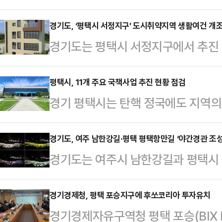
업 경쟁력 강화 지원사업’을 통해 참
나는 등 놀라운 성과를 거뒀다고 16
경기도, ‘평택시 서정지구’ 도시취약지역 생활여건 개
경기도는 평택시 서정지구에서 추진 
업은 평택시 여성기업의 도약을 위한
업’이 이달에 준공 한다고 15일 밝
강화부터 국내외 인증 획득, 판로 
원회 공모 선정으로 시작됐다.평택
평택시, 11개 주요 국책사업 추진 현황 점검
제공한다.경과원과 평택시는 총사업비
경기 평택시는 탄핵 정국에도 지역의 
시작돼 미군 기지촌, 뉴타운 지역으
품 사업화, 마케팅, 근무환경 개선 등
록 '주요 국책사업 추진상황 점검 보
로 이번 사업은 지역주민 삶의 질 
정된 8개 기업은 …
의는 국정의 혼란으로 국책사업이 지
경기도, 여주 남한강길·평택 평택항만길 ‘야간경관 조성
다.도시취약지역 생활여건 개조사업
경기도는 여주시 남한강길과 평택시
식에서 진행된 것으로, 임종철 부시
개선하기 위한 국가 지원 사업이다.
야간경관 조성 사업’이 완료됐다고 12
지역의 미래 성장 동력 확보를 위한 '
예방 시설 개선, 배수시설 보강…
군을 대상으로 ‘빛으로 행복한 야간경
경기경제청, 평택 포승지구에 후쏘코리아 투자유치
전장부품 통합성능평가 기반구축 사업'
경기경제자유구역청 평택 포승(BIX Bus
를 선정한 바 있다.이번 여주시 남
현황을 점검했다.특히 대통령 탄핵 