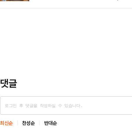
반도체, 2차전지 등 첨단장비 제조
원의 예산이 투입돼 주민 의견 수렴 
러운 상황에서…
244억원 규모의 제조시설을 건립
추진했다.주요 사업을 보면 남한강길
일 평택 경기경제자유구역 8층 회의
에는 산책로와 관광 명소로 많은 사
선 평택시장, 김재균 경기도의원이 
을 즐기기에는 다소…
을 체결했다.협약에 따라 후쏘코리아는
지구에 244억원을 투자해 6587㎡(
조시설을…
댓글
최신순
찬성순
반대순