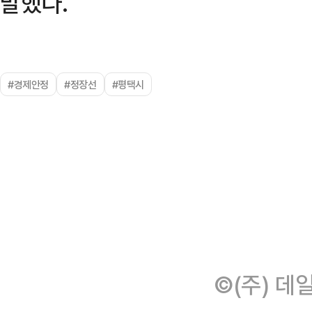
말했다.
#경제안정
#정장선
#평택시
©(주) 데