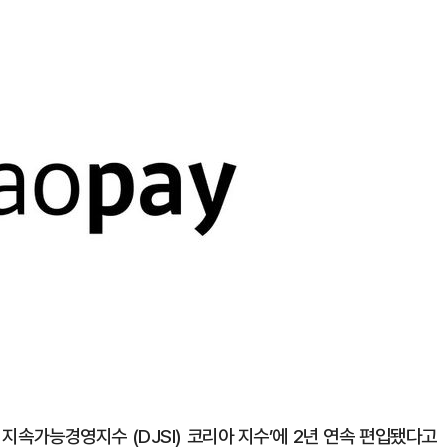
1
"삼성·SK보다 싸게 달라"…애
에 '더 비싸다' 퇴짜
2
[데일리안 오늘뉴스 종합] 축
인 심판에 성접대 의혹, 李대통
지율 하락 의식했나, 삼전닉스
3
오세훈 '여론조사비 대납' 1심
물, SK하이닉스 프리마켓 시초
된 '민주당 돈봉투 의혹'…왜?
점화, 김민석 "과반 승리 가능성
4
李대통령, 20대 지지율 하락
나…"청년 보편적 지원 문턱 
5
'압수수색·성접대 의혹' 송두
스 지속가능경영지수 (DJSI) 코리아 지수’에 2년 연속 편입됐다고
대한민국 축구판