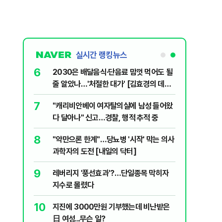
실시간 랭킹뉴스
6
플, 中창신
2030은 배달음식·단음료 맘껏 먹어도 될
줄 알았나…'처절한 대가' [김효경의 데일
리 헬스]
7
구협회 외국
"캐리비안베이 여자탈의실에 남성 들어왔
령 20대 지
다 달아나" 신고…경찰, 행적 추적 중
 올인은 금
8
 유죄에 회자
"약만으론 한계"…당뇨병 '시작' 막는 의사
가 논란 재
과학자의 도전 [내일의 닥터]
 99%" 등
9
 의식했
레버리지 '풍선효과'?…단일종목 막히자
낮춰야"
지수로 몰렸다
10
리째 흔들리는
지진에 3000만원 기부했는데 비난받은
日 여성...무슨 일?