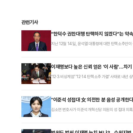
관련기사
“한덕수 권한대행 탄핵하지 않겠다”는 약
지난 12월 14일, 윤석열 대통령에 대한 탄핵소추안이
으로 불행한 사태가 아닐 수 없다.윤 대통령의 퇴진 
빠졌다. 절대다수 의석을 무기로 정부 흔들기에 몰두
하고, 국민들의 삶은 나락으로 내몰리고 있다. 탄핵을
이재명보다 높은 신뢰 얻은 '이 사람'…차기
'12·3 비상계엄' '12·14 탄핵소추 가결' 사태로
위다. 다만 이번 사태 가운데 국민으로부터 이 대표보
권의 최대 변수인 사법리스크가 현실화 할 경우, '이 
이어진 윤석열 대통령발(發) 비상계엄 사태와 야권발(
"이준석 성접대 女 의전한 분 음성 공개한다
김소연 변호사가 이준석 개혁신당 의원의 성 접대 의혹
북을 통해 "준석아 잘났다. 네가 최고 존엄이다. 3개월
다가 날아간 당대표. 아주 그냥 네 X 최고 굵다"고 
성 접대 여성 직접 의전한 분의 음성을 공개하겠다. 안 
법원도 벌써 이재명 눈치 보나?...수원지법,