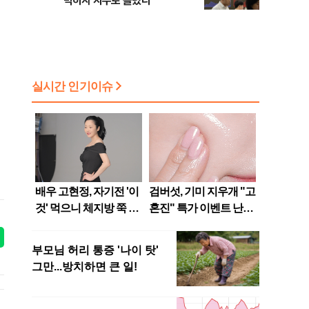
막히자 지수로 몰렸다