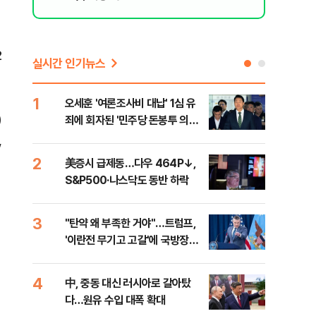
2
실시간 인기뉴스
1
6
오세훈 '여론조사비 대납' 1심 유
형소
)
죄에 회자된 '민주당 돈봉투 의
다…
혹'…왜?
,
2
7
美증시 급제동…다우 464P↓,
[단
S&P500·나스닥도 동반 하락
희룡
증거
3
8
"탄약 왜 부족한 거야"…트럼프,
美 
'이란전 무기고 고갈'에 국방장관
'출
질책
4
9
中, 중동 대신 러시아로 갈아탔
"오
다…원유 수입 대폭 확대
과정