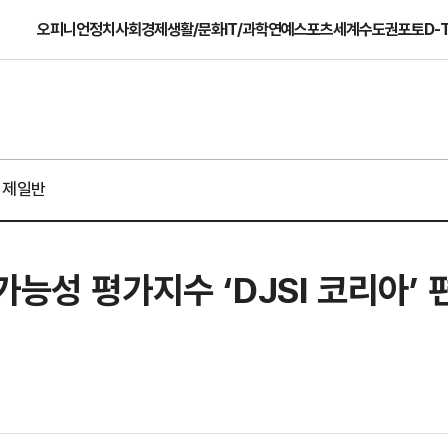
오피니언
정치
사회
경제
생활/문화
IT/과학
연예
스포츠
세계
수도권
포토
D-
경제일반
능성 평가지수 ‘DJSI 코리아’ 