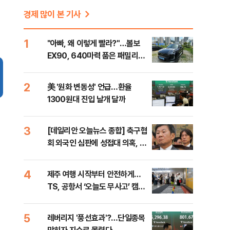
경제 많이 본 기사
1
"아빠, 왜 이렇게 빨라?"…볼보
EX90, 640마력 품은 패밀리카
[시승기]
2
美 '원화 변동성' 언급…환율
1300원대 진입 날개 달까
3
[데일리안 오늘뉴스 종합] 축구협
회 외국인 심판에 성접대 의혹, 李
대통령 20대 지지율 하락 의식했
나, 삼전닉스 올인은 금물, SK하
4
제주 여행 시작부터 안전하게…
이닉스 프리마켓 시초가 논란 재
TS, 공항서 ‘오늘도 무사고’ 캠페
점화, 김민석 "과반 승리 가능성
인
99%" 등
5
레버리지 '풍선효과'?…단일종목