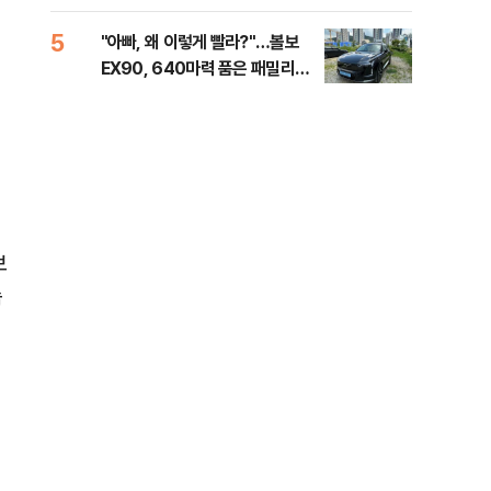
세제
5
10
"아빠, 왜 이렇게 빨라?"…볼보
병력
EX90, 640마력 품은 패밀리카
60
[시승기]
40
보
속