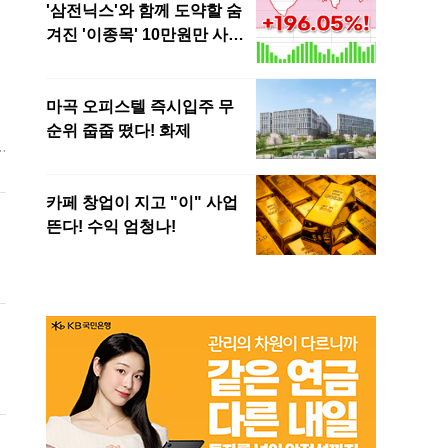
우
하
과