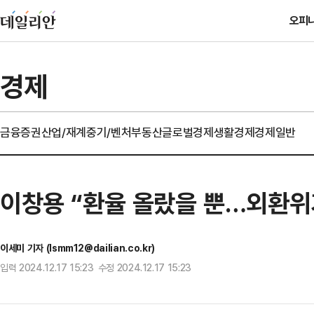
오피
경제
금융
증권
산업/재계
중기/벤처
부동산
글로벌경제
생활경제
경제일반
이창용 “환율 올랐을 뿐…외환위
이세미 기자 (lsmm12@dailian.co.kr)
입력 2024.12.17 15:23 수정 2024.12.17 15:23