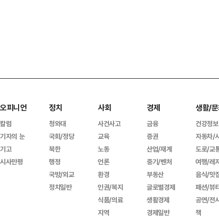
오피니언
정치
사회
경제
생활/문
칼럼
청와대
사건사고
금융
건강정보
기자의 눈
국회/정당
교육
증권
자동차/
기고
북한
노동
산업/재계
도로/교
시사만평
행정
언론
중기/벤처
여행/레
국방/외교
환경
부동산
음식/맛
정치일반
인권/복지
글로벌경제
패션/뷰
식품/의료
생활경제
공연/전
지역
경제일반
책