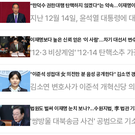
“한덕수 권한대행 탄핵하지 않겠다”는 약속…이재명이
지난 12월 14일, 윤석열 대통령에
무현·박근혜 두 전직 대통령에 이어 
한 사태가 아닐 수 없다.윤 대통령의
이재명보다 높은 신뢰 얻은 '이 사람'…차기 대선서 변
'12·3 비상계엄' '12·14 탄핵소
국민의힘은 가결에 대한 책임을 둘러
질 전망이 나온다. 현재로선 이재명
석을 무기로 정부 흔들기에 몰두했던
만 이번 사태 가운데 국민으로부터 
"이준석 성접대 女 의전한 분 음성 공개한다" 김소연 
러잖아도 어려운 경제는 급전직하의 
김소연 변호사가 이준석 개혁신당 의
얻은 정치인이 등장해 주목된다. 정
내몰리고 있다. 탄핵을 둘러싼 사회
공개하겠다고 밝혀 파문이 일고 있다
사법리스크가 현실화 할 경우, '이 
과 치안 최고…
해 "준석아 잘났다. 네가 최고 존엄
법원도 벌써 이재명 눈치 보나?...수원지법, 李 법관 
레 예측하고 있다.16일 정치권에 따
'쌍방울 대북송금 사건' 공범으로 기
"시알리스 2알 먹고 성 상납 받은 
(發) 비상계엄 사태와 야권발(發) 
기한 법관 기피 신청이 법원에서 받
대표. 아주 그냥 네 X 최고 굵다"
빠진…