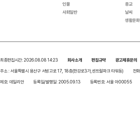
인물
종교
사회일반
날씨
생활문화
최종편집시간: 2026.08.08 14:23
회사소개
편집규약
광고제휴문의
주소 : 서울특별시 용산구 서빙고로 17, 18층(한강로3가,센트럴파크 타워동)
전화 
제호: 데일리안
등록일/발행일: 2005.09.13
등록번호: 서울 아00055