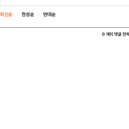
최신순
찬성순
반대순
0 개의 댓글 전