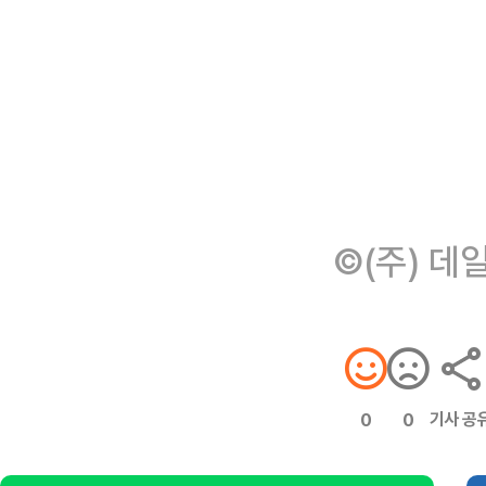
©(주) 데
기사 공
0
0