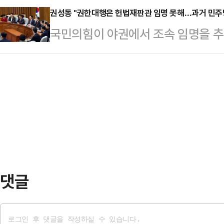
이 중단됐다. 이에 검찰은 "피고인
권성동 "권한대행은 헌법재판관 임명 못해…과거 민주
전 치료제 중 하나다.그러면서 "다음
국민의힘이 야권에서 조속 임명을 추
는 특혜 요구와 다름없다"고 지적했
한 분의 음성을 공개하겠다. 안 되겠
명 문제와 관련해, 과거 더불어민주
11부(신진우 부장판사)는 이날 이 
윤 대…
의 한덕수 대통령 권한대행에게는 
준비기일에 "피고인의 법관 기피 신
국민의힘 대표권한대행은 17일 오전
다. 이재명 피고인 부분은 재판 절차
의를 주재한 자리에서 "대통령 권한
경우 재판 지연 …
임명할 수 있지만, 대통령 직무정지 
"한덕수 대통령 권한대행은 대통령 
할 수 없다"고 설명했다.이날 …
댓글