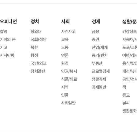
오피니언
정치
사회
경제
생활/문
칼럼
청와대
사건사고
금융
건강정보
기자의 눈
국회/정당
교육
증권
자동차/
기고
북한
노동
산업/재계
도로/교
시사만평
행정
언론
중기/벤처
여행/레
국방/외교
환경
부동산
음식/맛
정치일반
인권/복지
글로벌경제
패션/뷰
식품/의료
생활경제
공연/전
지역
경제일반
책
인물
종교
사회일반
날씨
생활문화