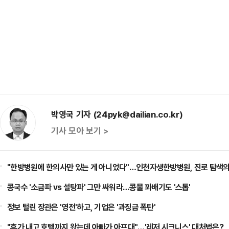
박영국 기자 (24pyk@dailian.co.kr)
기사 모아 보기 >
"한방병원에 한의사만 있는 게 아니었다"…인천자생한방병원, 진로 탐색의
콩국수 '소금파 vs 설탕파' 그만 싸워라…콩물 꽈배기도 '스톱'
정보 털린 장관은 '영전'하고, 기업은 '과징금 폭탄'
"휴가 내고 호텔까지 왔는데 아빠가 아프대"…'레저 시크니스' 대처법은?