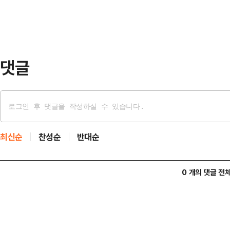
이고 윤 대통령과 관계자들의 진술이
전까진 결론 내리기 쉽지 않을 것이라
목적으로 행해진 것…
댓글
최신순
찬성순
반대순
0 개의 댓글 전