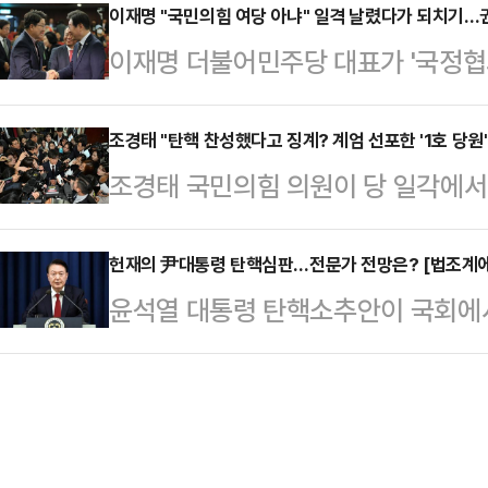
한 사태가 아닐 수 없다.윤 대통령의
이재명 "국민의힘 여당 아냐" 일격 날렸다가 되치기…
레 예측하고 있다.16일 정치권에 따
이재명 더불어민주당 대표가 '국정협
국민의힘은 가결에 대한 책임을 둘러
(發) 비상계엄 사태와 야권발(發) 
권성동 당대표 권한대행 겸 원내대표
석을 무기로 정부 흔들기에 몰두했던
빠진…
발휘 중이다. 국민의힘이 한동훈 전
조경태 "탄핵 찬성했다고 징계? 계엄 선포한 '1호 당원
러잖아도 어려운 경제는 급전직하의 
조경태 국민의힘 의원이 당 일각에서
한 가운데 민주당이 '국회 1당' 지위
내몰리고 있다. 탄핵을 둘러싼 사회
에 대한 징계 요구가 나오는 것에 
의힘이 여당임을 강조하면서 좀처럼 
과 치안 최고…
을 밝히고 국민의 뜻에 반하는 행위를
헌재의 尹대통령 탄핵심판…전문가 전망은? [법조계에
행은 16일 이재명 대표가 월권성 발
윤석열 대통령 탄핵소추안이 국회에
야 한다"고 받아쳤다.조경태 의원은 
에 빠지지 말아야 한다고 일침을 가했
이 주목된다. 법조계에선 윤 대통령
기자들과 만나 '탄핵안에 찬성한 의
자인 이재명 대표의…
결사의 자유를 제한했다는 점에서 위
나온다'는 질문에 "위헌적인, 위법적
특히 몇 달 뒤에도 국민 여론이 탄핵
대해야 하는 게 옳지 않느냐. 잘못된
것이라고 전망했다.반면, 일각에서는
다"면서 이같이 말했다…