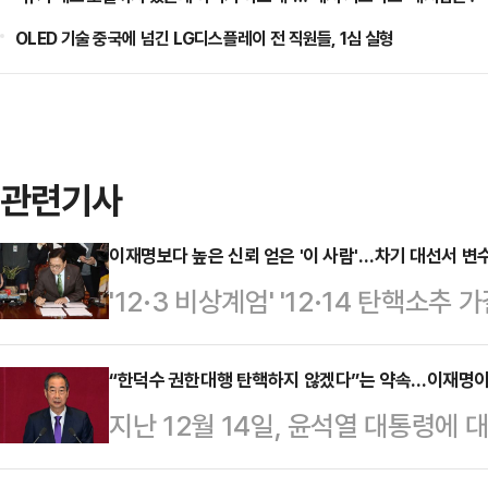
OLED 기술 중국에 넘긴 LG디스플레이 전 직원들, 1심 실형
관련기사
이재명보다 높은 신뢰 얻은 '이 사람'…차기 대선서 변
'12·3 비상계엄' '12·14 탄핵소
질 전망이 나온다. 현재로선 이재명
만 이번 사태 가운데 국민으로부터 
“한덕수 권한대행 탄핵하지 않겠다”는 약속…이재명이
지난 12월 14일, 윤석열 대통령에
얻은 정치인이 등장해 주목된다. 정
무현·박근혜 두 전직 대통령에 이어 
사법리스크가 현실화 할 경우, '이 