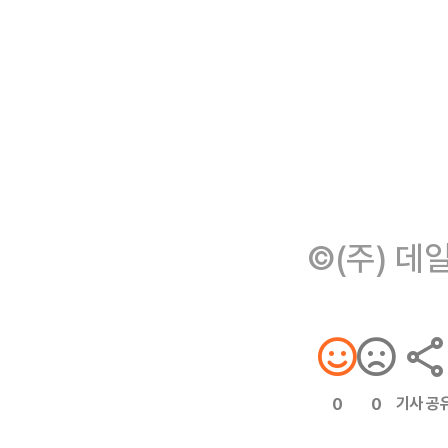
©(주) 데
기사 공
0
0