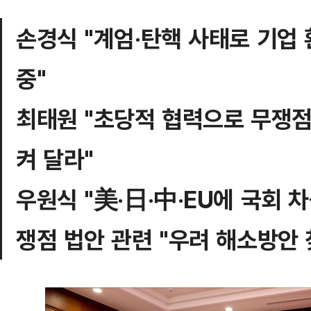
손경식 "계엄‧탄핵 사태로 기업 
중"
최태원 "초당적 협력으로 무쟁
켜 달라"
우원식 "美‧日‧中‧EU에 국회 
쟁점 법안 관련 "우려 해소방안