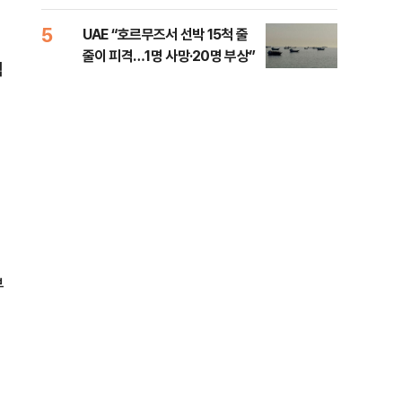
소법, 무엇이 달라지나
5
10
UAE “호르무즈서 선박 15척 줄
이란
줄이 피격…1명 사망·20명 부상”
호르
협
부