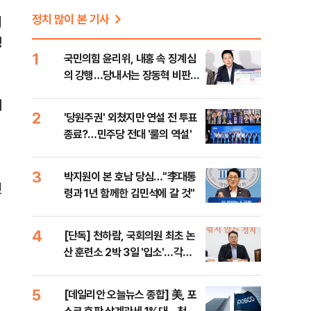
정치 많이 본 기사
비
청
1
국민의힘 윤리위, 내홍 속 징계심
의 강행…당내서는 장동혁 비판
목소리
내
2
'당원주권' 외쳤지만 연설 전 투표
의
종료?…민주당 전대 '룰의 역설'
3
박지원이 본 호남 당심…"李대통
진
령과 1년 함께한 김민석에 갈 것"
4
[단독] 천하람, 국회의원 최초 논
산 훈련소 2박 3일 '입소'…각개
전투·야간행군 한다
5
[데일리안 오늘뉴스 종합] 美, 포