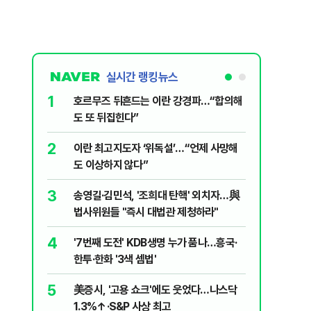
실시간 랭킹뉴스
1
6
호르무즈 뒤흔드는 이란 강경파…“합의해
국민의힘 
도 또 뒤집힌다”
당내서는
2
7
이란 최고지도자 ‘위독설’…“언제 사망해
“우크라
도 이상하지 않다”
정제유 3
3
8
송영길·김민석, '조희대 탄핵' 외치자…與
UAE “
법사위원들 "즉시 대법관 제청하라"
격…1명 
4
9
'7번째 도전' KDB생명 누가 품나…흥국·
"대통령은
한투·한화 '3색 셈법'
악관 연회
5
10
美증시, '고용 쇼크'에도 웃었다…나스닥
"아이가 
1.3%↑·S&P 사상 최고
장염' 대