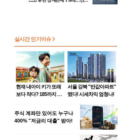
스코 후판 상계관세 1%대…천하
람, 의원 최초 논산훈련소 2박3일
'입소'