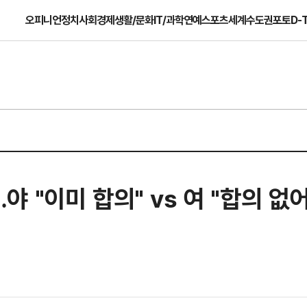
오피니언
정치
사회
경제
생활/문화
IT/과학
연예
스포츠
세계
수도권
포토
D-
"이미 합의" vs 여 "합의 없어