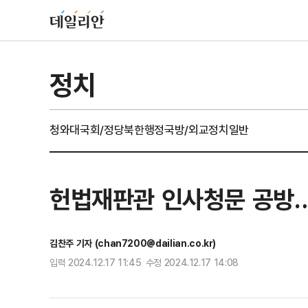
정치
청와대
국회/정당
북한
행정
국방/외교
정치일반
헌법재판관 인사청문 공방…야 
김찬주 기자 (chan7200@dailian.co.kr)
입력 2024.12.17 11:45 수정 2024.12.17 14:08