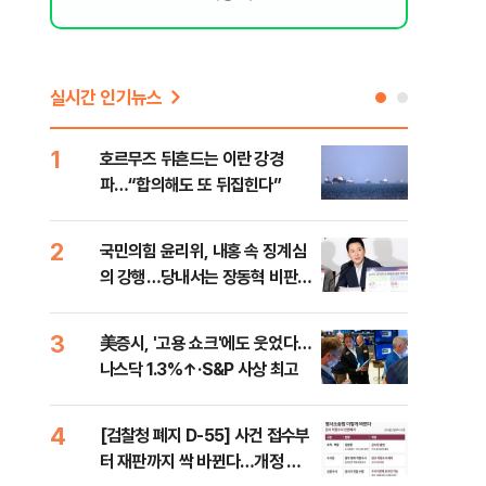
실시간 인기뉴스
1
6
호르무즈 뒤흔드는 이란 강경
"대
파…“합의해도 또 뒤집힌다”
만달
2
7
국민의힘 윤리위, 내홍 속 징계심
"아
의 강행…당내서는 장동혁 비판
철 
목소리
데일
3
8
美증시, '고용 쇼크'에도 웃었다…
[단
나스닥 1.3%↑·S&P 사상 최고
1%
4
9
[검찰청 폐지 D-55] 사건 접수부
“우
터 재판까지 싹 바뀐다…개정 형
시아