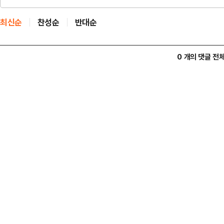
최신순
찬성순
반대순
0 개의 댓글 전