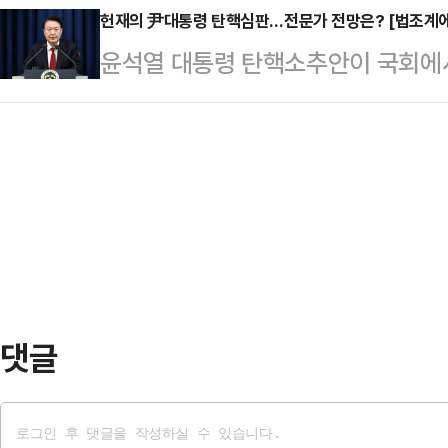
을 밝히고 국민의 뜻에 반하는 행위를
헌재의 尹대통령 탄핵심판…전문가 전망은? [법조계에
러잖아도 어려운 경제는 급전직하의 
윤석열 대통령 탄핵소추안이 국회에
야 한다"고 받아쳤다.조경태 의원은 
내몰리고 있다. 탄핵을 둘러싼 사회
이 주목된다. 법조계에선 윤 대통령
기자들과 만나 '탄핵안에 찬성한 의
과 치안 최고…
결사의 자유를 제한했다는 점에서 위
나온다'는 질문에 "위헌적인, 위법적
특히 몇 달 뒤에도 국민 여론이 탄핵
대해야 하는 게 옳지 않느냐. 잘못된
것이라고 전망했다.반면, 일각에서는
다"면서 이같이 말했다…
이고 윤 대통령과 관계자들의 진술이
전까진 결론 내리기 쉽지 않을 것이라
목적으로 행해진 것…
댓글