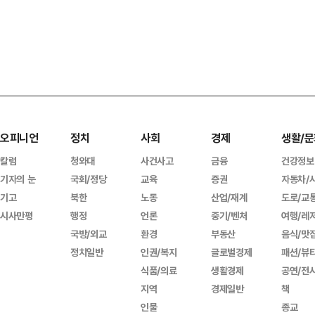
오피니언
정치
사회
경제
생활/문
칼럼
청와대
사건사고
금융
건강정보
기자의 눈
국회/정당
교육
증권
자동차/
기고
북한
노동
산업/재계
도로/교
시사만평
행정
언론
중기/벤처
여행/레
국방/외교
환경
부동산
음식/맛
정치일반
인권/복지
글로벌경제
패션/뷰
식품/의료
생활경제
공연/전
지역
경제일반
책
인물
종교