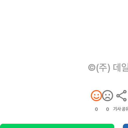
©(주) 데
기사 공
0
0