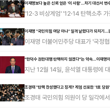
이재명보다 높은 신뢰 얻은 '이 사람'…차기 대선서 변
'12·3 비상계엄' '12·14 탄핵소
질 전망이 나온다. 현재로선 이재명
만 이번 사태 가운데 국민으로부터 
이재명 "국민의힘 여당 아냐" 일격 날렸다가 되치기…
이재명 더불어민주당 대표가 '국정협
얻은 정치인이 등장해 주목된다. 정
권성동 당대표 권한대행 겸 원내대표
사법리스크가 현실화 할 경우, '이 
발휘 중이다. 국민의힘이 한동훈 전
“한덕수 권한대행 탄핵하지 않겠다”는 약속…이재명이
레 예측하고 있다.16일 정치권에 따
지난 12월 14일, 윤석열 대통령에
한 가운데 민주당이 '국회 1당' 지위
(發) 비상계엄 사태와 야권발(發) 
무현·박근혜 두 전직 대통령에 이어 
의힘이 여당임을 강조하면서 좀처럼 
빠진…
한 사태가 아닐 수 없다.윤 대통령의
조경태 "탄핵 찬성했다고 징계? 계엄 선포한 '1호 당원
행은 16일 이재명 대표가 월권성 발
조경태 국민의힘 의원이 당 일각에서
국민의힘은 가결에 대한 책임을 둘러
에 빠지지 말아야 한다고 일침을 가했
에 대한 징계 요구가 나오는 것에 
석을 무기로 정부 흔들기에 몰두했던
자인 이재명 대표의…