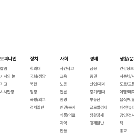
오피니언
정치
사회
경제
생활/문
칼럼
청와대
사건사고
금융
건강정보
기자의 눈
국회/정당
교육
증권
자동차/
기고
북한
노동
산업/재계
도로/교
시사만평
행정
언론
중기/벤처
여행/레
국방/외교
환경
부동산
음식/맛
정치일반
인권/복지
글로벌경제
패션/뷰
식품/의료
생활경제
공연/전
지역
경제일반
책
인물
종교