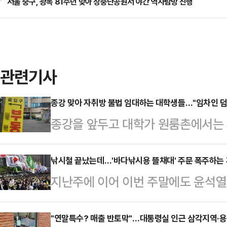
서울 중구, 광복 81주년 맞아 장충단공원서 야간 역사탐방 진행
관련기사
종강 맞아 자취방 불법 임대하는 대학생들…"임차인 덤탱
종강을 앞두고 대학가 원룸촌에서는
간 임대하는 '전대'가 이뤄지고 있다
집주인의 동의 없이 진행되는 '불법 
낚시철 끝났는데…'바다낚시용 뜰채대' 주문 폭주하는 까
지난주에 이어 이번 주말에도 윤석열
가들은 "불법 전대는 임대차 계약 해
운데, 전국에서 각종 집회·시위 용
가 없는 전대차 계약은 명백한 불법인
리안 취재 결과 확인됐다.11일 데
"연말특수? 매출 반토막"…대통령실 인근 삼각지역·용
적으로 임차인에게 있다"고 강조했다