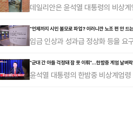
데일리안은 윤석열 대통령의 비상계엄 
한 낚시용품 업체에서는 난데없이 '바
의 방학이 시작되는 12월 중순을 기
통령실 인근 상권이 밀집해 있는 삼
운영하는 A씨는 업체를 방문한 기자
타임'에는 방학…
씨 만큼이나 한산한 분위기에서 상인
"언제까지 시민 볼모로 파업? 이러니깐 노조 편 안 드는 
류의 낚시용품들이 창고 선반에 쌓여있
임금 인상과 성과급 정상화 등을 
발걸음이 아예 끊겼다며 대통령이 야
었다.A씨는 "여기에 놓여있었던 것이
조합(철도노조)이 5일 오전 첫 열차
관저 입구 곳곳에는 수십 명의 경찰
터 뜰채대 주문이 …
다. 이에 따라 고속철도(KTX)와 
"군대 간 아들 걱정돼 잠 못 이뤄"…한밤중 계엄 날벼락
한 시민이 대통령실 입구를 사진 촬
윤석열 대통령의 한밤중 비상계엄령 
이 시작됐고, 한국철도공사(코레일)와
다. 또 촬영된 사진은 모두 삭제를 
해제됐다. 불과 6시간의 짧은 계엄령
송에 차질이 발생했다. 출근길 불편
"국방부도 함께 있…
회 내 군 투입 등에 시민들은 패닉에 
로 파업할 것인가", "이러니깐 시민들
분께 긴급 대국민담화를 통해 비상계
벌써부터 걱정된다" 등의 원성을 쏟
수 참모조차 모른 채 극비리에 준비된
판 실무교섭…
간 만에 계엄 지역의 모든 행정사무