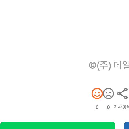
©(주) 데
기사 공
0
0