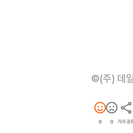
©(주) 데
기사 공
0
0