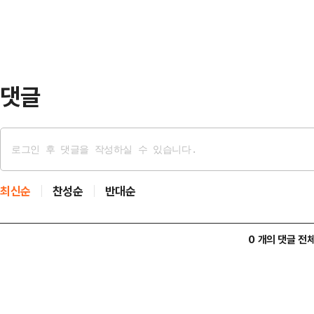
벌어졌다"고 입을 열었다.…
이 서서 (국무회의를) 소집해 그렇게
의힘 의원이 윤 대통령이 비상계엄 
자 조 장관은 "(…
댓글
최신순
찬성순
반대순
0 개의 댓글 전