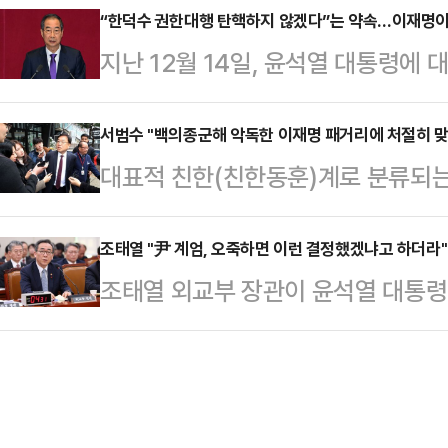
을 밝히고 국민의 뜻에 반하는 행위를
“한덕수 권한대행 탄핵하지 않겠다”는 약속…이재명이
행은 16일 이재명 대표가 월권성 발
지난 12월 14일, 윤석열 대통령에
야 한다"고 받아쳤다.조경태 의원은 
에 빠지지 말아야 한다고 일침을 가했
무현·박근혜 두 전직 대통령에 이어 
기자들과 만나 '탄핵안에 찬성한 의
자인 이재명 대표의…
한 사태가 아닐 수 없다.윤 대통령의
서범수 "백의종군해 악독한 이재명 패거리에 처절히 맞
나온다'는 질문에 "위헌적인, 위법적
대표적 친한(친한동훈)계로 분류되는
국민의힘은 가결에 대한 책임을 둘러
대해야 하는 게 옳지 않느냐. 잘못된
군해 정통보수 정당의 일원으로서 악
석을 무기로 정부 흔들기에 몰두했던
다"면서 이같이 말했다…
우겠다"고 밝혔다.서범수 총장은 16
조태열 "尹 계엄, 오죽하면 이런 결정했겠냐고 하더라"
러잖아도 어려운 경제는 급전직하의 
조태열 외교부 장관이 윤석열 대통령
사무총장직을 사퇴한다"며 이같이 말
내몰리고 있다. 탄핵을 둘러싼 사회
죽하면 이런 결정을 했겠냐고 했다"
터 당을 변화와 쇄신으로 이끌고, 
과 치안 최고…
열린 외교통일위원회 전체회의에서 12
한 탄핵, 특검 남발, 일방적 예산처
회의가 졸속으로 진행된 것에 대해 "
부터 시작된 혼란스러운 정국 속에서
리 알려주지 않았다"며 "막판에 아