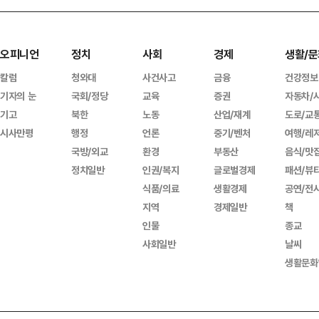
오피니언
정치
사회
경제
생활/문
칼럼
청와대
사건사고
금융
건강정보
기자의 눈
국회/정당
교육
증권
자동차/
기고
북한
노동
산업/재계
도로/교
시사만평
행정
언론
중기/벤처
여행/레
국방/외교
환경
부동산
음식/맛
정치일반
인권/복지
글로벌경제
패션/뷰
식품/의료
생활경제
공연/전
지역
경제일반
책
인물
종교
사회일반
날씨
생활문화