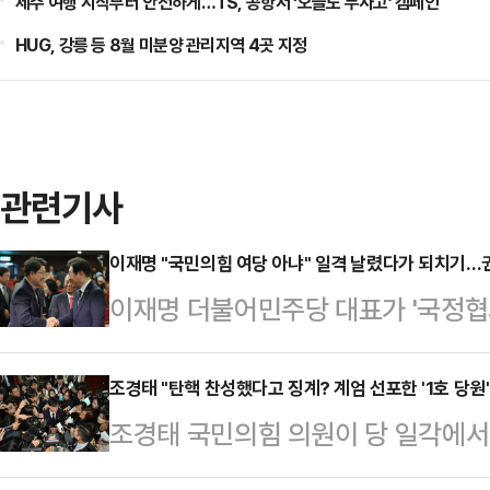
제주 여행 시작부터 안전하게…TS, 공항서 ‘오늘도 무사고’ 캠페인
HUG, 강릉 등 8월 미분양 관리지역 4곳 지정
관련기사
이재명 "국민의힘 여당 아냐" 일격 날렸다가 되치기…
이재명 더불어민주당 대표가 '국정협
권성동 당대표 권한대행 겸 원내대표
발휘 중이다. 국민의힘이 한동훈 전
조경태 "탄핵 찬성했다고 징계? 계엄 선포한 '1호 당원
조경태 국민의힘 의원이 당 일각에서
한 가운데 민주당이 '국회 1당' 지위
에 대한 징계 요구가 나오는 것에 
의힘이 여당임을 강조하면서 좀처럼 