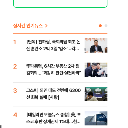
실시간 인기뉴스
1
6
[단독] 천하람, 국회의원 최초 논
[내
산 훈련소 2박 3일 '입소'…각개
나기
전투·야간행군 한다
2
7
李대통령, 6시간 부동산 2차 점
이란
검회의…"과감히 판단·실천하라"
호르
3
8
코스피, 외인 매도 전환에 6300
"동
선 회복 실패 [시황]
내"
핵
4
9
[데일리안 오늘뉴스 종합] 美, 포
[인
스코 후판 상계관세 1%대…천하
인사
펙