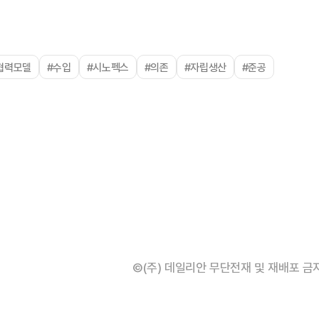
협력모델
#수입
#시노펙스
#의존
#자립생산
#준공
©(주) 데일리안 무단전재 및 재배포 금