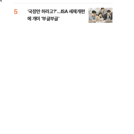
람, 의원 최초 논산훈련소 2박3일
'입소'
5
10
'국장만 하라고?'…ISA 세제개편
[단
에 개미 '부글부글'
1%