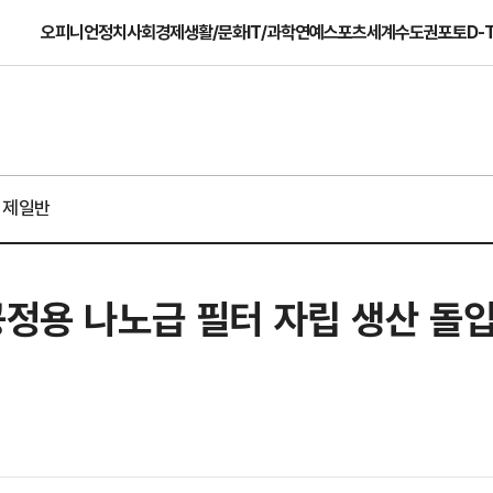
오피니언
정치
사회
경제
생활/문화
IT/과학
연예
스포츠
세계
수도권
포토
D-
경제일반
공정용 나노급 필터 자립 생산 돌