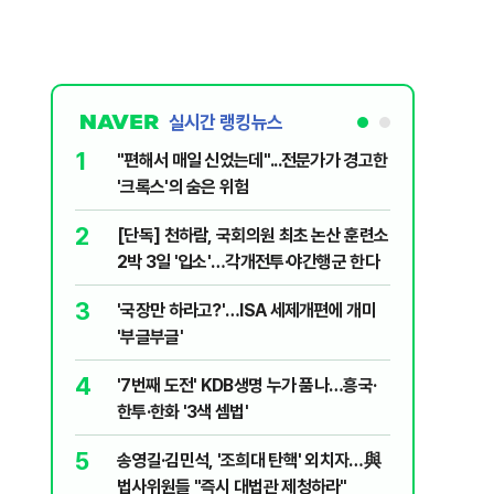
실시간 랭킹뉴스
1
6
"편해서 매일 신었는데"...전문가가 경고한
[단독 인
'크록스'의 숨은 위험
된 C교수
된 행위"
2
7
[단독] 천하람, 국회의원 최초 논산 훈련소
하닉 프리
2박 3일 '입소'…각개전투·야간행군 한다
일부터 상
3
8
'국장만 하라고?'…ISA 세제개편에 개미
정청래 "
'부글부글'
민석 "자
4
9
'7번째 도전' KDB생명 누가 품나…흥국·
송영길, 
한투·한화 '3색 셈법'
히려 이인
5
10
송영길·김민석, '조희대 탄핵' 외치자…與
'눈앞이 
법사위원들 "즉시 대법관 제청하라"
전