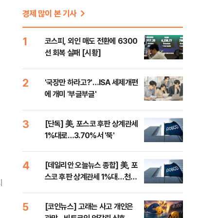
경제 많이 본 기사
1
코스피, 외인 매도 전환에 6300
선 회복 실패 [시황]
2
'국장만 하라고?'…ISA 세제개편
에 개미 '부글부글'
3
[단독] 美, 포스코 후판 상계관세
1%대로…3.70%서 '뚝'
4
[데일리안 오늘뉴스 종합] 美, 포
스코 후판 상계관세 1%대…천하
지
람, 의원 최초 논산훈련소 2박3일
'입소'
5
[코인뉴스] 고래는 사고 개인은