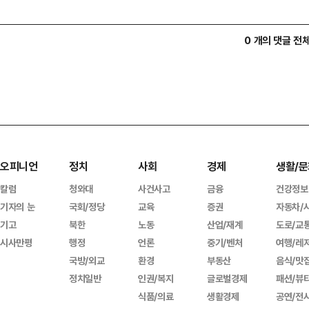
0 개의 댓글 전
오피니언
정치
사회
경제
생활/문
칼럼
청와대
사건사고
금융
건강정보
기자의 눈
국회/정당
교육
증권
자동차/
기고
북한
노동
산업/재계
도로/교
시사만평
행정
언론
중기/벤처
여행/레
국방/외교
환경
부동산
음식/맛
정치일반
인권/복지
글로벌경제
패션/뷰
식품/의료
생활경제
공연/전