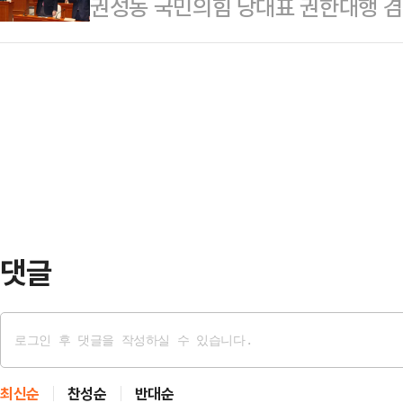
권성동 국민의힘 당대표 권한대행 겸
'예방(禮訪)' 형식이 될 전망이다.
대해야 하는 게 옳지 않느냐. 잘못된
주당 대표와 첫 상견례를 가지기로 
"권성동 국민의힘 당대표 권한대행 예
다"면서 이같이 말했다…
의원총회를 마친 뒤 기자들과 만나 "
혔다.조승래 민주당 수석대변인도 
에서 서로 상견례를 하기로 했다"고
기자들을 만나 "회담 제의는 아니고
(박찬대) 민주당 원내대표에게 '인사
권한대행이 돼 각 정당…
지금까지도 답이 없다"며 "민주당 
인정 안하는 방증 아닌가' 하는 생각
한대행이 된 …
댓글
최신순
찬성순
반대순