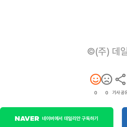
©(주) 데
기사 공
0
0
네이버에서 데일리안 구독하기