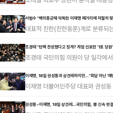
죽하면 이런 결정을 했겠냐고 했다"
열린 외교통일위원회 전체회의에서 12
서범수 "백의종군해 악독한 이재명 패거리에 처절히 맞
대표적 친한(친한동훈)계로 분류되는
회의가 졸속으로 진행된 것에 대해 "
군해 정통보수 정당의 일원으로서 악
리 알려주지 않았다"며 "막판에 아
우겠다"고 밝혔다.서범수 총장은 16
조경태 "탄핵 찬성했다고 징계? 계엄 선포한 '1호 당원
이 서서 (국무회의를) 소집해 그렇게
조경태 국민의힘 의원이 당 일각에서
사무총장직을 사퇴한다"며 이같이 말
의힘 의원이 윤 대통령이 비상계엄 
에 대한 징계 요구가 나오는 것에 
터 당을 변화와 쇄신으로 이끌고, 
자 조 장관은 "(…
을 밝히고 국민의 뜻에 반하는 행위를
이재명, 18일 권성동과 상견례하지만…"회담 아닌 '예방
한 탄핵, 특검 남발, 일방적 예산처
이재명 더불어민주당 대표와 권성동
야 한다"고 받아쳤다.조경태 의원은 
부터 시작된 혼란스러운 정국 속에서
가 상견례를 겸해 회동한다. 윤석열 
기자들과 만나 '탄핵안에 찬성한 의
벌어졌다"고 입을 열었다.…
추안 가결 이후 여야 수장이 회동하
권성동~이재명, 18일 상견례…국민의힘, 李 신속 판
나온다'는 질문에 "위헌적인, 위법적