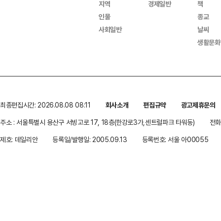
지역
경제일반
책
인물
종교
사회일반
날씨
생활문화
최종편집시간: 2026.08.08 08:11
회사소개
편집규약
광고제휴문의
주소 : 서울특별시 용산구 서빙고로 17, 18층(한강로3가,센트럴파크 타워동)
전화 
제호: 데일리안
등록일/발행일: 2005.09.13
등록번호: 서울 아00055