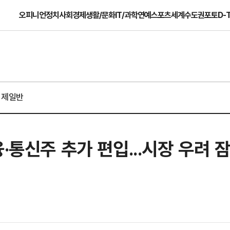
오피니언
정치
사회
경제
생활/문화
IT/과학
연예
스포츠
세계
수도권
포토
D-
경제일반
·통신주 추가 편입...시장 우려 