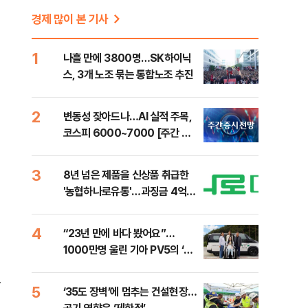
경제 많이 본 기사
1
나흘 만에 3800명…SK하이닉
스, 3개 노조 묶는 통합노조 추진
2
변동성 잦아드나…AI 실적 주목,
코스피 6000~7000 [주간 증
시 전망]
3
8년 넘은 제품을 신상품 취급한
'농협하나로유통'…과징금 4억
6200만원
4
“23년 만에 바다 봤어요”…
1000만명 울린 기아 PV5의 ‘움
직이는 방’
우
5
‘35도 장벽’에 멈추는 건설현장…