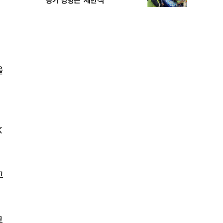
공기 영향은 ‘제한적’
을
K
고
크