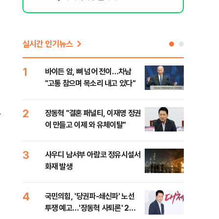
실시간 인기뉴스
1
6
바이든 암, 뼈 넘어 전이…차남
장동
"고통 참으며 목소리 내고 있다"
표…
길 
2
7
장동혁 "결혼 패널티, 이재명 정권
낙동
나
이 만들고 이제 와 유체이탈"
갈수
3
8
사우디 남서부 아람코 정유시설서
'살
화재 발생
명 
4
9
국민의힘, '당권파-쇄신파' 노선
전한
투쟁 예고…'장동혁 사퇴론' 2차
소…