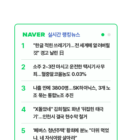
실시간 랭킹뉴스
1
6
"한글 적힌 쓰레기가…전 세계에 알려버릴
변동성 잦
것" 경고 날린 日
6000~
2
7
소주 2~3잔 마시고 운전한 택시기사 무
사우디 남
죄…혈중알코올농도 0.03%
생
3
8
나흘 만에 3800명…SK하이닉스, 3개 노
장동혁, 
조 묶는 통합노조 추진
심 정당'
4
9
"X돌았네" 김희철도 화낸 '뒤집힌 태극
이력서에
기'…인천시 결국 현수막 철거
前직원 
5
10
'폐버스 청년주택' 황희에 분노 "더위 먹었
제2우주센
냐, 네 자식이랑 살아라"
응모…10