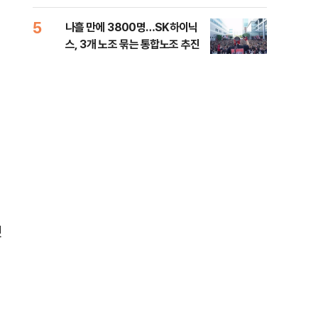
전 전운
5
10
나흘 만에 3800명…SK하이닉
민주
스, 3개 노조 묶는 통합노조 추진
리…
들께
것
을