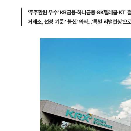
'주주환원 우수' KB금융·하나금융·SK텔레콤·KT 
거래소, 선정 기준 ' 불신' 의식...'특별 리밸런싱'