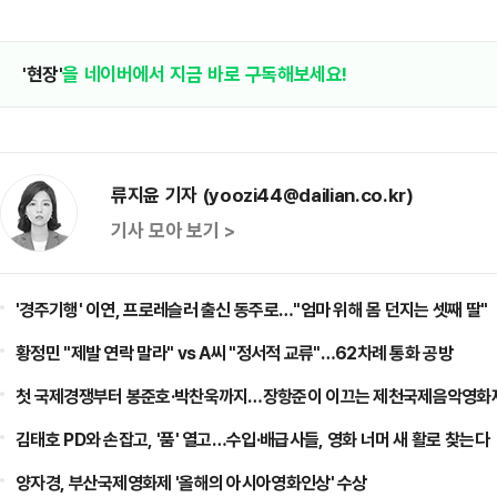
'현장'
을 네이버에서 지금 바로 구독해보세요!
류지윤 기자 (yoozi44@dailian.co.kr)
기사 모아 보기 >
'경주기행' 이연, 프로레슬러 출신 동주로…"엄마 위해 몸 던지는 셋째 딸"
황정민 "제발 연락 말라" vs A씨 "정서적 교류"…62차례 통화 공방
첫 국제경쟁부터 봉준호·박찬욱까지…장항준이 이끄는 제천국제음악영화제
김태호 PD와 손잡고, '품' 열고…수입·배급사들, 영화 너머 새 활로 찾는다
양자경, 부산국제영화제 '올해의 아시아영화인상' 수상