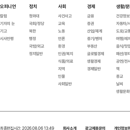
오피니언
정치
사회
경제
생활/문
칼럼
청와대
사건사고
금융
건강정보
기자의 눈
국회/정당
교육
증권
자동차/
기고
북한
노동
산업/재계
도로/교
시사만평
행정
언론
중기/벤처
여행/레
국방/외교
환경
부동산
음식/맛
정치일반
인권/복지
글로벌경제
패션/뷰
식품/의료
생활경제
공연/전
지역
경제일반
책
인물
종교
사회일반
날씨
생활문화
최종편집시간: 2026.08.06 13:49
회사소개
광고제휴문의
개인정보