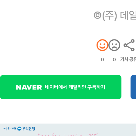
©(주) 데
기사 공
0
0
네이버에서 데일리안 구독하기