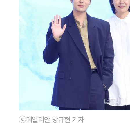
ⓒ데일리안 방규현 기자