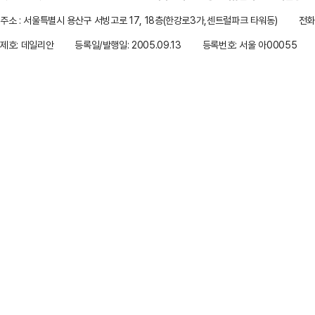
주소 : 서울특별시 용산구 서빙고로 17, 18층(한강로3가,센트럴파크 타워동)
전화 
제호: 데일리안
등록일/발행일: 2005.09.13
등록번호: 서울 아00055