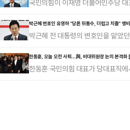
국민의힘이 이재명 더불어민주당 대
에 대해 "피의사실과 관련 없는 이야기
죄송하다"며 "선진국 대한민국에 
을 고의 지연시키고 있다며 신속한 
장을 밝힌 것으로 알려졌다.지난 1
냐. 탄핵으로 마음 아픈 우리 …
밝혔다. 이에 민주당은 "상식적으로
박근혜 변호인 유영하 "당론 뒤통수, 더럽고 치졸" 맹
수사본부(본부장 박세현 서울고검장)
박근혜 전 대통령의 변호인을 맡았던
민주당 대변인은 16일 국회에서 열린
방장관을 불러 '오물 풍선이 날아오면
대통령 탄핵소추안이 국회에서 가결
재명 대표가 항소심에 대한 소송기
를 합참…
향해 "구질구질하게 국회의원직을 탐
한동훈, 오늘 오전 사퇴…與, 비대위원장 논의 본격화 
고 있다는 국민의힘 지적이 있다'는
한동훈 국민의힘 대표가 당대표직에
의원은 이날 페이스북에 "우아한 그
하고 민생을 위해 협력을 해야지 그
가결 이후 여당 내에서 거세진 사퇴 
같이 할 수는 없다. 당신들은 여기에
다.앞서 국민의힘 법률자문위원…
와해되는 것이다. 국민의힘은 벌써
어 "지금부터 그대들은 사선을 같이 
화되는 분위기다.한동훈 대표는 16일
라도 빨리 떠나라"고 목소리를 높였다
열어 당대표 사퇴 의사를 밝힌다. 앞
정한 당론이 애들…
"직무를 수행하겠다"며 당대표직 사퇴