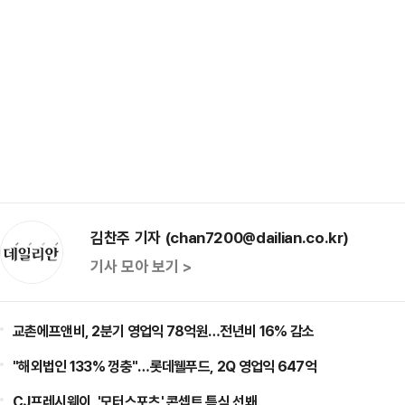
김찬주 기자 (chan7200@dailian.co.kr)
기사 모아 보기 >
교촌에프앤비, 2분기 영업익 78억원…전년비 16% 감소
"해외법인 133% 껑충"…롯데웰푸드, 2Q 영업익 647억
CJ프레시웨이, '모터스포츠' 콘셉트 특식 선봬