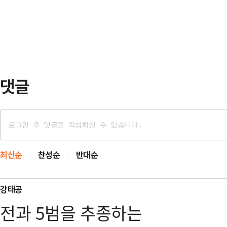
심 선고 시점이 어떻게 맞물려 돌아
소송법상 이 대표 또…
선거법 담당 재판부가 차기 유력 대권
큼, 재판 속도의 부담감을 떨쳐낼 수
핵소추안이 14일 2번의 …
댓글
최신순
찬성순
반대순
강태공
전과 5범을 추종하는