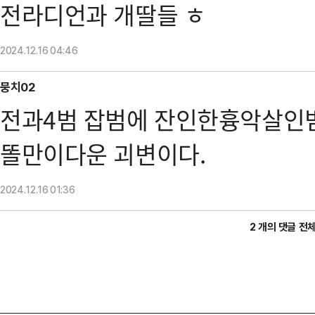
전라디언과 개딸들 ㅎ
2024.12.16
04:46
뭉치02
전과4범 잡범에 잔인한흉악살인
똘만이다운 괴변이다.
2024.12.16
01:36
2 개의 댓글 전