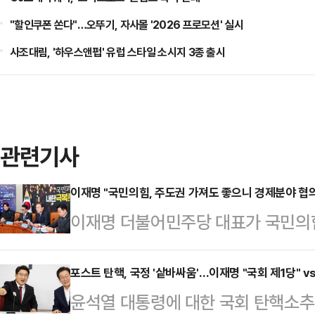
"할인쿠폰 쏜다"…오뚜기, 자사몰 '2026 프로모션' 실시
사조대림, '하우스앤펍' 유럽 스타일 소시지 3종 출시
관련기사
이재명 "국민의힘, 주도권 가져도 좋으니 경제분야 협
이재명 더불어민주당 대표가 국민의
의체 구성을 요청드린다"고 밝혔다.
최고위원회의에서 "혹시라도 국정 
포스트 탄핵, 국정 '샅바싸움'…이재명 "국회 제1당" v
윤석열 대통령에 대한 국회 탄핵소추안
경제분야에 한정하자"며 이 같이 발