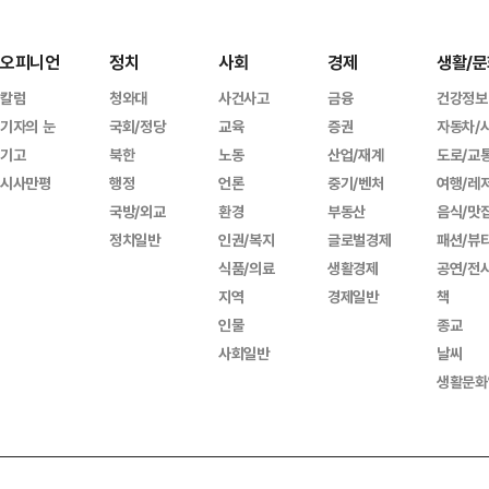
오피니언
정치
사회
경제
생활/문
칼럼
청와대
사건사고
금융
건강정보
기자의 눈
국회/정당
교육
증권
자동차/
기고
북한
노동
산업/재계
도로/교
시사만평
행정
언론
중기/벤처
여행/레
국방/외교
환경
부동산
음식/맛
정치일반
인권/복지
글로벌경제
패션/뷰
식품/의료
생활경제
공연/전
지역
경제일반
책
인물
종교
사회일반
날씨
생활문화