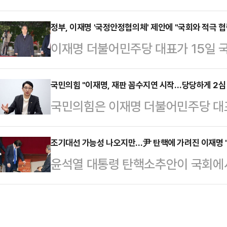
된 가운데, 정국 주도권을 쥐기 위한
령의 탄핵소추안 가결에 따른 후속 
어민주당 대표가 민주당의 '국회 제
정부, 이재명 '국정안정협의체' 제안에 "국회와 적극 협
여당이 아니라고 주장하면서, 국회와 
이재명 더불어민주당 대표가 15일 
제안하자 권성동 국민의힘 원내대표는 
성을 제안했다. 이에 권성동 국민의
는 '국정안정협의체' 구성을 제안한 
이재명 대표는 15일 국회에서 기자
당"이라고 반발하며 이 대표의…
가 돼 있다"고 밝혔다.총리실 고위 
국민의힘 "이재명, 재판 꼼수지연 시작…당당하게 2심
다"며 "국정 정상화를 위한 초당적 
국민의힘은 이재명 더불어민주당 대
의 조속한 안정을 위해 여야를 포함한
협의체 구성을 제안한다"고 말했다.
를 수령하지 않은 것을 꼬집으며 재판
했다.앞서 이 대표는 이날 국회에서
극적인 역할이 필요하…
민의힘 법률자문위원장인 주진우 의원은
조기대선 가능성 나오지만…尹 탄핵에 가려진 이재명 
급하다. 민주당은 모든 정당과 함께
윤석열 대통령 탄핵소추안이 국회에서
연 꼼수) 의심을 받지 않으려면 소
협력할 것"이라며 초당적 '국정안정협
기 대선 현실화 가능성이 커지며 이
게 2심에 임하라"고 강력 촉구했다.
해지고 있지만, 이 대표를 둘러싼 
선거법 위반 사건 항소심이 접수됐다"
측이다.결국 헌법재판소의 탄핵 심리 
선임하지 않고, 소송기록접수 통지도 