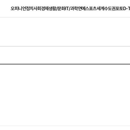
오피니언
정치
사회
경제
생활/문화
IT/과학
연예
스포츠
세계
수도권
포토
D-