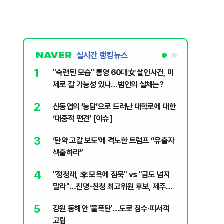
실시간 랭킹뉴스
1
6
"숙련된 모습" 통영 60대女 살인사건, 미
美 해상봉
제로 갈 가능성 있나…범인의 실체는?
그섬 1주
2
7
신동엽의 ‘농담’으로 드러난 대학로에 대한
"군사 옵
‘대중적 편견’ [이슈]
출구 전략
3
8
‘탄약 고갈 보도’에 격노한 트럼프 “유출자
"너무 더
색출하라”
기능시험
4
9
"정청래, 李 모욕에 침묵" vs "금도 넘지
지구촌 덮
말라"…친명-친청 최고위원 후보, 제주서
기도 끊
격돌
5
10
강원 동해안 '물폭탄'…도로 침수·피서객
"우리가 
고립
다" 허지