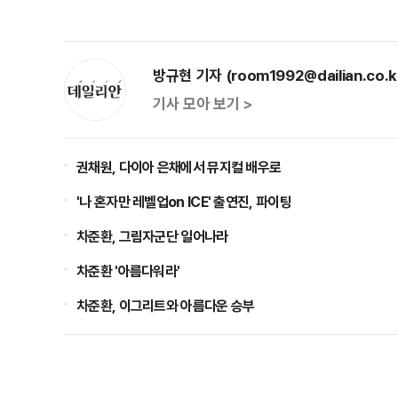
방규현 기자 (room1992@dailian.co.k
기사 모아 보기 >
권채원, 다이아 은채에서 뮤지컬 배우로
'나 혼자만 레벨업on ICE' 출연진, 파이팅
차준환, 그림자군단 일어나라
차준환 '아름다워라'
차준환, 이그리트와 아름다운 승부