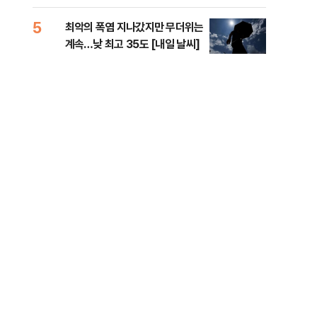
李 견제 사활
라"
5
10
최악의 폭염 지나갔지만 무더위는
폐기
계속…낮 최고 35도 [내일 날씨]
60