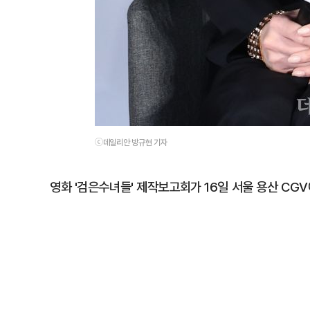
ⓒ데일리안 방규현 기자
영화 '검은수녀들' 제작보고회가 16일 서울 용산 CGV