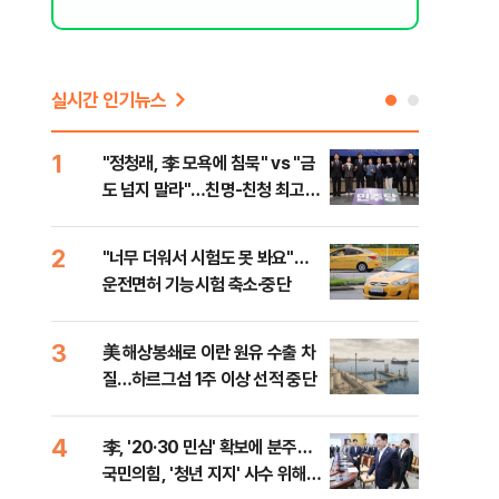
실시간 인기뉴스
1
6
"정청래, 李 모욕에 침묵" vs "금
"군
도 넘지 말라"…친명-친청 최고위
이란
원 후보, 제주서 격돌
2
7
"너무 더워서 시험도 못 봐요"…
"결
운전면허 기능시험 축소·중단
·청
3
8
美 해상봉쇄로 이란 원유 수출 차
농협
질…하르그섬 1주 이상 선적 중단
자금
4
9
李, '20·30 민심' 확보에 분주…
李, 
국민의힘, '청년 지지' 사수 위해
타?