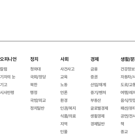
오피니언
정치
사회
경제
생활/문
칼럼
청와대
사건사고
금융
건강정보
기자의 눈
국회/정당
교육
증권
자동차/
기고
북한
노동
산업/재계
도로/교
시사만평
행정
언론
중기/벤처
여행/레
국방/외교
환경
부동산
음식/맛
정치일반
인권/복지
글로벌경제
패션/뷰
식품/의료
생활경제
공연/전
지역
경제일반
책
인물
종교