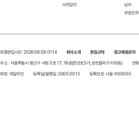
사회일반
날씨
생활문화
최종편집시간: 2026.08.08 01:14
회사소개
편집규약
광고제휴문의
주소 : 서울특별시 용산구 서빙고로 17, 18층(한강로3가,센트럴파크 타워동)
전화 
제호: 데일리안
등록일/발행일: 2005.09.13
등록번호: 서울 아00055