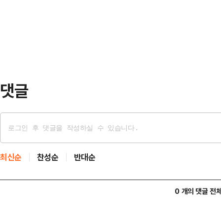
람찼던 여정을 잠시 멈추게 됐다. 
전할 수 없게 됐다. 이후 갑작스럽
답답하다. 폭주와 대결의 정치에서 
후 우는 2…
해 달라. 저를 향한 질책, 격려와 
국가를 위해 최선을 다하겠다.”그는 
소하는 방식으로…
댓글
최신순
찬성순
반대순
0 개의 댓글 전