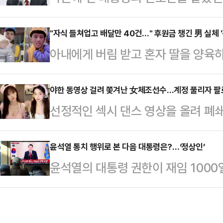
대통령 탄핵소추안이 국회에서 가결
열어 당대표 사퇴 의사를 밝힌다. 앞
향해 "구질구질하게 국회의원직을 탐
"자식 들쳐업고 배달만 40건…" 후원금 챙긴 男 실체 '
"직무를 수행하겠다"며 당대표직 사퇴
아내에게 버림 받고 혼자 딸을 양육
의원은 이날 페이스북에 "우아한 그
분류되는 장동혁·진종오 의원을 포함
언서가 적발됐다.13일 사우스차이나
같이 할 수는 없다. 당신들은 여기에
표명하면서 …
셜미디어 더우인에서 40만 팔로워를
야한 동영상 걸려 쫓겨난 女체조선수…계정 풀리자 팔
어 "지금부터 그대들은 사선을 같이 
선정적인 섹시 댄스 영상을 올려 폐
'첸이'를 키우는 배달원이라고 소개하
라도 빨리 떠나라"고 목소리를 높였다
(SNS) 계정이 복원된 지 단 하루 
유 씨는 "아내가 나와 딸을 버리고 
정한 당론이 애들…
(현지 시각) 홍콩 사우스차이나모닝포
윤석열 통치 행위로 본 다음 대통령은?…‘정상인’
300위안(약 6만원)을 벌어 딸에게
윤석열의 대통령 권한이 재임 100
선수권 대회에 중국 체조대표팀 자격
대부분의 영상에 '제 딸은 어머니가 
욕은 물론 대한민국 국격 하락이다. 
승한 전적이 있는 우 리우팡(30) 
한 딸을 업거나…
거운 책임을 다음과 같은 말로 대신
다.그는 2012년 올림픽 선발전에서