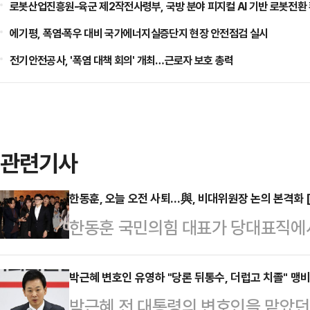
로봇산업진흥원-육군 제2작전사령부, 국방 분야 피지컬 AI 기반 로봇전환
에기평, 폭염·폭우 대비 국가에너지실증단지 현장 안전점검 실시
전기안전공사, '폭염 대책 회의' 개최…근로자 보호 총력
관련기사
한동훈, 오늘 오전 사퇴…與, 비대위원장 논의 본격화 
한동훈 국민의힘 대표가 당대표직에
가결 이후 여당 내에서 거세진 사퇴 
와해되는 것이다. 국민의힘은 벌써
박근혜 변호인 유영하 "당론 뒤통수, 더럽고 치졸" 맹
박근혜 전 대통령의 변호인을 맡았던
화되는 분위기다.한동훈 대표는 16일