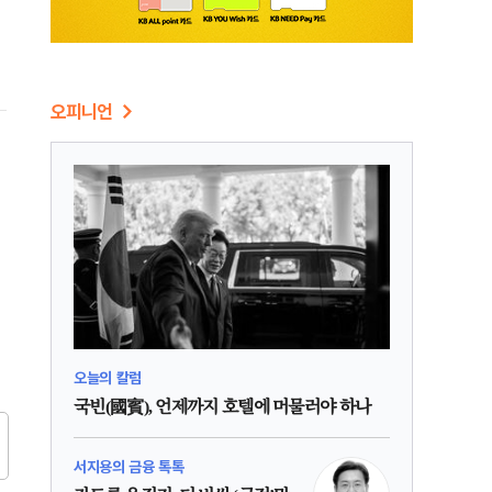
종
오피니언
오늘의 칼럼
국빈(國賓), 언제까지 호텔에 머물러야 하나
서지용의 금융 톡톡