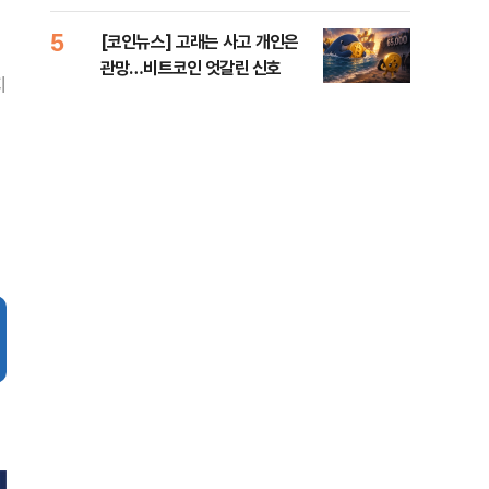
오른
5
10
[코인뉴스] 고래는 사고 개인은
美 
관망…비트코인 엇갈린 신호
일자
지