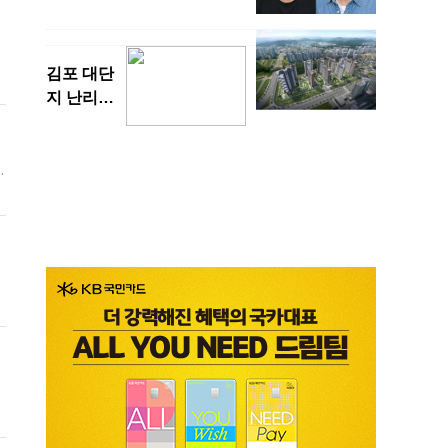
훈
회
를
면
의
수