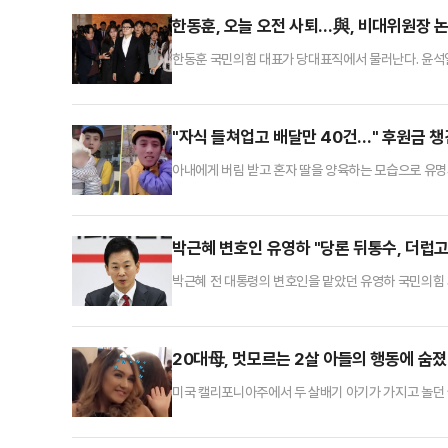
한동훈, 오늘 오전 사퇴…與, 비대위원장 논
한동훈 국민의힘 대표가 당대표직에서 물러난다. 윤석열
체제'가 와해되는 것이다. 국민의힘은 벌써부터 비상대
에서 기자회견을 열어 당대표 사퇴 의사를 밝힌다. 앞서
밝힌 바 있으나, 친한계로 분류되는 장동혁·진종오 의
"자식 들쳐업고 배달만 40건…" 후원금 챙긴
아내에게 버림 받고 혼자 딸을 양육하는 모습으로 유
중국 소셜미디어 더우인에서 40만 팔로워를 보유한 유
눈길을 끌었다.유 씨는 "아내가 나와 딸을 버리고 떠났다
준다"고 주장했다.그는 대부분의 영상에 '제 딸은 어머
박근혜 변호인 유영하 "당론 뒤통수, 더럽고
박근혜 전 대통령의 변호인을 맡았던 유영하 국민의힘
원들을 향해 "구질구질하게 국회의원직을 탐내지 말고 
겁한 자들과 당을 같이 할 수는 없다. 당신들은 여기에
동지가 아니다"라며 "하루라도 빨리 떠나라"고 목소리를
20대母, 멋모르는 2살 아들의 행동에 숨
미국 캘리포니아주에서 두 살배기 아기가 가지고 놀던 
스 등 현지 매체에 따르면 지난 6일 캘리포니아주 프레
결과 사건 당시 미나는 남자친구인 앤드류 산체스(18)