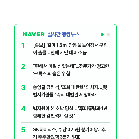
실시간 랭킹뉴스
1
6
[속보] '길이 1.5m' 안동 물놀이장서 구렁
'국장만 
이 출몰…한때 시민 대피 소동
'부글부글
2
7
"편해서 매일 신었는데"...전문가가 경고한
“우크라
'크록스'의 숨은 위험
유 3만t
3
8
송영길·김민석, '조희대 탄핵' 외치자…與
정청래 "
법사위원들 "즉시 대법관 제청하라"
민석 "자
4
9
박지원이 본 호남 당심…"李대통령과 1년
이란, 美
함께한 김민석에 갈 것"
즈 통행금
5
10
SK하이닉스, 주당 375원 분기배당…추
[데일리 
가 주주환원책 3분기 발표
민...홈