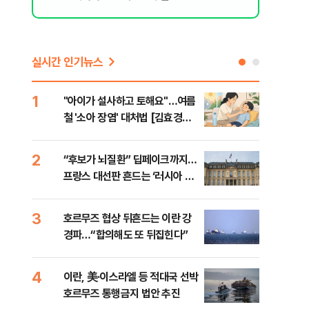
실시간 인기뉴스
1
6
"아이가 설사하고 토해요"…여름
[인
철 '소아 장염' 대처법 [김효경의
인사
데일리 헬스]
2
7
“후보가 뇌질환” 딥페이크까지…
“한
프랑스 대선판 흔드는 ‘러시아 검
사우
은손’
맹 
3
8
호르무즈 협상 뒤흔드는 이란 강
"실
경파…“합의해도 또 뒤집힌다”
투협
분석
4
9
이란, 美·이스라엘 등 적대국 선박
[데
호르무즈 통행금지 법안 추진
켜진