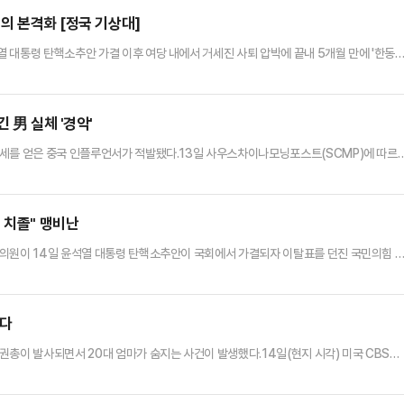
의 본격화 [정국 기상대]
 대통령 탄핵소추안 가결 이후 여당 내에서 거세진 사퇴 압박에 끝내 5개월 만에 '한동
책위원장 하마평 논의가 본격화되는 분위기다.한동훈 대표는 16일 오전 10시 30분 국
 한 대표는 윤 대통령 탄핵안 가결 직후 "직무를 수행하겠다"며 당대표직 사퇴 거부 의사
원을 포함한 선출직 최고위원 5명 전원이 사의를 표명하면서 …
 男 실체 '경악'
명세를 얻은 중국 인플루언서가 적발됐다.13일 사우스차이나모닝포스트(SCMP)에 따르
 모씨는 자신을 홀로 어린 딸 '첸이'를 키우는 배달원이라고 소개하며 여러 영상을 공개해
"면서 "하루 40건 이상의 배달로 300위안(약 6만원)을 벌어 딸에게 맛있는 음식을 사
니가 없습니다'라는 문구를 크게 써넣었다. 또한 딸을 업거나…
 치졸" 맹비난
 의원이 14일 윤석열 대통령 탄핵소추안이 국회에서 가결되자 이탈표를 던진 국민의힘 
떠나라"며 맹비난했다.유영하 의원은 이날 페이스북에 "우아한 그대들은 그냥 떠나라. 비
 머물러서는 안 된다"며 이같이 말했다.이어 "지금부터 그대들은 사선을 같이 넘을 수 있는
 높였다.또 글을 올린 유 의원 "의총을 열어 결정한 당론이 애들…
졌다
권총이 발사되면서 20대 엄마가 숨지는 사건이 발생했다.14일(현지 시각) 미국 CBS뉴
즈노의 한 가정집에서 제시냐 미나(22)가 2살 아들이 쏜 총알을 가슴에 맞았다.경찰 조사
와 침실에서 쉬고 있었다. 이 때 미나의 2살 아들이 테이블에 놓인 권총을 가지고 놀다 실