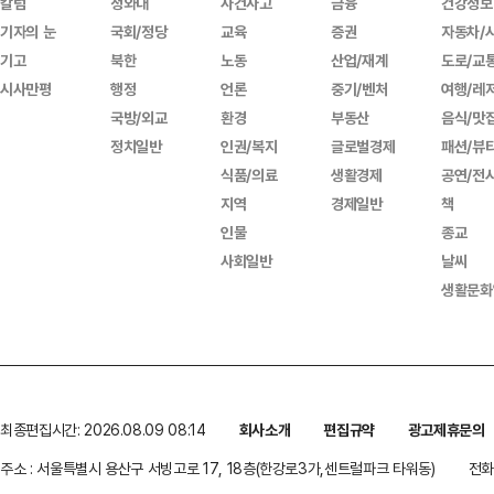
칼럼
청와대
사건사고
금융
건강정보
기자의 눈
국회/정당
교육
증권
자동차/
기고
북한
노동
산업/재계
도로/교
시사만평
행정
언론
중기/벤처
여행/레
국방/외교
환경
부동산
음식/맛
정치일반
인권/복지
글로벌경제
패션/뷰
식품/의료
생활경제
공연/전
지역
경제일반
책
인물
종교
사회일반
날씨
생활문화
최종편집시간: 2026.08.09 08:14
회사소개
편집규약
광고제휴문의
주소 : 서울특별시 용산구 서빙고로 17, 18층(한강로3가,센트럴파크 타워동)
전화 