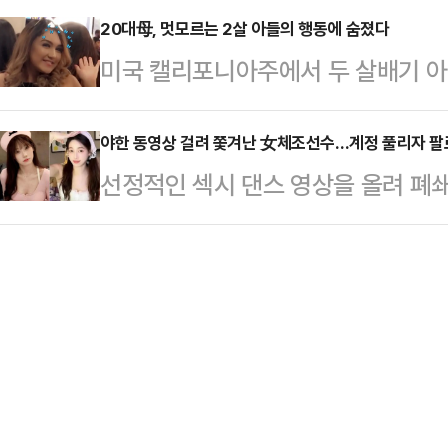
표명하면서 …
향해 "구질구질하게 국회의원직을 탐
20대母, 멋모르는 2살 아들의 행동에 숨졌다
300위안(약 6만원)을 벌어 딸에게
미국 캘리포니아주에서 두 살배기 아
의원은 이날 페이스북에 "우아한 그
대부분의 영상에 '제 딸은 어머니가 
대 엄마가 숨지는 사건이 발생했다.1
같이 할 수는 없다. 당신들은 여기에
한 딸을 업거나…
매체에 따르면 지난 6일 캘리포니아
야한 동영상 걸려 쫓겨난 女체조선수…계정 풀리자 팔
어 "지금부터 그대들은 사선을 같이 
선정적인 섹시 댄스 영상을 올려 폐
나(22)가 2살 아들이 쏜 총알을 가
라도 빨리 떠나라"고 목소리를 높였다
(SNS) 계정이 복원된 지 단 하루 
나는 남자친구인 앤드류 산체스(18)와
정한 당론이 애들…
(현지 시각) 홍콩 사우스차이나모닝포
살 아들이 테이블에 놓인 권총을 가지
선수권 대회에 중국 체조대표팀 자격
된 총알은 그대로 미나를 향했다.신
승한 전적이 있는 우 리우팡(30) 
있는 미…
다.그는 2012년 올림픽 선발전에서
전할 수 없게 됐다. 이후 갑작스럽