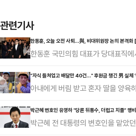
관련기사
한동훈, 오늘 오전 사퇴…與, 비대위원장 논의 본격화 
한동훈 국민의힘 대표가 당대표직에
가결 이후 여당 내에서 거세진 사퇴 
와해되는 것이다. 국민의힘은 벌써
"자식 들쳐업고 배달만 40건…" 후원금 챙긴 男 실체 '
아내에게 버림 받고 혼자 딸을 양육
화되는 분위기다.한동훈 대표는 16일
언서가 적발됐다.13일 사우스차이나
열어 당대표 사퇴 의사를 밝힌다. 앞
셜미디어 더우인에서 40만 팔로워를
박근혜 변호인 유영하 "당론 뒤통수, 더럽고 치졸" 맹
"직무를 수행하겠다"며 당대표직 사퇴
박근혜 전 대통령의 변호인을 맡았던
'첸이'를 키우는 배달원이라고 소개하
분류되는 장동혁·진종오 의원을 포함
대통령 탄핵소추안이 국회에서 가결
유 씨는 "아내가 나와 딸을 버리고 