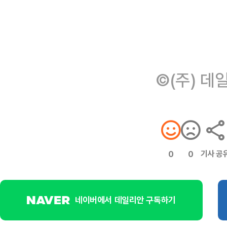
©(주) 데
기사 공
0
0
네이버에서 데일리안 구독하기