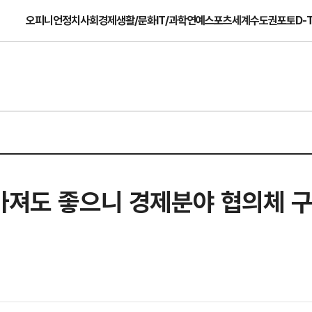
오피니언
정치
사회
경제
생활/문화
IT/과학
연예
스포츠
세계
수도권
포토
D-
 가져도 좋으니 경제분야 협의체 