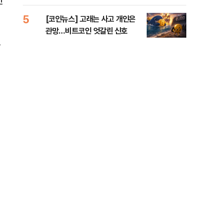
민
오른
5
10
[코인뉴스] 고래는 사고 개인은
“우
관망…비트코인 엇갈린 신호
러…
금