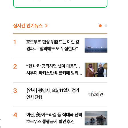
실시간 인기뉴스
1
6
호르무즈 협상 뒤흔드는 이란 강
美 
경파…“합의해도 또 뒤집힌다”
일자
2
7
“한 나라 공격하면 셋이 대응”…
"실
사우디·파키스탄·튀르키예 방위동
투협
맹 출범
분석
3
8
[인사] 광명시, 8월 11일자 정기
北 
인사 단행
미일
다”
4
9
이란, 美·이스라엘 등 적대국 선박
[데
아
호르무즈 통행금지 법안 추진
켜진