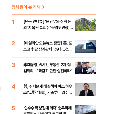
정치 많이 본 기사
1
[단독 인터뷰] '윤민우와 징계 논
의' 지목된 C교수 "윤리위원장,
외부와 논의 잘못된 행위"
2
[데일리안 오늘뉴스 종합] 美, 포
스코 후판 상계관세 1%대…천하
람, 의원 최초 논산훈련소 2박3일
'입소'
3
李대통령, 6시간 부동산 2차 점
검회의…"과감히 판단·실천하라"
4
與, 주택문제 해결책이 버스 하우
지
스?…野 "황희, 가족부터 입주해
라"
5
'압수수색·성접대 의혹' 송두리째