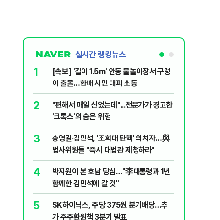
실시간 랭킹뉴스
1
6
[속보] '길이 1.5m' 안동 물놀이장서 구렁
'국장만 
이 출몰…한때 시민 대피 소동
'부글부글
2
7
"편해서 매일 신었는데"...전문가가 경고한
“우크라
'크록스'의 숨은 위험
유 3만t
3
8
송영길·김민석, '조희대 탄핵' 외치자…與
정청래 "
법사위원들 "즉시 대법관 제청하라"
민석 "자
4
9
박지원이 본 호남 당심…"李대통령과 1년
이란, 美
함께한 김민석에 갈 것"
즈 통행금
5
10
SK하이닉스, 주당 375원 분기배당…추
[데일리 
가 주주환원책 3분기 발표
민...홈