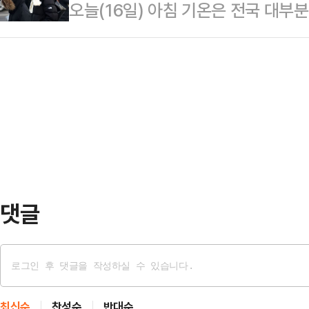
오늘(16일) 아침 기온은 전국 대부
측이다.결국 헌법재판소의 탄핵 심리 
된 총알은 그대로 미나를 향했다.신
남 등에는 비나 눈이 내린다.기상청에
심 선고 시점이 어떻게 맞물려 돌아
있는 미…
부 지역에 비나 눈이 올 것으로 예상
선거법 담당 재판부가 차기 유력 대권
내리는 곳이 있겠다.새벽부터 아침 
큼, 재판 속도의 부담감을 떨쳐낼 수
눈이, 충남 내륙과 그 밖의 전라권
핵소추안이 14일 2번의 …
0.1㎝ 미만의 눈이 날리겠다.늦은
안에, 밤에 서울·경기 내륙과 강원 내
비나…
댓글
최신순
찬성순
반대순