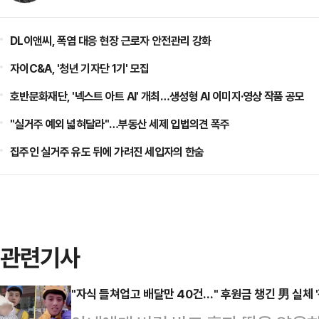
DL이앤씨, 폭염 대응 현장 근로자 안전관리 강화
자이C&A, '청년 기자단 1기' 모집
호반문화재단, '넥스트 아트 AI' 개최…생성형 AI 이미지·영상 작품 공모
"실거주 예외 넓혀달라"…부동산 세제 입법의견 폭주
집주인 실거주 유도 뒤에 가려진 세입자의 한숨
관련기사
"자식 들쳐업고 배달만 40건…" 후원금 챙긴 男 실체 '