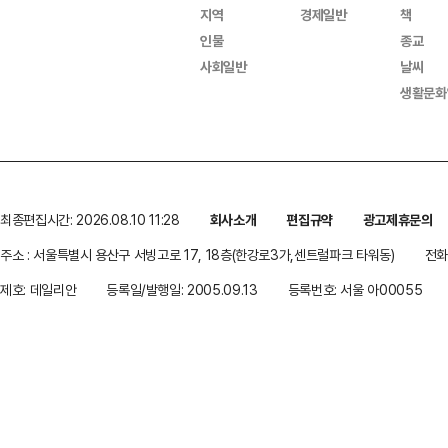
지역
경제일반
책
인물
종교
사회일반
날씨
생활문화
최종편집시간: 2026.08.10 11:28
회사소개
편집규약
광고제휴문의
주소 : 서울특별시 용산구 서빙고로 17, 18층(한강로3가,센트럴파크 타워동)
전화 
제호: 데일리안
등록일/발행일: 2005.09.13
등록번호: 서울 아00055