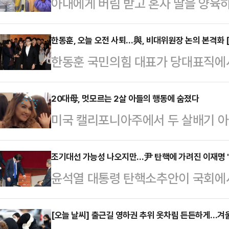
아내에게 버림 받고 혼자 딸을 양육
언서가 적발됐다.13일 사우스차이나
셜미디어 더우인에서 40만 팔로워를
한동훈, 오늘 오전 사퇴…與, 비대위원장 논의 본격화 
한동훈 국민의힘 대표가 당대표직에
'첸이'를 키우는 배달원이라고 소개하
가결 이후 여당 내에서 거세진 사퇴 
유 씨는 "아내가 나와 딸을 버리고 
와해되는 것이다. 국민의힘은 벌써
20대母, 멋모르는 2살 아들의 행동에 숨졌다
300위안(약 6만원)을 벌어 딸에게
미국 캘리포니아주에서 두 살배기 아
화되는 분위기다.한동훈 대표는 16일
대부분의 영상에 '제 딸은 어머니가 
대 엄마가 숨지는 사건이 발생했다.1
열어 당대표 사퇴 의사를 밝힌다. 앞
한 딸을 업거나…
매체에 따르면 지난 6일 캘리포니아
조기대선 가능성 나오지만…尹 탄핵에 가려진 이재명 
"직무를 수행하겠다"며 당대표직 사퇴
윤석열 대통령 탄핵소추안이 국회에서
나(22)가 2살 아들이 쏜 총알을 가
분류되는 장동혁·진종오 의원을 포함
기 대선 현실화 가능성이 커지며 이
나는 남자친구인 앤드류 산체스(18)와
표명하면서 …
해지고 있지만, 이 대표를 둘러싼 
[오늘 날씨] 출근길 영하권 추위 옷차림 든든하게...겨
살 아들이 테이블에 놓인 권총을 가지