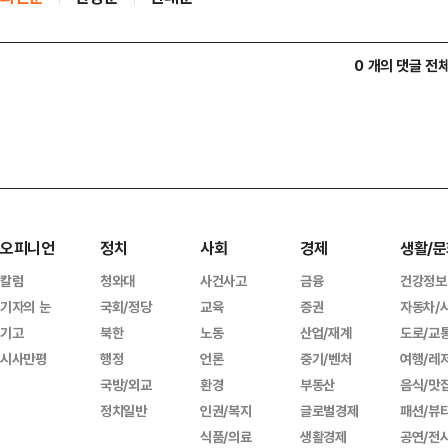
0 개의 댓글 전
오피니언
정치
사회
경제
생활/문
칼럼
청와대
사건사고
금융
건강정보
기자의 눈
국회/정당
교육
증권
자동차/
기고
북한
노동
산업/재계
도로/교
시사만평
행정
언론
중기/벤처
여행/레
국방/외교
환경
부동산
음식/맛
정치일반
인권/복지
글로벌경제
패션/뷰
식품/의료
생활경제
공연/전