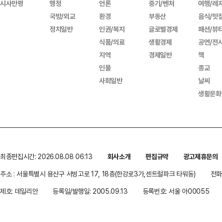
시사만평
행정
언론
중기/벤처
여행/레
국방/외교
환경
부동산
음식/맛
정치일반
인권/복지
글로벌경제
패션/뷰
식품/의료
생활경제
공연/전
지역
경제일반
책
인물
종교
사회일반
날씨
생활문화
최종편집시간: 2026.08.08 06:13
회사소개
편집규약
광고제휴문의
주소 : 서울특별시 용산구 서빙고로 17, 18층(한강로3가,센트럴파크 타워동)
전화 
제호: 데일리안
등록일/발행일: 2005.09.13
등록번호: 서울 아00055