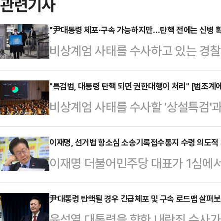
관련기사
"尹대통령 체포·구속 가능하지만…탄핵 전에는 신병 확보
비상계엄 사태를 수사하고 있는 경찰
하고 있다. 법조계에선 대통령실 경
수색은 막았지만 체포나 구속영장 집
"특검법, 대통령 탄핵 되면 권한대행이 처리" [법조계에
비상계엄 사태를 수사할 '상설특검'과
공무집행방해죄로 체포될 수 있다고 
통과됐지만 실효성을 두고 의문이 제
무정지가 안 된 현직 대통령에 대한 
통령이 거부권을 행사할 수 있고, 
이재명, 선거법 항소심 소송기록접수통지 수령 의도적 
실적으로 경호를 뚫고 신병을 확보하
이재명 더불어민주당 대표가 1심에서
사실상 거부가 가능하다는 점에서 둘
통령이 탄핵 되기 전에는 신병을 확보
직선거법 위반 사건 항소심과 관련해
문가들은 다만, 윤 대통령에 대한 두
이다.13일 법조계에 따…
을 의도적으로 지연시키고 있다는 주
尹대통령 탄핵될 경우 긴급체포 및 구속 로드맵 살펴보
가 정지되고 권한대행에게 권한이 넘
윤석열 대통령을 향한 내란죄 수사가 
접수통지가 송달돼야 항소이유서 제