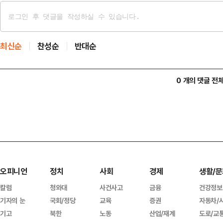
최신순
찬성순
반대순
0 개의 댓글 전
오피니언
정치
사회
경제
생활/문
칼럼
청와대
사건사고
금융
건강정보
기자의 눈
국회/정당
교육
증권
자동차/
기고
북한
노동
산업/재계
도로/교