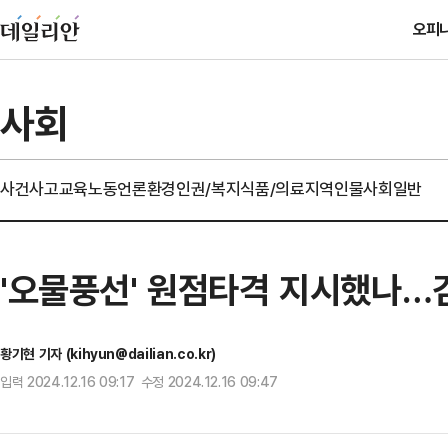
오피
사회
사건사고
교육
노동
언론
환경
인권/복지
식품/의료
지역
인물
사회일반
'오물풍선' 원점타격 지시했나…김
황기현 기자 (kihyun@dailian.co.kr)
입력 2024.12.16 09:17 수정 2024.12.16 09:47