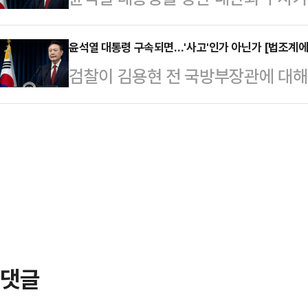
되고 실효성 문제도 사라질 것이라고
대통령 탄핵 가능성도 점점 높아지고
이 진행되는 만큼, 재판 지연을 노린
이날 본회의를 열고 …
포 및 구속 등 강제수사 로드맵이 더
윤석열 대통령 구속되면…'사고'인가 아닌가 [법조계에 
그러면서 "법원은 항소심이 개시되면
검찰이 김용현 전 국방부장관에 대
령 탄핵안이 국회에서 의결돼 직무가
수를 사전에 방지해야 할 것"이라고 
을 사실상 '내란 수괴'로 적시했다. 
담도 줄고 검·경 등 수사기관의 수사
르면 주진우 국민의힘 법률자…
물살을 타고 있는데, 윤 대통령이 현
들은 특히, 직무정지 기간에는 명백
되는 상황이 발생할 경우 이를 직무 수
넘어가는 만큼 설사 대통령이 구속돼
를 놓고 법조계의 의견도 엇갈리고 
인 혼란도 줄어들 …
서도 직무를 볼 수 있고 아직 관련된
수행이 불가능한 '사고'로 볼 수 없다
대…
댓글