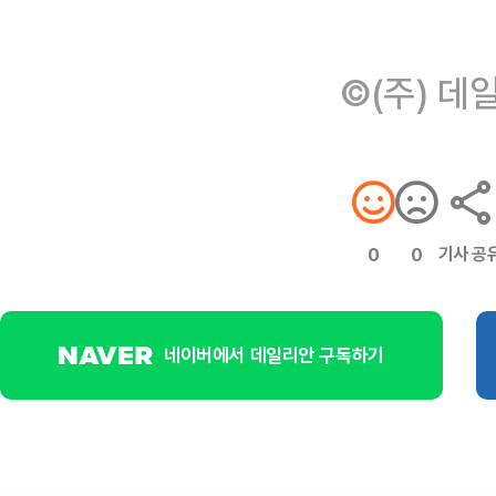
©(주) 데
기사 공
0
0
네이버에서 데일리안 구독하기