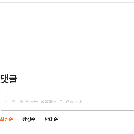
정 안정화를 위해 숨가쁜 일정을 소
이재명 대표는 15일 국회에서 기자
핵소추안이 14일 2번의 …
전 7시 15분부터 16분간 이뤄진 
다"며 "국정 정상화를 위한 초당적 
식 일정을 시작했다.한 대행은 통화
협의체 구성을 제안한다"고 말했다.
과 법률에 따라 이루어질 것"이라고 
극적인 역할이 필요하…
을 차질 없이 수행하고, 한미동맹 또
있도록 노력할 것"이라고 했다. 그러
러북협력이 …
댓글
최신순
찬성순
반대순