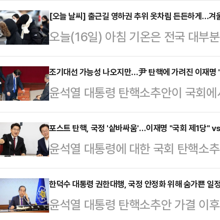
셜미디어 더우인에서 40만 팔로워를
[오늘 날씨] 출근길 영하권 추위 옷차림 든든하게...겨
오늘(16일) 아침 기온은 전국 대부
'첸이'를 키우는 배달원이라고 소개하
남 등에는 비나 눈이 내린다.기상청에
유 씨는 "아내가 나와 딸을 버리고 
부 지역에 비나 눈이 올 것으로 예상
조기대선 가능성 나오지만…尹 탄핵에 가려진 이재명 
300위안(약 6만원)을 벌어 딸에게
윤석열 대통령 탄핵소추안이 국회에서
내리는 곳이 있겠다.새벽부터 아침 
대부분의 영상에 '제 딸은 어머니가 
기 대선 현실화 가능성이 커지며 이
눈이, 충남 내륙과 그 밖의 전라권
한 딸을 업거나…
해지고 있지만, 이 대표를 둘러싼 
포스트 탄핵, 국정 '샅바싸움'…이재명 "국회 제1당" v
0.1㎝ 미만의 눈이 날리겠다.늦은
윤석열 대통령에 대한 국회 탄핵소추안
측이다.결국 헌법재판소의 탄핵 심리 
안에, 밤에 서울·경기 내륙과 강원 내
된 가운데, 정국 주도권을 쥐기 위한
심 선고 시점이 어떻게 맞물려 돌아
비나…
어민주당 대표가 민주당의 '국회 제
한덕수 대통령 권한대행, 국정 안정화 위해 숨가쁜 일정
선거법 담당 재판부가 차기 유력 대권
윤석열 대통령 탄핵소추안 가결 이후
제안하자 권성동 국민의힘 원내대표는 
큼, 재판 속도의 부담감을 떨쳐낼 수