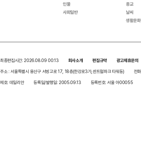
인물
종교
사회일반
날씨
생활문화
최종편집시간: 2026.08.09 00:13
회사소개
편집규약
광고제휴문의
주소 : 서울특별시 용산구 서빙고로 17, 18층(한강로3가,센트럴파크 타워동)
전화 
제호: 데일리안
등록일/발행일: 2005.09.13
등록번호: 서울 아00055