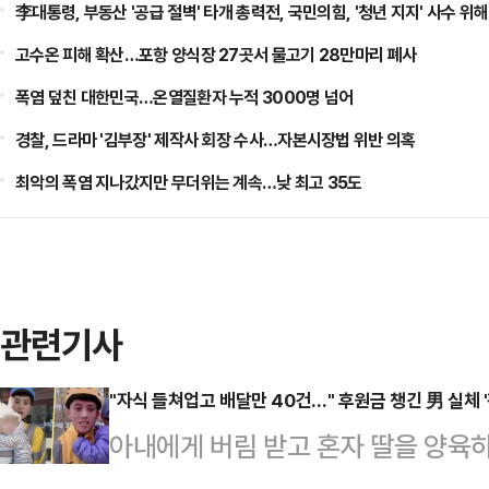
李대통령, 부동산 '공급 절벽' 타개 총력전, 국민의힘, '청년 지지' 사수 위해
고수온 피해 확산…포항 양식장 27곳서 물고기 28만마리 폐사
폭염 덮친 대한민국…온열질환자 누적 3000명 넘어
경찰, 드라마 '김부장' 제작사 회장 수사…자본시장법 위반 의혹
최악의 폭염 지나갔지만 무더위는 계속…낮 최고 35도
관련기사
"자식 들쳐업고 배달만 40건…" 후원금 챙긴 男 실체 '
아내에게 버림 받고 혼자 딸을 양육
언서가 적발됐다.13일 사우스차이나