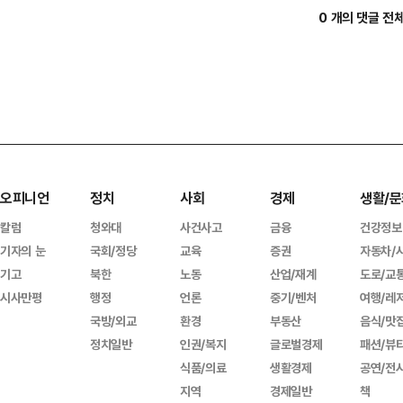
0 개의 댓글 전
오피니언
정치
사회
경제
생활/문
칼럼
청와대
사건사고
금융
건강정보
기자의 눈
국회/정당
교육
증권
자동차/
기고
북한
노동
산업/재계
도로/교
시사만평
행정
언론
중기/벤처
여행/레
국방/외교
환경
부동산
음식/맛
정치일반
인권/복지
글로벌경제
패션/뷰
식품/의료
생활경제
공연/전
지역
경제일반
책