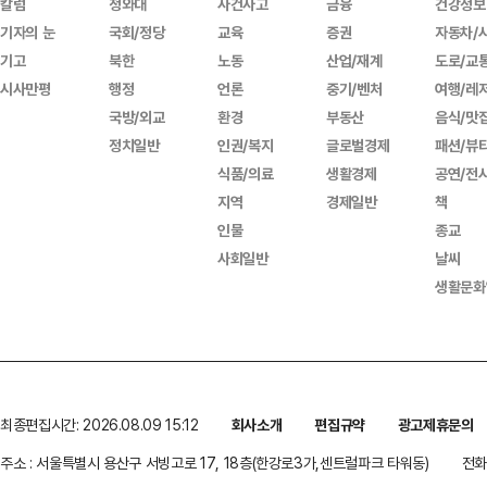
칼럼
청와대
사건사고
금융
건강정보
기자의 눈
국회/정당
교육
증권
자동차/
기고
북한
노동
산업/재계
도로/교
시사만평
행정
언론
중기/벤처
여행/레
국방/외교
환경
부동산
음식/맛
정치일반
인권/복지
글로벌경제
패션/뷰
식품/의료
생활경제
공연/전
지역
경제일반
책
인물
종교
사회일반
날씨
생활문화
최종편집시간: 2026.08.09 15:12
회사소개
편집규약
광고제휴문의
주소 : 서울특별시 용산구 서빙고로 17, 18층(한강로3가,센트럴파크 타워동)
전화 