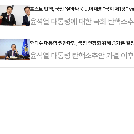
한 딸을 업거나…
해지고 있지만, 이 대표를 둘러싼 
포스트 탄핵, 국정 '샅바싸움'…이재명 "국회 제1당" v
0.1㎝ 미만의 눈이 날리겠다.늦은
윤석열 대통령에 대한 국회 탄핵소추안
측이다.결국 헌법재판소의 탄핵 심리 
안에, 밤에 서울·경기 내륙과 강원 내
된 가운데, 정국 주도권을 쥐기 위한
심 선고 시점이 어떻게 맞물려 돌아
비나…
어민주당 대표가 민주당의 '국회 제
한덕수 대통령 권한대행, 국정 안정화 위해 숨가쁜 일정
선거법 담당 재판부가 차기 유력 대권
윤석열 대통령 탄핵소추안 가결 이후
제안하자 권성동 국민의힘 원내대표는 
큼, 재판 속도의 부담감을 떨쳐낼 수
정 안정화를 위해 숨가쁜 일정을 소
이재명 대표는 15일 국회에서 기자
핵소추안이 14일 2번의 …
전 7시 15분부터 16분간 이뤄진 
다"며 "국정 정상화를 위한 초당적 
식 일정을 시작했다.한 대행은 통화
협의체 구성을 제안한다"고 말했다.
과 법률에 따라 이루어질 것"이라고 
극적인 역할이 필요하…
을 차질 없이 수행하고, 한미동맹 또
있도록 노력할 것"이라고 했다. 그러