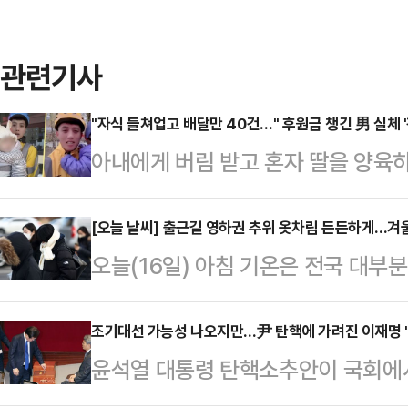
관련기사
"자식 들쳐업고 배달만 40건…" 후원금 챙긴 男 실체 '
아내에게 버림 받고 혼자 딸을 양육
언서가 적발됐다.13일 사우스차이나
셜미디어 더우인에서 40만 팔로워를
[오늘 날씨] 출근길 영하권 추위 옷차림 든든하게...겨
오늘(16일) 아침 기온은 전국 대부
'첸이'를 키우는 배달원이라고 소개하
남 등에는 비나 눈이 내린다.기상청에
유 씨는 "아내가 나와 딸을 버리고 
부 지역에 비나 눈이 올 것으로 예상
조기대선 가능성 나오지만…尹 탄핵에 가려진 이재명 
300위안(약 6만원)을 벌어 딸에게
윤석열 대통령 탄핵소추안이 국회에서
내리는 곳이 있겠다.새벽부터 아침 
대부분의 영상에 '제 딸은 어머니가 
기 대선 현실화 가능성이 커지며 이
눈이, 충남 내륙과 그 밖의 전라권