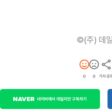
©(주) 데
기사 공
0
0
네이버에서 데일리안 구독하기