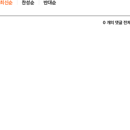
최신순
찬성순
반대순
0 개의 댓글 전