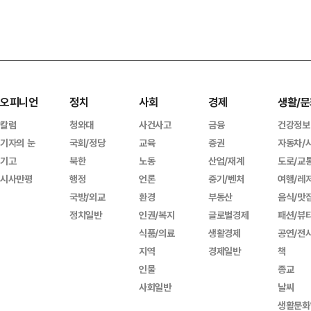
오피니언
정치
사회
경제
생활/문
칼럼
청와대
사건사고
금융
건강정보
기자의 눈
국회/정당
교육
증권
자동차/
기고
북한
노동
산업/재계
도로/교
시사만평
행정
언론
중기/벤처
여행/레
국방/외교
환경
부동산
음식/맛
정치일반
인권/복지
글로벌경제
패션/뷰
식품/의료
생활경제
공연/전
지역
경제일반
책
인물
종교
사회일반
날씨
생활문화