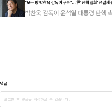
면, 권 원내대표는 이날 오전 국회에
"모든 빵 박찬욱 감독이 구매"…'尹 탄핵 집회' 선결제
서 한 대표는 지난 12일 국회에서 
박찬욱 감독이 윤석열 대통령 탄핵 
원들로부터 표결에 참여하자는 이야기
의 직무 집행 정지를 시키는 것이 문
다.14일 서울 영등포구 한 빵집의 S
에 참여하는 것이 어떻겠느냐는 것"이
로 탄핵에 찬…
욱 감독님이 전부 구매하셨다. 여의
개로 (부결) 당론 변경 여부는 의원
심으로 감사드린다"라는 글이 게재됐다.
민의힘은 지난 7일 윤 대통령 탄핵안
보러와요' 등을 연출한 이철하 감독의
로 정했다. 부결을…
6388명의 영화인들은 윤석열 대통
운데, 박 감독 또한 이에 동참했었다.
사교양 프로…
댓글