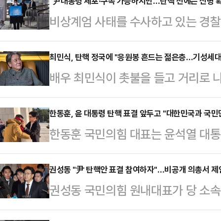
"尹대통령 체포·구속 가능하지만…탄핵 전에는 신병 확보
비상계엄 사태를 수사하고 있는 경찰
하고 있다. 법조계에선 대통령실 경
수색은 막았지만 체포나 구속영장 집
최민식, 탄핵 정국에 "응원봉 흔드는 젊은층…기성세
배우 최민식이 촛불을 들고 거리로 
공무집행방해죄로 체포될 수 있다고 
하다"고 말했다.최민식은 13일 부
무정지가 안 된 현직 대통령에 대한 
제25회 부산영화평론가협회상 시상식
한동훈, 윤 대통령 탄핵 표결 앞두고 "대한민국과 국민
실적으로 경호를 뚫고 신병을 확보하
한동훈 국민의힘 대표는 윤석열 대통
되길 바라 마지않는다. 저는 한편으로
통령이 탄핵 되기 전에는 신병을 확보
고 "오늘은 우리 모두 대한민국과 대
바닥에 패대기 쳐진, 이런 좌절과 고
이다.13일 법조계에 따…
기존 탄핵 찬성 입장을 다시 한번 내
권성동 "尹 탄핵안 표결 참여하자"…비공개 의총서 제
르는 응원봉, 탄핵봉이라고 하더라고
권성동 국민의힘 원내대표가 당 소속
전 국회 출근길에 기자들이 오후 이뤄
을 보면서 너무 미안했다"라고 말했다
령의 탄핵소추안 표결 참여를 제안한
은 우리 국민과 의원들에게 이미 분
상을 수상해 무대에 올…