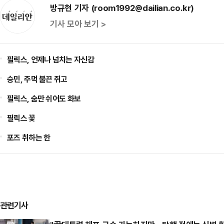
방규현 기자 (room1992@dailian.co.kr)
기사 모아 보기 >
필릭스, 언제나 넘치는 자신감
승민, 주먹 불끈 쥐고
필릭스, 숨만 쉬어도 화보
필릭스 꽃
포즈 취하는 한
관련기사