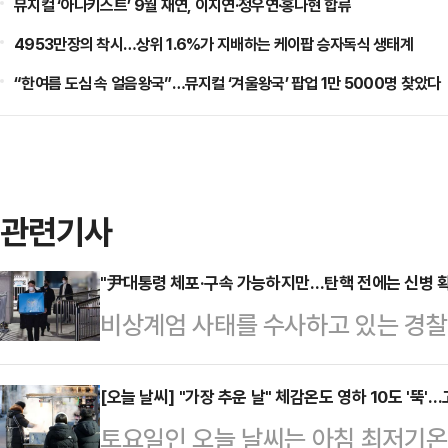
뮤지컬 ‘아나키스트’ 9월 재연, 이지연·정우연·홍나현 합류
4953만장의 착시…상위 1.6%가 지배하는 케이팝 승자독식 생태계
“한여름 도심 속 얼음왕국”…뮤지컬 ‘겨울왕국’ 팝업 1만 5000명 찾았다
관련기사
"尹대통령 체포·구속 가능하지만…탄핵 전에는 신병 확보
비상계엄 사태를 수사하고 있는 경찰
하고 있다. 법조계에선 대통령실 경
수색은 막았지만 체포나 구속영장 집
[오늘 날씨] "가장 추운 날" 체감온도 영하 10도 '뚝'
토요일인 오늘 날씨는 아침 최저기온
공무집행방해죄로 체포될 수 있다고 