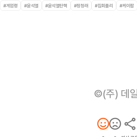
#계엄령
#윤석열
#윤석열탄핵
#정청래
#집회플리
#케이팝
©(주) 데