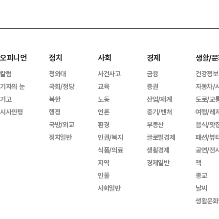
오피니언
정치
사회
경제
생활/문
칼럼
청와대
사건사고
금융
건강정보
기자의 눈
국회/정당
교육
증권
자동차/
기고
북한
노동
산업/재계
도로/교
시사만평
행정
언론
중기/벤처
여행/레
국방/외교
환경
부동산
음식/맛
정치일반
인권/복지
글로벌경제
패션/뷰
식품/의료
생활경제
공연/전
지역
경제일반
책
인물
종교
사회일반
날씨
생활문화