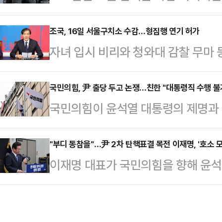
들어 가장 춥겠다.기상청은 "이날 
무정지가 안 된 현직 대통령에 대한 
영상 1도로 전날보다 3도에서 4도가
조국, 16일 서울구치소 수감…형집행 연기 허가
실적으로 경호를 뚫고 신병을 확보하
자녀 입시 비리와 청와대 감찰 무마 
하게 불어 체감온도는 더욱 낮아 춥
통령이 탄핵 되기 전에는 신병을 확보
조국혁신당 조국 전 대표가 신청한 형
청은 당부했다.호남 서해안은 오전까
이다.13일 법조계에 따…
는 오는 16일 서울구치소에 수감될 
국민의힘, 尹 출당 두고 논쟁…친한 "대통령직 수행 불가
있겠다.예상 적설량은 광주·전남북부 
국민의힘이 윤석열 대통령의 제명과 
앙지검은 이날 조 전 대표가 낸 출석
도산지 5~10㎝, 제주도중산간 1
다.13일 정치권에 따르면 당 윤리위
하고 16일 서울구치소로 출석하라고 
5㎜ 내외, 울…
석열 대통령의 징계 절차에 대한 심
"부디 동참을"…尹 2차 탄핵표결 목전 이재명, '호소 모
수인계, 당무위원회 참석 등 주변을
이재명 대표가 국민의힘을 향해 윤석
해 "오후 10시 제3차 중앙윤리위원
오전 검찰에 출석 연기 요청서를 제
1차 탄핵안 표결이 불발된 직후 '내란
계 절차 개시 등에 대한 심의를 시작
서와 소명자료를…
여당이 2차 탄핵 표결 찬반을 놓고 
차에 관해 신중하게 진행하기로 했다