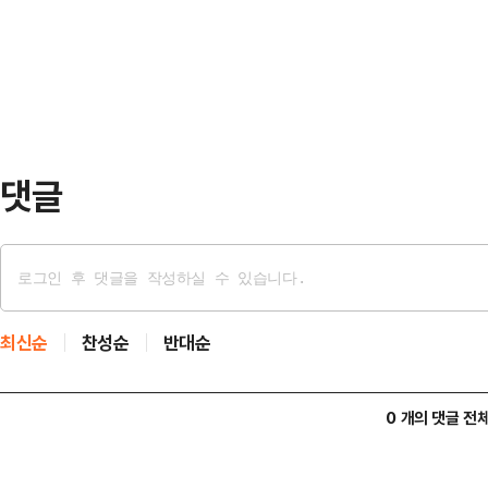
것으로 보인다.이재명 대표는 윤 대
2차 담화 직후 "윤석열 대통령 제명
앞둔 13일 국민의힘을 향해 "역사가
"더 이…
핵 찬성 표결에 동참해달라"고 말했
두고서는 "국민을 향해 광기의 '선전
식할 …
댓글
최신순
찬성순
반대순
0 개의 댓글 전