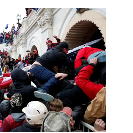
1
"삼성·SK보다 싸게 달라"…애
에 '더 비싸다' 퇴짜
2
[데일리안 오늘뉴스 종합] 축
인 심판에 성접대 의혹, 李대통
지율 하락 의식했나, 삼전닉스
3
李대통령, 20대 지지율 하락
물, SK하이닉스 프리마켓 시초
나…"청년 보편적 지원 문턱 
점화, 김민석 "과반 승리 가능성
4
'압수수색·성접대 의혹' 송두
대한민국 축구판
5
"약만으론 한계"…당뇨병 '시작
과학자의 도전 [내일의 닥터]