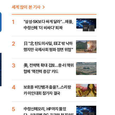
세계 많이 본 기사
1
"삼성·SK보다 싸게 달라"…애플,
中창신에 '더 비싸다' 퇴짜
2
日 "北 탄도미사일, EEZ 밖 낙하
했지만 국제사회 평화 정면 위협"
3
美, 전략핵 확대 검토…중·러 핵위
협에 '핵전력 증강' 카드
4
보호종 비단뱀과 춤을?...스리랑
카 미인대회 참가자 결국
5
中창신메모리, HP까지 뚫었