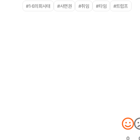
#1·6의회사태
#사면권
#취임
#타임
#트럼프
0