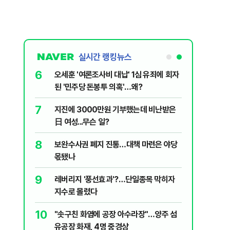
실시간 랭킹뉴스
6
플, 中창신
오세훈 '여론조사비 대납' 1심 유죄에 회자
된 '민주당 돈봉투 의혹'…왜?
7
구협회 외국
지진에 3000만원 기부했는데 비난받은
령 20대 지
日 여성...무슨 일?
 올인은 금
8
 의식했
보완수사권 폐지 진통…대책 마련은 야당
가 논란 재
낮춰야"
몫됐나
 99%" 등
9
리째 흔들리는
레버리지 '풍선효과'?…단일종목 막히자
지수로 몰렸다
10
' 막는 의사
"솟구친 화염에 공장 아수라장"…양주 섬
유공장 화재, 4명 중경상