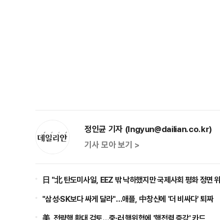
정인균 기자 (Ingyun@dailian.co.kr)
기사 모아 보기 >
日 "北 탄도미사일, EEZ 밖 낙하했지만 국제사회 평화 정면 
"삼성·SK보다 싸게 달라"…애플, 中창신에 '더 비싸다' 퇴짜
美, 전략핵 확대 검토…중·러 핵위협에 '핵전력 증강' 카드