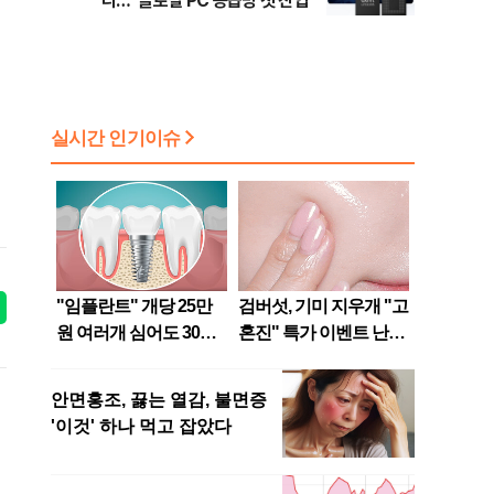
다…“글로벌 PC 공급망 첫 진입”