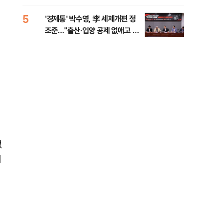
대통령 20대 지지율 하락 의식했
나, 삼전닉스 올인은 금물, SK하
5
10
'경제통' 박수영, 李 세제개편 정
"솟
이닉스 프리마켓 시초가 논란 재
조준…"출산·입양 공제 없애고 세
양주
점화, 김민석 "과반 승리 가능성
금폭탄"
99%" 등
없
서