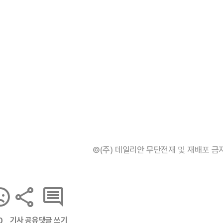
©(주) 데일리안 무단전재 및 재배포 금
기사 공유
댓글 쓰기
0