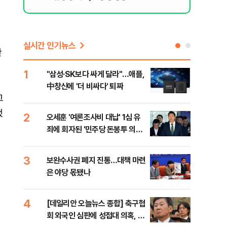
실시간 인기뉴스
한
1
6
"삼성·SK보다 싸게 달라"…애플,
"캐
中창신에 '더 비싸다' 퇴짜
성 
그
행적
했
2
7
오세훈 '여론조사비 대납' 1심 유
"약
죄에 회자된 '민주당 돈봉투 의
막는
혹'…왜?
닥터
3
8
보완수사권 폐지 진통…대책 마련
李대
은 야당 몫됐나
식했
낮춰
4
9
[데일리안 오늘뉴스 종합] 축구협
美,
회 외국인 심판에 성접대 의혹, 李
협에