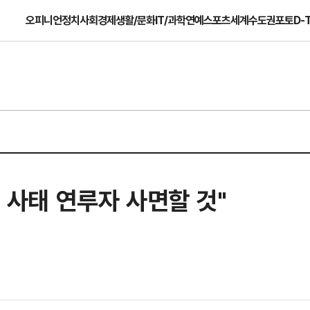
오피니언
정치
사회
경제
생활/문화
IT/과학
연예
스포츠
세계
수도권
포토
D-
회 사태 연루자 사면할 것"