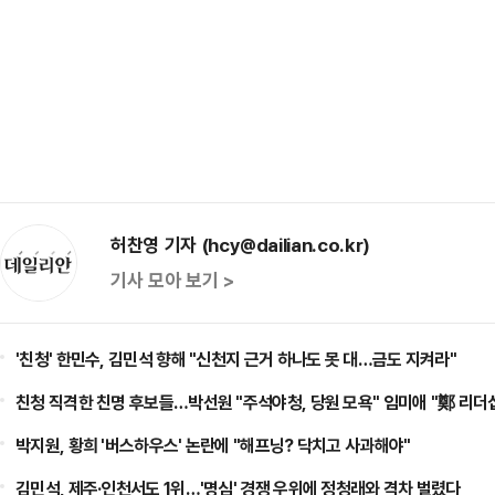
허찬영 기자 (hcy@dailian.co.kr)
기사 모아 보기 >
'친청' 한민수, 김민석 향해 "신천지 근거 하나도 못 대…금도 지켜라"
친청 직격한 친명 후보들…박선원 "주석야청, 당원 모욕" 임미애 "鄭 리더
박지원, 황희 '버스하우스' 논란에 "해프닝? 닥치고 사과해야"
김민석, 제주·인천서도 1위…'명심' 경쟁 우위에 정청래와 격차 벌렸다