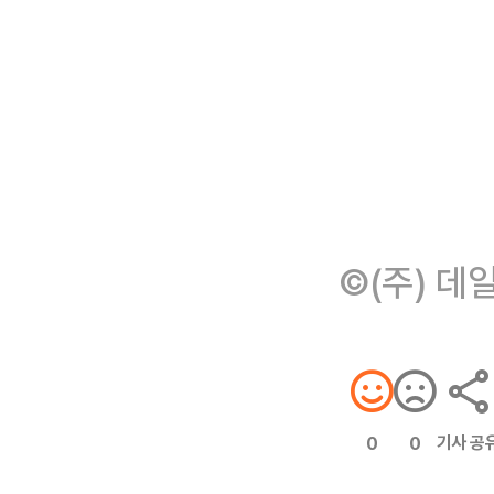
©(주) 데
기사 공
0
0