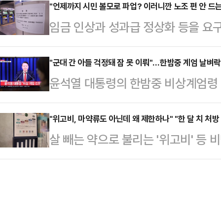
씨 만큼이나 한산한 분위기에서 상인
"언제까지 시민 볼모로 파업? 이러니깐 노조 편 안 드는 
류의 낚시용품들이 창고 선반에 쌓여있
임금 인상과 성과급 정상화 등을 
발걸음이 아예 끊겼다며 대통령이 야
었다.A씨는 "여기에 놓여있었던 것이
조합(철도노조)이 5일 오전 첫 열차
관저 입구 곳곳에는 수십 명의 경찰
터 뜰채대 주문이 …
다. 이에 따라 고속철도(KTX)와 
"군대 간 아들 걱정돼 잠 못 이뤄"…한밤중 계엄 날벼락
한 시민이 대통령실 입구를 사진 촬
윤석열 대통령의 한밤중 비상계엄령 
이 시작됐고, 한국철도공사(코레일)와
다. 또 촬영된 사진은 모두 삭제를 
해제됐다. 불과 6시간의 짧은 계엄령
송에 차질이 발생했다. 출근길 불편
"국방부도 함께 있…
회 내 군 투입 등에 시민들은 패닉에 
"위고비, 마약류도 아닌데 왜 제한하나" "한 달 치 처방
로 파업할 것인가", "이러니깐 시민들
살 빼는 약으로 불리는 '위고비' 등
분께 긴급 대국민담화를 통해 비상계
벌써부터 걱정된다" 등의 원성을 쏟
한됐다. 비대면 진료 시 손쉽게 비
수 참모조차 모른 채 극비리에 준비된
판 실무교섭…
가 제기됐기 때문인데, 시민들은 "마
간 만에 계엄 지역의 모든 행정사무
스럽게 비대면 처방을 중단하니깐 몹
됐고, 계엄사령관에 박안수 육군참모
중단 소식을 듣고 미리 한 달 치 처
을 멘 계엄군들이 …