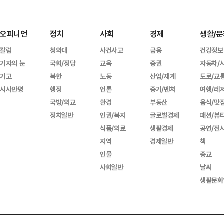
오피니언
정치
사회
경제
생활/문
칼럼
청와대
사건사고
금융
건강정보
기자의 눈
국회/정당
교육
증권
자동차/
기고
북한
노동
산업/재계
도로/교
시사만평
행정
언론
중기/벤처
여행/레
국방/외교
환경
부동산
음식/맛
정치일반
인권/복지
글로벌경제
패션/뷰
식품/의료
생활경제
공연/전
지역
경제일반
책
인물
종교
사회일반
날씨
생활문화