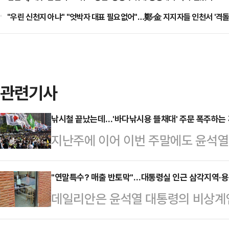
"우린 신천지 아냐" "엇박자 대표 필요없어"…鄭·金 지지자들 인천서 '격돌
관련기사
낚시철 끝났는데…'바다낚시용 뜰채대' 주문 폭주하는 까
지난주에 이어 이번 주말에도 윤석열
운데, 전국에서 각종 집회·시위 용
리안 취재 결과 확인됐다.11일 데
"연말특수? 매출 반토막"…대통령실 인근 삼각지역·용
데일리안은 윤석열 대통령의 비상계엄 
한 낚시용품 업체에서는 난데없이 '바
통령실 인근 상권이 밀집해 있는 삼
운영하는 A씨는 업체를 방문한 기자