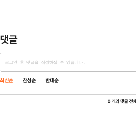
선 "치료제 처방을 위해 몸무게까지 
처방해 달라는 것까지 막긴 어렵겠지
줄어들 것…
댓글
최신순
찬성순
반대순
0 개의 댓글 전