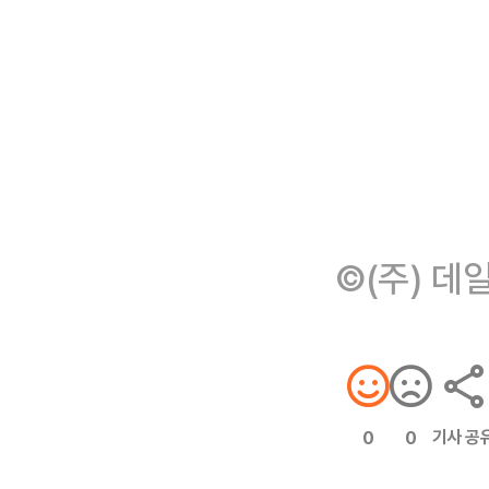
©(주) 데
기사 공
0
0