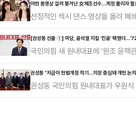
을 피해 36시간 동안 은신해 있었다
야한 동영상 걸려 쫓겨난 女체조선수…계정 풀리자 팔
이에 따라 조 전 대표는 의원직을 즉
선정적인 섹시 댄스 영상을 올려 폐
로이터 통신과의 인터뷰에서 "계엄령
옥바라지 잘해라", "아버지 영치금 
(SNS) 계정이 복원된 지 단 하루 
처했다는 제보를 받고 생명에 위협을 
"부…
(현지 시각) 홍콩 사우스차이나모닝포
[권성동 선출 ①] 여당, 윤석열 지킬 '친윤' 택했다…'7
어진 곳에 가서 계엄령 해제 이후에도
국민의힘 새 원내대표에 '원조 윤핵관
선수권 대회에 중국 체조대표팀 자격
죽을 줄 알았다"고 덧붙였다.로이터
석열)'이 원내의 중심으로 재등판했
승한 전적이 있는 우 리우팡(30) 
서울에 있는 그의 …
데에는 한동훈 국민의힘 대표를 향한
권성동 "지금이 헌법개정 적기…의장 중심돼 개헌 논의
다.그는 2012년 올림픽 선발전에서
권성동 국민의힘 원내대표가 우원식 
이 나온다. 이로써 친윤이 다시 원내
전할 수 없게 됐다. 이후 갑작스럽
적기"라며 헌법 개정 논의를 시작할
칫 당과 민심의 괴리가 커질 수 있다
후 우는 2…
국회에서 우원식 국회의장을 22분간
국회에서 열린 국민의힘 의원총회에서
이 돼서 헌법 개정 논의가 이뤄질 수
됐다. 상대 후보였던 김태호 의원은 
의장의 반응에 대해서는 "의장이 취
친한(친한…