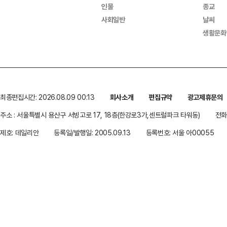
인물
종교
사회일반
날씨
생활문화
최종편집시간: 2026.08.09 00:13
회사소개
편집규약
광고제휴문의
주소 : 서울특별시 용산구 서빙고로 17, 18층(한강로3가,센트럴파크 타워동)
전화 
제호: 데일리안
등록일/발행일: 2005.09.13
등록번호: 서울 아00055