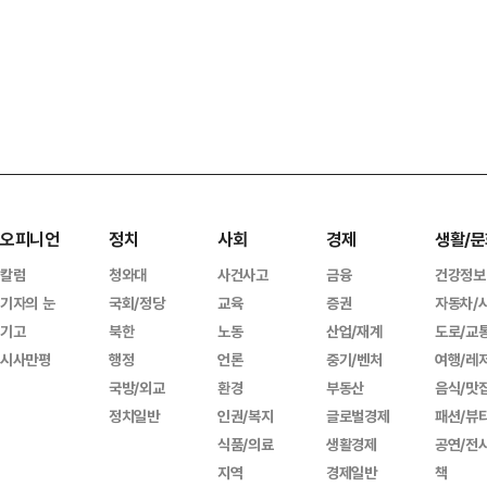
오피니언
정치
사회
경제
생활/문
칼럼
청와대
사건사고
금융
건강정보
기자의 눈
국회/정당
교육
증권
자동차/
기고
북한
노동
산업/재계
도로/교
시사만평
행정
언론
중기/벤처
여행/레
국방/외교
환경
부동산
음식/맛
정치일반
인권/복지
글로벌경제
패션/뷰
식품/의료
생활경제
공연/전
지역
경제일반
책