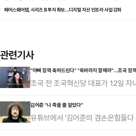
페어스퀘어랩, 시리즈 B 투자 확보…디지털 자산 인프라 사업 강화
관련기사
"아빠 징역 축하드린다" "옥바라지 잘해라"…조국 징역
조국 전 조국혁신당 대표가 12일 자
징역 2년을 확정받은 가운데 일부 
서비스(SNS)에 악성 댓글을 남기고
김어준 "나 죽을 줄 알았다"
유튜브에서 '김어준의 겸손은힘들다
엄상필 대법관)는 이날 오전 뇌물수수
윤석열 대통령의 비상계엄 선포 당시
에 징역 2년을 선고한 원심판결을 확