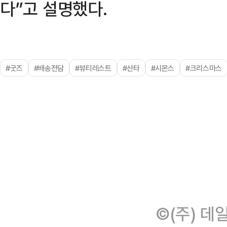
다”고 설명했다.
#굿즈
#배송전담
#뷰티레스트
#산타
#시몬스
#크리스마스
©(주) 데