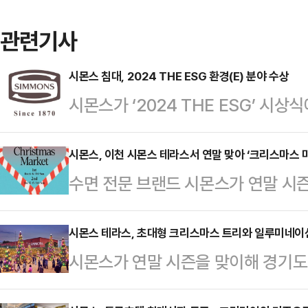
관련기사
시몬스 침대, 2024 THE ESG 환경(E) 분야 수상
시몬스가 ‘2024 THE ESG’ 시상
선정됐다.지난해 사회(S) 분야 수상에
브랜드로서의 위상을 공고히 했다.TH
시몬스, 이천 시몬스 테라스서 연말 맞아 ‘크리스마스 
수면 전문 브랜드 시몬스가 연말 시
사회이사회 특별협의지위 기관인 UN 
자 ESG 산실인 시몬스 테라스에서 
조) 활동 우수 기업을 선정해 수여하는
는 오는 12월 6일(금)~8일(일)부터 
시몬스 테라스, 초대형 크리스마스 트리와 일루미네이
기물 감소와 자원 재활용 기술 도입, 
시몬스가 연말 시즌을 맞이해 경기도
시몬스 테라스 지하 주차장에서 열릴
아 지원, 교육기회 확대, 공정거래, 
(SIMMONS Terrace)’에서 
오후 12시부터 오후 6시다.올해 2