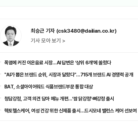
최승근 기자 (csk3480@dailian.co.kr)
기사 모아 보기 >
폭염에 커진 이온음료 시장…AI 답변은 ‘상위 6개’에 쏠렸다
"AI가 뽑은 브랜드 순위, 시장과 달랐다"…715개 브랜드 AI 경쟁력 공개
BAT, 소셜아이어워드 식품브랜드부문 통합 대상
청담강정, 고객 의견 담아 메뉴 개편…‘쌈 닭강정’·뼈강정 출시
헥토헬스케어, 여성 건강 위한 신제품 출시…드시모네 밸런스 케어 선보여