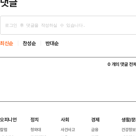
댓글
최신순
찬성순
반대순
0 개의 댓글 전
오피니언
정치
사회
경제
생활/문
칼럼
청와대
사건사고
금융
건강정보