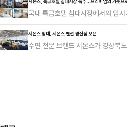
크리스마스 트리 및 일루미네이션은 
시몬스, 특급호텔 침대시장 독주…프리미엄의 기준으
부터 이천 지역 농산물까지 다양한 
국내 특급호텔 침대시장에서의 입지가
역사회 일원이자 이웃으로서 지역 상
맞은 ‘크리스마스 트리 및 일루미네
자리매김하고 있다.수면시장이 점점 
2018년 시작해 올해로 7회째를 맞
이어…
치는 브랜드들이 늘어나는 가운데 
시몬스 침대, 시몬스 맨션 경산점 오픈
타고 전국적인 크리스마스 명소로 
수면 전문 브랜드 시몬스가 경상북도
정짓는 주요 척도로 떠오르는 것이다
넣고 있다.실제 지난해 크리스마스 연
점’을 오픈했다.시몬스 맨션 경산점
규모는 4800억원(2011년)에서 3
등 전국 각지에서…
경산점 등 대형 가전 매장과 홈플러스
다.숙면을 위해 아낌없이 투자하는 ‘슬
들어선 핵심 상권에 자리했다.또한 
뚜렷해지며 프리미엄 침대에 대한 관심
임당호반베르디움 등 아파트 단지가
급 특급…
높아 이사를 계획 중인 가족 단위 고
양한 고객층의 유입이 기대된다90평
인인 ‘뷰티레스트 블랙…