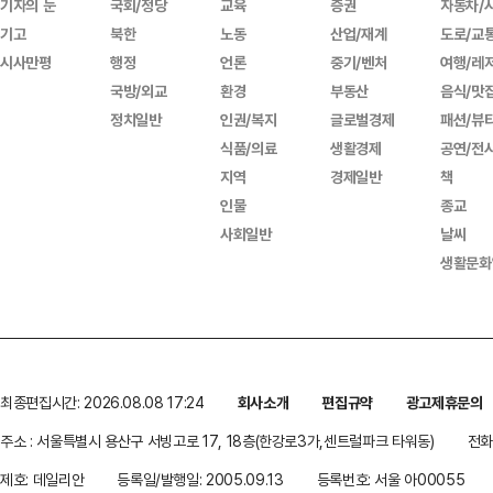
기자의 눈
국회/정당
교육
증권
자동차/
기고
북한
노동
산업/재계
도로/교
시사만평
행정
언론
중기/벤처
여행/레
국방/외교
환경
부동산
음식/맛
정치일반
인권/복지
글로벌경제
패션/뷰
식품/의료
생활경제
공연/전
지역
경제일반
책
인물
종교
사회일반
날씨
생활문화
최종편집시간: 2026.08.08 17:24
회사소개
편집규약
광고제휴문의
주소 : 서울특별시 용산구 서빙고로 17, 18층(한강로3가,센트럴파크 타워동)
전화 
제호: 데일리안
등록일/발행일: 2005.09.13
등록번호: 서울 아00055