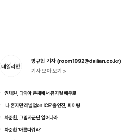
방규현 기자 (room1992@dailian.co.kr)
기사 모아 보기 >
권채원, 다이아 은채에서 뮤지컬 배우로
'나 혼자만 레벨업on ICE' 출연진, 파이팅
차준환, 그림자군단 일어나라
차준환 '아름다워라'