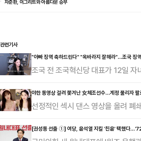
차준환, 이그리트와 아름다운 승부
관련기사
"아빠 징역 축하드린다" "옥바라지 잘해라"…조국 징역
조국 전 조국혁신당 대표가 12일 자
징역 2년을 확정받은 가운데 일부 
서비스(SNS)에 악성 댓글을 남기고
야한 동영상 걸려 쫓겨난 女체조선수…계정 풀리자 팔
선정적인 섹시 댄스 영상을 올려 폐
엄상필 대법관)는 이날 오전 뇌물수수
(SNS) 계정이 복원된 지 단 하루 
에 징역 2년을 선고한 원심판결을 확
(현지 시각) 홍콩 사우스차이나모닝포
[권성동 선출 ①] 여당, 윤석열 지킬 '친윤' 택했다…'7
이에 따라 조 전 대표는 의원직을 즉