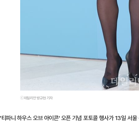
ⓒ데일리안 방규현 기자
'티파니 하우스 오브 아이콘' 오픈 기념 포토콜 행사가 13일 서