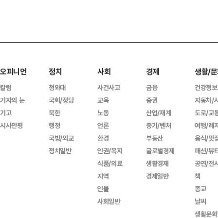
오피니언
정치
사회
경제
생활/문
칼럼
청와대
사건사고
금융
건강정보
기자의 눈
국회/정당
교육
증권
자동차/
기고
북한
노동
산업/재계
도로/교
시사만평
행정
언론
중기/벤처
여행/레
국방/외교
환경
부동산
음식/맛
정치일반
인권/복지
글로벌경제
패션/뷰
식품/의료
생활경제
공연/전
지역
경제일반
책
인물
종교
사회일반
날씨
생활문화