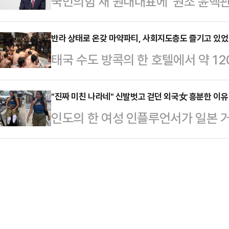
국민의힘 새 원내대표에 '원조 윤핵관
선수권 대회에 중국 체조대표팀 자격
옥바라지 잘해라", "아버지 영치금 
석열)'이 원내의 중심으로 재등판했
승한 전적이 있는 우 리우팡(30) 
"부…
데에는 한동훈 국민의힘 대표를 향한
반라 상태로 온갖 마약파티, 사회지도층도 즐기고 있
다.그는 2012년 올림픽 선발전에서
태국 수도 방콕의 한 호텔에서 약 1
이 나온다. 이로써 친윤이 다시 원내
전할 수 없게 됐다. 이후 갑작스럽
발됐다.10일(현지 시각) AFP통신 
칫 당과 민심의 괴리가 커질 수 있다
후 우는 2…
도심의 수쿰윗 지역에 위치한 한 호
"진짜 미친 나라네" 신발벗고 걷던 외국女 흥분한 이유
국회에서 열린 국민의힘 의원총회에서
인도의 한 여성 인플루언서가 일본 
124명을 체포했다고 밝혔다.체포된
됐다. 상대 후보였던 김태호 의원은 
벗고 걸었다.28일(현지시간) 홍콩
동성애자로 조사됐다. 외국인 5명을
친한(친한…
면 인스타그램에서 약 140만명의 팔
다.경찰이 현장을 급습했을 때 이들 
만 신은 채 거리를 걷는 실험을 했다
터시, 크리스털 메스암페타민, 케타
뒤 사람들도 북적거리는 도쿄 거리를
사 결과 66명이 …
사서 바로 일본의 거리로 나갔다"며 