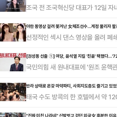
조국 전 조국혁신당 대표가 12일 자
징역 2년을 확정받은 가운데 일부 
서비스(SNS)에 악성 댓글을 남기고
야한 동영상 걸려 쫓겨난 女체조선수…계정 풀리자 팔
선정적인 섹시 댄스 영상을 올려 폐
엄상필 대법관)는 이날 오전 뇌물수수
(SNS) 계정이 복원된 지 단 하루 
에 징역 2년을 선고한 원심판결을 확
(현지 시각) 홍콩 사우스차이나모닝포
[권성동 선출 ①] 여당, 윤석열 지킬 '친윤' 택했다…'7
이에 따라 조 전 대표는 의원직을 즉
국민의힘 새 원내대표에 '원조 윤핵관
선수권 대회에 중국 체조대표팀 자격
옥바라지 잘해라", "아버지 영치금 
석열)'이 원내의 중심으로 재등판했
승한 전적이 있는 우 리우팡(30) 
"부…
데에는 한동훈 국민의힘 대표를 향한
반라 상태로 온갖 마약파티, 사회지도층도 즐기고 있
다.그는 2012년 올림픽 선발전에서
태국 수도 방콕의 한 호텔에서 약 1
이 나온다. 이로써 친윤이 다시 원내
전할 수 없게 됐다. 이후 갑작스럽
발됐다.10일(현지 시각) AFP통신 
칫 당과 민심의 괴리가 커질 수 있다
후 우는 2…
"진짜 미친 나라네" 신발벗고 걷던 외국女 흥분한 이유