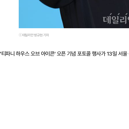
ⓒ데일리안 방규현 기자
'티파니 하우스 오브 아이콘' 오픈 기념 포토콜 행사가 13일 서