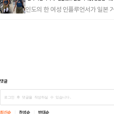
도심의 수쿰윗 지역에 위치한 한 호
국회에서 열린 국민의힘 의원총회에서
인도의 한 여성 인플루언서가 일본 
124명을 체포했다고 밝혔다.체포된
됐다. 상대 후보였던 김태호 의원은 
벗고 걸었다.28일(현지시간) 홍콩
동성애자로 조사됐다. 외국인 5명을
친한(친한…
면 인스타그램에서 약 140만명의 팔
다.경찰이 현장을 급습했을 때 이들 
만 신은 채 거리를 걷는 실험을 했다
터시, 크리스털 메스암페타민, 케타
뒤 사람들도 북적거리는 도쿄 거리를
사 결과 66명이 …
사서 바로 일본의 거리로 나갔다"며 
라면 양말이 깨끗할 것"이라고 말했
등 거리 곳곳…
댓글
최신순
찬성순
반대순