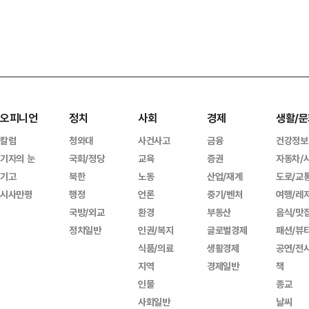
오피니언
정치
사회
경제
생활/문
칼럼
청와대
사건사고
금융
건강정보
기자의 눈
국회/정당
교육
증권
자동차/
기고
북한
노동
산업/재계
도로/교
시사만평
행정
언론
중기/벤처
여행/레
국방/외교
환경
부동산
음식/맛
정치일반
인권/복지
글로벌경제
패션/뷰
식품/의료
생활경제
공연/전
지역
경제일반
책
인물
종교
사회일반
날씨