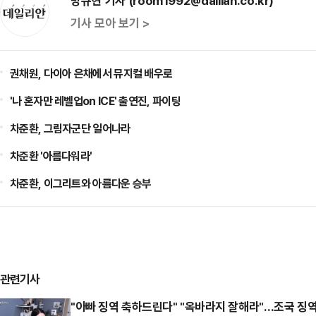
방규현 기자 (room1992@dailian.co.kr)
기사 모아 보기 >
권채원, 다이아 은채에서 뮤지컬 배우로
'나 혼자만 레벨업on ICE' 출연진, 파이팅
차준환, 그림자군단 일어나라
차준환 '아름다워라'
차준환, 이그리트와 아름다운 승부
관련기사
"아빠 징역 축하드린다" "옥바라지 잘해라"…조국 징역