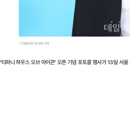
ⓒ데일리안 방규현 기자
'티파니 하우스 오브 아이콘' 오픈 기념 포토콜 행사가 13일 서