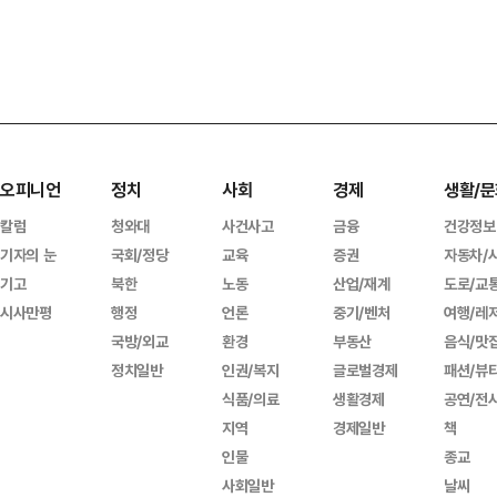
오피니언
정치
사회
경제
생활/문
칼럼
청와대
사건사고
금융
건강정보
기자의 눈
국회/정당
교육
증권
자동차/
기고
북한
노동
산업/재계
도로/교
시사만평
행정
언론
중기/벤처
여행/레
국방/외교
환경
부동산
음식/맛
정치일반
인권/복지
글로벌경제
패션/뷰
식품/의료
생활경제
공연/전
지역
경제일반
책
인물
종교
사회일반
날씨