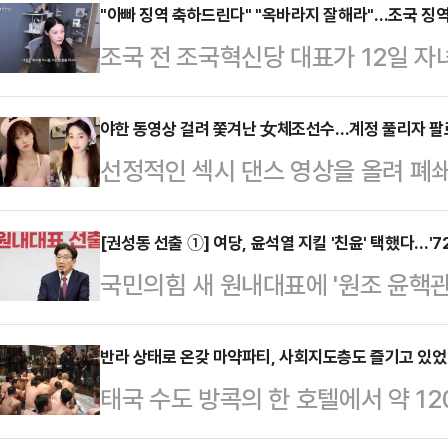
"아빠 징역 축하드린다" "옥바라지 잘해라"…조국 징역
조국 전 조국혁신당 대표가 12일 자
징역 2년을 확정받은 가운데 일부 
서비스(SNS)에 악성 댓글을 남기고
야한 동영상 걸려 쫓겨난 女체조선수…계정 풀리자 팔
선정적인 섹시 댄스 영상을 올려 폐
엄상필 대법관)는 이날 오전 뇌물수수
(SNS) 계정이 복원된 지 단 하루 
에 징역 2년을 선고한 원심판결을 확
(현지 시각) 홍콩 사우스차이나모닝포
[권성동 선출 ①] 여당, 윤석열 지킬 '친윤' 택했다…'7
이에 따라 조 전 대표는 의원직을 즉
국민의힘 새 원내대표에 '원조 윤핵관
선수권 대회에 중국 체조대표팀 자격
옥바라지 잘해라", "아버지 영치금 
석열)'이 원내의 중심으로 재등판했
승한 전적이 있는 우 리우팡(30) 
"부…
데에는 한동훈 국민의힘 대표를 향한
반라 상태로 온갖 마약파티, 사회지도층도 즐기고 있
다.그는 2012년 올림픽 선발전에서
태국 수도 방콕의 한 호텔에서 약 1
이 나온다. 이로써 친윤이 다시 원내
전할 수 없게 됐다. 이후 갑작스럽
발됐다.10일(현지 시각) AFP통신 
칫 당과 민심의 괴리가 커질 수 있다
후 우는 2…