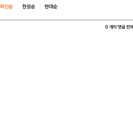
최신순
찬성순
반대순
0 개의 댓글 전