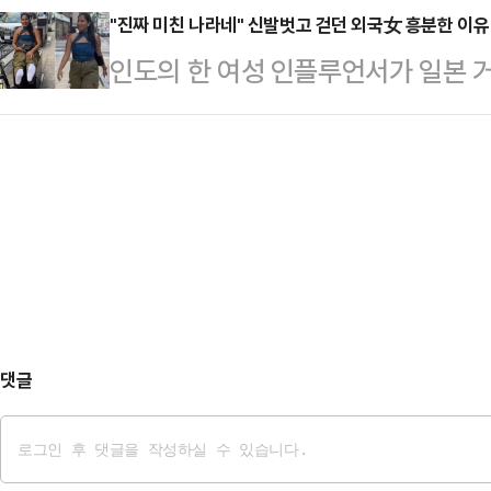
도심의 수쿰윗 지역에 위치한 한 호
"진짜 미친 나라네" 신발벗고 걷던 외국女 흥분한 이유
국회에서 열린 국민의힘 의원총회에서
인도의 한 여성 인플루언서가 일본 
124명을 체포했다고 밝혔다.체포된
됐다. 상대 후보였던 김태호 의원은 
벗고 걸었다.28일(현지시간) 홍콩
동성애자로 조사됐다. 외국인 5명을
친한(친한…
면 인스타그램에서 약 140만명의 팔
다.경찰이 현장을 급습했을 때 이들 
만 신은 채 거리를 걷는 실험을 했다
터시, 크리스털 메스암페타민, 케타
뒤 사람들도 북적거리는 도쿄 거리를
사 결과 66명이 …
사서 바로 일본의 거리로 나갔다"며 
라면 양말이 깨끗할 것"이라고 말했
등 거리 곳곳…
댓글