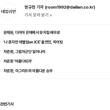
방규현 기자 (room1992@dailian.co.kr)
기사 모아 보기 >
권채원, 다이아 은채에서 뮤지컬 배우로
'나 혼자만 레벨업on ICE' 출연진, 파이팅
차준환, 그림자군단 일어나라
차준환 '아름다워라'
차준환, 이그리트와 아름다운 승부
관련기사