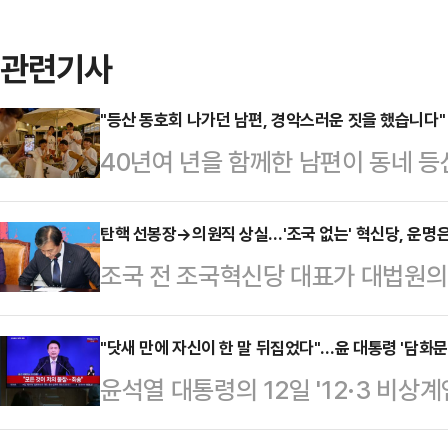
관련기사
"등산 동호회 나가던 남편, 경악스러운 짓을 했습니다"
40년여 년을 함께한 남편이 동네 등
고 잠적해 집에서 쫓겨날 처지가 됐다
YTN 라디오 '조인섭 변호사의 상담
탄핵 선봉장→의원직 상실…'조국 없는' 혁신당, 운명
조국 전 조국혁신당 대표가 대법원의 
A씨의 사연을 다뤘다.A씨는 "40년
의 몸이 됐다. 윤석열 대통령 탄핵의
한 성인으로 키워냈고, 남편은 은행
저 일단락 된 것이다. 이에 따라 
"닷새 만에 자신이 한 말 뒤집었다"…윤 대통령 '담화문
집에서 쉬었다"고 설명했다.이어 "몸
윤석열 대통령의 12일 '12·3 비상계
던 조국 전 대표의 부재로 인해 정치
회에 가입했고 그곳에서 어떤 여자와
마디로 비상계엄 선포에 대한 변명·
일 정치권에 따르면 조 전 대표는 이
변하기 시작…