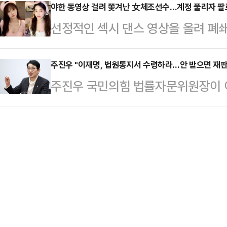
통령은 비상계엄은 선거관리위원회의 
야한 동영상 걸려 쫓겨난 女체조선수…계정 풀리자 팔
회를 갖고 "조국은 여러분 곁을 떠나
선정적인 섹시 댄스 영상을 올려 폐
원장 탄핵 등을 막기 위한 정치적 
돌아오겠다"며 "그때는 분명 더 나은
(SNS) 계정이 복원된 지 단 하루 
령은 담화 말미에 "나는 마지막 순간
대한민…
(현지 시각) 홍콩 사우스차이나모닝포
주진우 "이재명, 법원통지서 수령하라…안 받으면 재판
조했다. 정치평론가들은 일제히 윤 대
주진우 국민의힘 법률자문위원장이 
선수권 대회에 중국 체조대표팀 자격
윤 대통령의 사실상 '첫 사과' 였던 
기록접수통지서 수령을 촉구하면서 "
승한 전적이 있는 우 리우팡(30) 
에 뒤집…
자백하는 꼴"이라고 비판했다.주진우
다.그는 2012년 올림픽 선발전에서
의 공직선거법 사건은 모두 확정됐고, 
전할 수 없게 됐다. 이후 갑작스럽
법대로 3개월 안에 2심이 선고돼야
후 우는 2…
은 "공직선거법 위반 사건의 항소심
해야 게시된다"라며 "지난 9일 발송
았다"라고 적었다.이어 …