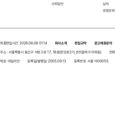
사회일반
날씨
생활문화
최종편집시간: 2026.08.08 01:14
회사소개
편집규약
광고제휴문의
주소 : 서울특별시 용산구 서빙고로 17, 18층(한강로3가,센트럴파크 타워동)
전화 
제호: 데일리안
등록일/발행일: 2005.09.13
등록번호: 서울 아00055