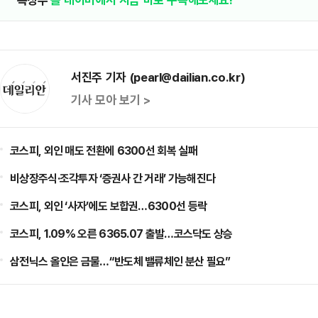
서진주 기자 (pearl@dailian.co.kr)
기사 모아 보기 >
코스피, 외인 매도 전환에 6300선 회복 실패
비상장주식·조각투자 ‘증권사 간 거래’ 가능해진다
코스피, 외인 ‘사자’에도 보합권…6300선 등락
코스피, 1.09% 오른 6365.07 출발…코스닥도 상승
삼전닉스 올인은 금물…“반도체 밸류체인 분산 필요”