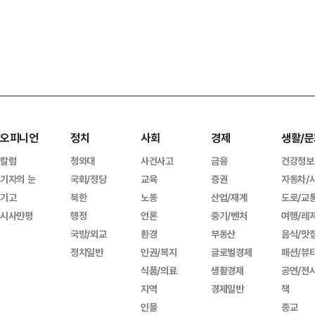
오피니언
정치
사회
경제
생활/문
칼럼
청와대
사건사고
금융
건강정보
기자의 눈
국회/정당
교육
증권
자동차/
기고
북한
노동
산업/재계
도로/교
시사만평
행정
언론
중기/벤처
여행/레
국방/외교
환경
부동산
음식/맛
정치일반
인권/복지
글로벌경제
패션/뷰
식품/의료
생활경제
공연/전
지역
경제일반
책
인물
종교