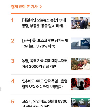
경제 많이 본 기사
1
[데일리안 오늘뉴스 종합] 李대
통령, 부동산 '공급 절벽' 타개 총
력전, 국민의힘, '청년 지지' 사수
위해 李 견제 사활 등
2
[단독] 美, 포스코 후판 상계관세
1%대로…3.70%서 '뚝'
3
농협, 폭염·가뭄 피해 대응…재해
자금 3000억 긴급 지원
4
입추에도 40도 안팎 폭염…온열
질환 보험 어디까지 보장될까
지
5
코스피, 외인 매도 전환에 6300