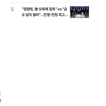
로남불' 비판
5
10
"정청래, 李 모욕에 침묵" vs "금
"군
도 넘지 말라"…친명-친청 최고위
이란
원 후보, 제주서 격돌
컬
2