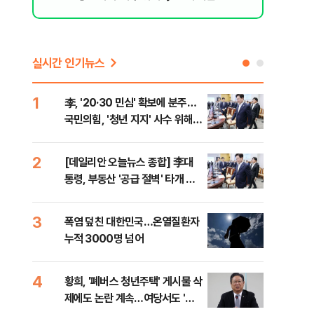
실시간 인기뉴스
1
6
李, '20·30 민심' 확보에 분주…
고수
국민의힘, '청년 지지' 사수 위해
27
李 견제 사활
2
7
[데일리안 오늘뉴스 종합] 李대
서울
통령, 부동산 '공급 절벽' 타개 총
쓸이
력전, 국민의힘, '청년 지지' 사수
위해 李 견제 사활 등
3
8
폭염 덮친 대한민국…온열질환자
경찰
누적 3000명 넘어
수사
4
9
황희, '폐버스 청년주택' 게시물 삭
최악
제에도 논란 계속…여당서도 '내
계속