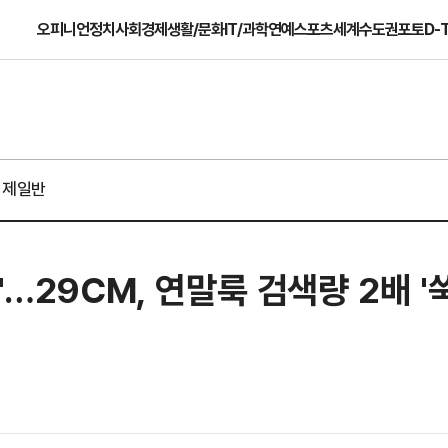
오피니언
정치
사회
경제
생활/문화
IT/과학
연예
스포츠
세계
수도권
포토
D-
경제일반
"…29CM, 연말룩 검색량 2배 '쑥