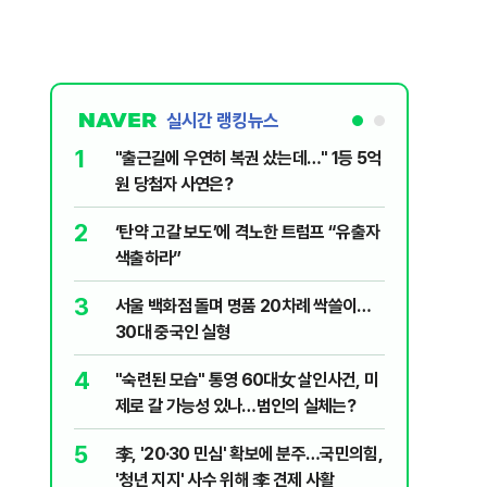
실시간 랭킹뉴스
1
6
"출근길에 우연히 복권 샀는데…" 1등 5억
"정청래,
원 당첨자 사연은?
말라"…친
격돌
2
7
‘탄약 고갈 보도’에 격노한 트럼프 “유출자
美 해상봉
색출하라”
그섬 1주
3
8
서울 백화점 돌며 명품 20차례 싹쓸이…
[데일리안
30대 중국인 실형
산 '공급 
년 지지'
4
9
"숙련된 모습" 통영 60대女 살인사건, 미
최악의 
제로 갈 가능성 있나…범인의 실체는?
낮 최고 
5
10
李, '20·30 민심' 확보에 분주…국민의힘,
폭염 덮
'청년 지지' 사수 위해 李 견제 사활
3000명