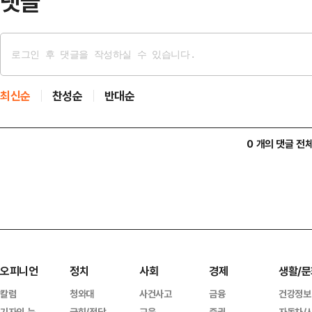
댓글
최신순
찬성순
반대순
0 개의 댓글 전
오피니언
정치
사회
경제
생활/문
칼럼
청와대
사건사고
금융
건강정보
기자의 눈
국회/정당
교육
증권
자동차/