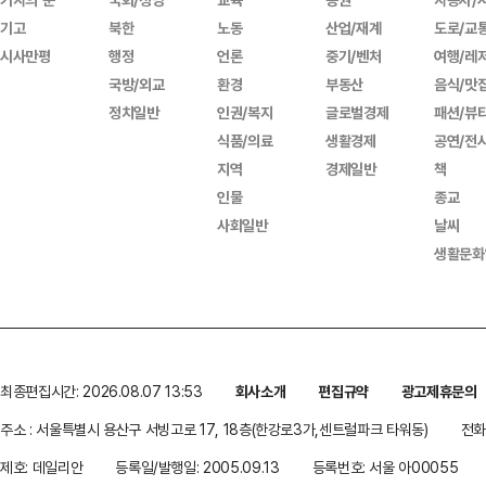
기고
북한
노동
산업/재계
도로/교
시사만평
행정
언론
중기/벤처
여행/레
국방/외교
환경
부동산
음식/맛
정치일반
인권/복지
글로벌경제
패션/뷰
식품/의료
생활경제
공연/전
지역
경제일반
책
인물
종교
사회일반
날씨
생활문화
최종편집시간: 2026.08.07 13:53
회사소개
편집규약
광고제휴문의
주소 : 서울특별시 용산구 서빙고로 17, 18층(한강로3가,센트럴파크 타워동)
전화 
제호: 데일리안
등록일/발행일: 2005.09.13
등록번호: 서울 아00055