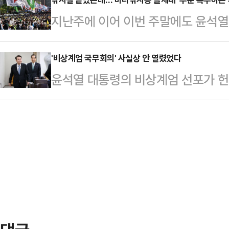
도심의 수쿰윗 지역에 위치한 한 호
국민의힘 정국안정화 태스크포스(TF)가
지난주에 이어 이번 주말에도 윤석열
124명을 체포했다고 밝혔다.체포된
월 퇴진·5월 대선' 등의 '조기 퇴진
운데, 전국에서 각종 집회·시위 용
동성애자로 조사됐다. 외국인 5명을
적 공…
리안 취재 결과 확인됐다.11일 데
'비상계엄 국무회의' 사실상 안 열렸었다
다.경찰이 현장을 급습했을 때 이들 
윤석열 대통령의 비상계엄 선포가 헌
한 낚시용품 업체에서는 난데없이 '바
터시, 크리스털 메스암페타민, 케타
은 것으로 확인됐다. 비상계엄 선포
운영하는 A씨는 업체를 방문한 기자
사 결과 66명이 …
비상계엄과 관련한 문서화 작업도 생
류의 낚시용품들이 창고 선반에 쌓여있
서 열린 '윤 대통령 위헌적 비상계엄
었다.A씨는 "여기에 놓여있었던 것이
석해 여야 의원들의 질문에 답변하며
터 뜰채대 주문이 …
'계엄 선포 전 국무회의를 소집하자고
의원 질문에 "내가 국무위원들을 모으
계엄법 2조에 따…