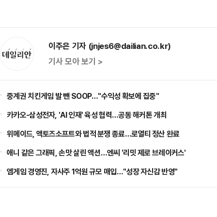
이주은 기자 (jnjes6@dailian.co.kr)
기사 모아 보기 >
중계권 치킨게임 발 뺀 SOOP…"수익성 확보에 집중"
카카오-삼성전자, 'AI 인재' 육성 협력…공동 해커톤 개최
위메이드, 액토즈소프트와 법적 분쟁 종료…로열티 정산 완료
애니 같은 그래픽, 손맛 살린 액션…엔씨 '리밋 제로 브레이커스'
엠게임 경영진, 자사주 1억원 규모 매입…"성장 자신감 반영"