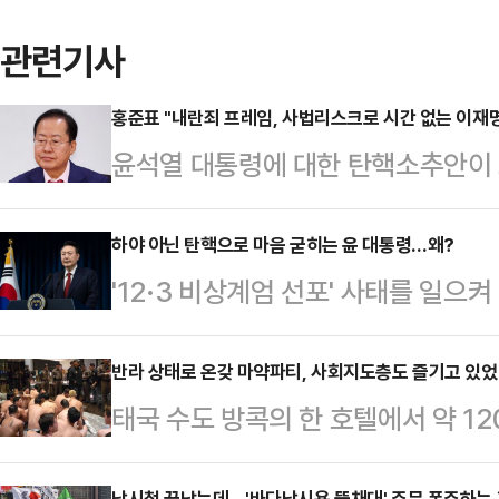
관련기사
홍준표 "내란죄 프레임, 사법리스크로 시간 없는 이재명
윤석열 대통령에 대한 탄핵소추안이 오
데, 홍준표 대구시장이 "내란죄 프
표가 탄핵을 성사해 조기 대선을 추
하야 아닌 탄핵으로 마음 굳히는 윤 대통령…왜?
'12·3 비상계엄 선포' 사태를 일으
다"고 주장했다.12일 홍 시장은 전날
야(下野)보다는 탄핵소추가 되더라
엄 선포를 보고 뜬금없는 한밤의 해프
는 입장을 굳힌 것으로 알려졌다.윤
반라 상태로 온갖 마약파티, 사회지도층도 즐기고 있
을 잘하라고 했는데, 민주당은 이를
태국 수도 방콕의 한 호텔에서 약 1
막기 위해 계엄을 선포했기 때문에 잘
있다"고 지적했다.홍 시장은 "'정치
발됐다.10일(현지 시각) AFP통신 
의 심판을 통해 반전의 계기를 마련
냐'란 생각이 들…
낚시철 끝났는데…'바다낚시용 뜰채대' 주문 폭주하는 까