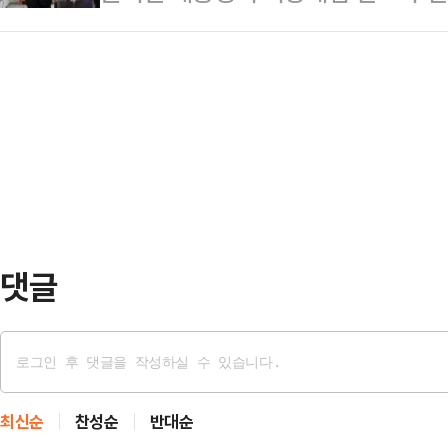
은 것으로 확인됐다. 비상계엄 선포
운영하는 A씨는 업체를 방문한 기자
사 결과 66명이 …
비상계엄과 관련한 문서화 작업도 생
류의 낚시용품들이 창고 선반에 쌓여있
서 열린 '윤 대통령 위헌적 비상계엄
었다.A씨는 "여기에 놓여있었던 것이
석해 여야 의원들의 질문에 답변하며
터 뜰채대 주문이 …
'계엄 선포 전 국무회의를 소집하자고
의원 질문에 "내가 국무위원들을 모으
계엄법 2조에 따…
댓글
최신순
찬성순
반대순