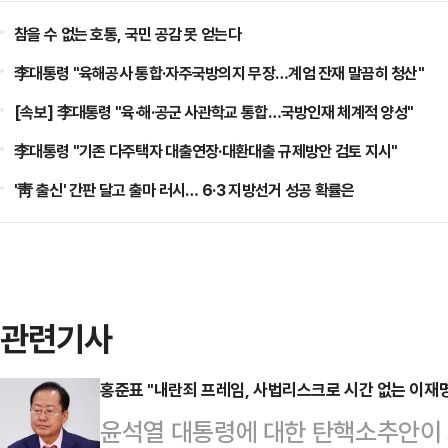
참을 수 없는 호통, 국민 공감 못 얻는다
李대통령 "육해공사 통합·자주국방의지 무장…계엄 잔재 말끔히 청산"
[속보] 李대통령 "육·해·공군 사관학교 통합…국방인재 체계적 양성"
李대통령 "기존 다주택자 대출연장·대환대출 규제방안 검토 지시"
'靑 출신' 간판 달고 출마 러시… 6·3 지방선거 성공 확률은
관련기사
홍준표 "내란죄 프레임, 사법리스크로 시간 없는 이재명
윤석열 대통령에 대한 탄핵소추안이 오