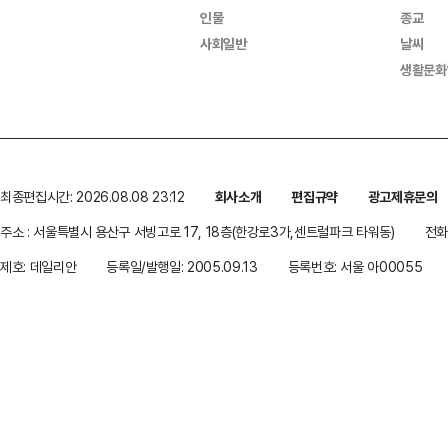
인물
종교
사회일반
날씨
생활문화
최종편집시간: 2026.08.08 23:12
회사소개
편집규약
광고제휴문의
주소 : 서울특별시 용산구 서빙고로 17, 18층(한강로3가,센트럴파크 타워동)
전화 
제호: 데일리안
등록일/발행일: 2005.09.13
등록번호: 서울 아00055