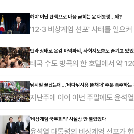
데, 홍준표 대구시장이 "내란죄 프
표가 탄핵을 성사해 조기 대선을 추
하야 아닌 탄핵으로 마음 굳히는 윤 대통령…왜?
'12·3 비상계엄 선포' 사태를 일으
다"고 주장했다.12일 홍 시장은 전날
야(下野)보다는 탄핵소추가 되더라
엄 선포를 보고 뜬금없는 한밤의 해프
는 입장을 굳힌 것으로 알려졌다.윤
반라 상태로 온갖 마약파티, 사회지도층도 즐기고 있
을 잘하라고 했는데, 민주당은 이를
태국 수도 방콕의 한 호텔에서 약 1
막기 위해 계엄을 선포했기 때문에 잘
있다"고 지적했다.홍 시장은 "'정치
발됐다.10일(현지 시각) AFP통신 
의 심판을 통해 반전의 계기를 마련
냐'란 생각이 들…
도심의 수쿰윗 지역에 위치한 한 호
낚시철 끝났는데…'바다낚시용 뜰채대' 주문 폭주하는 까
국민의힘 정국안정화 태스크포스(TF)가
지난주에 이어 이번 주말에도 윤석열
124명을 체포했다고 밝혔다.체포된
월 퇴진·5월 대선' 등의 '조기 퇴진
운데, 전국에서 각종 집회·시위 용
동성애자로 조사됐다. 외국인 5명을
적 공…
리안 취재 결과 확인됐다.11일 데
'비상계엄 국무회의' 사실상 안 열렸었다
다.경찰이 현장을 급습했을 때 이들 
윤석열 대통령의 비상계엄 선포가 헌
한 낚시용품 업체에서는 난데없이 '바
터시, 크리스털 메스암페타민, 케타