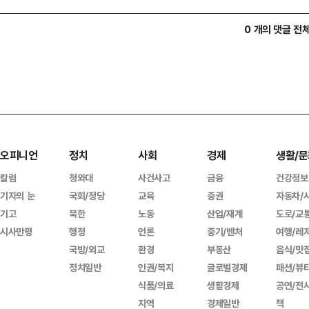
0 개의 댓글 전
오피니언
정치
사회
경제
생활/문
칼럼
청와대
사건사고
금융
건강정보
기자의 눈
국회/정당
교육
증권
자동차/
기고
북한
노동
산업/재계
도로/교
시사만평
행정
언론
중기/벤처
여행/레
국방/외교
환경
부동산
음식/맛
정치일반
인권/복지
글로벌경제
패션/뷰
식품/의료
생활경제
공연/전
지역
경제일반
책