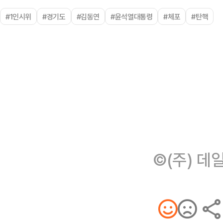
#1인시위
#경기도
#김동연
#윤석열대통령
#체포
#탄핵
©(주) 데