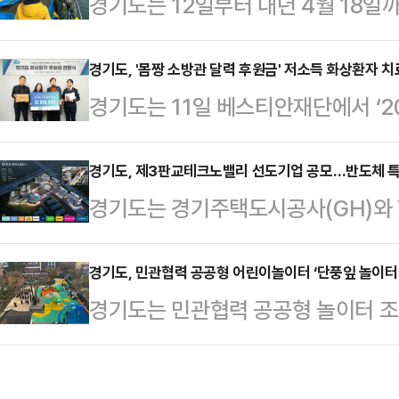
경기도는 12일부터 내년 4월 18
원이다. 포상금은 폐기물관리법 위반 
법사용 등 도내 김 양식장 불법행위
실 신고(100만원) 등이다.보상금 
고 밝혔다.도는 김 채취가 본격화되
경기도, '몸짱 소방관 달력 후원금' 저소득 화상환자 치
무등록업체에게 하도급하고 부당하게
경기도는 11일 베스티안재단에서 ‘2
고 이를 근절하기 위해 단속에 나섰다
로, 공익제보지원위원회는 공정한 건
후원금 전달식’을 열고 베스티안재
(화성시 48, 안산시 18)로 경기도
예방에 크게 기여…
원금 약 1280만원을 전달했다고 
경기도, 제3판교테크노밸리 선도기업 공모…반도체 특
참여해 매월 2회 이상 합동단속을 실
경기도는 경기주택도시공사(GH)와
금은 경기도 거주 저소득 화상 환자의
법 사용 행위, 무면허 양식업 경영 행
1-4와 3번 용지에 입주할 첨단산업
정이다.베스티안재단은 2011년 설
경영…
특화기업인 에이직랜드 컨소시엄과 
경기도, 민관협력 공공형 어린이놀이터 ‘단풍잎 놀이터’
예방 사업, 화상 치료지원, 정신 회복
경기도는 민관협력 공공형 놀이터 
상자로 선정했다고 12일 밝혔다.에
봄을 통해 사회적 책임을 다하고 있다.
이놀이터'를 ‘단풍잎 놀이터’ 1호로
등 글로벌 파운드리사의 디자인하우스
‘2025년…
공공형 놀이터 조성사업은 어린이의 
세계 파운드리 시장 1위인 대만 T