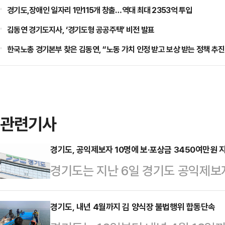
경기도,장애인 일자리 1만115개 창출…역대 최대 2353억 투입
김동연 경기도지사, ‘경기도형 공공주택’ 비전 발표
한국노총 경기본부 찾은 김동연, “노동 가치 인정 받고 보상 받는 정책 추진
관련기사
경기도, 공익제보자 10명에 보·포상금 3450여만원 
경기도는 지난 6일 경기도 공익제보
라인’ 등을 통해 공익제보를 한 제보
을 지급한다고 12일 밝혔다.보상금
경기도, 내년 4월까지 김 양식장 불법행위 합동단속