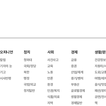
오피니언
정치
사회
경제
생활/문
칼럼
청와대
사건사고
금융
건강정보
기자의 눈
국회/정당
교육
증권
자동차/
기고
북한
노동
산업/재계
도로/교
시사만평
행정
언론
중기/벤처
여행/레
국방/외교
환경
부동산
음식/맛
정치일반
인권/복지
글로벌경제
패션/뷰
식품/의료
생활경제
공연/전
지역
경제일반
책