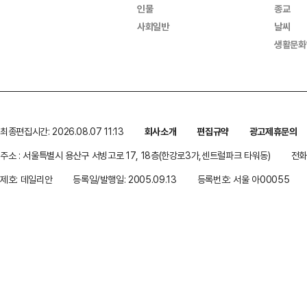
인물
종교
사회일반
날씨
생활문화
최종편집시간: 2026.08.07 11:13
회사소개
편집규약
광고제휴문의
주소 : 서울특별시 용산구 서빙고로 17, 18층(한강로3가,센트럴파크 타워동)
전화 
제호: 데일리안
등록일/발행일: 2005.09.13
등록번호: 서울 아00055