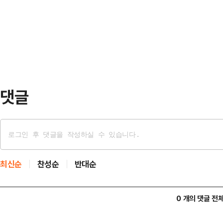
기업 등 민간과 함께 지역의 낡은 
직랜드 컨소시엄은 한국반도체산업협
해 11월 성남시, 의정부시, 넥슨재
성장펀드 지원을 위한 업무협약을 
협약에 따라 경기도는 사업홍보 및 
제공과 주민연계 지원을, 굿네이버스
히‘단풍잎 놀이터’ 조성…
댓글
최신순
찬성순
반대순
0 개의 댓글 전